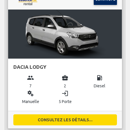
DACIA LODGY
group
business_center
local_gas_station
7
2
Diesel
miscellaneous_services
login
Manuelle
5 Porte
CONSULTEZ LES DÉTAILS...