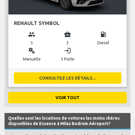
RENAULT SYMBOL
group
business_center
local_gas_station
5
3
Diesel
miscellaneous_services
login
Manuelle
3 Porte
CONSULTEZ LES DÉTAILS...
VOIR TOUT
Quelles sont les locations de voitures les moins chères
disponibles de Essence à Milas Bodrum Aéroport?