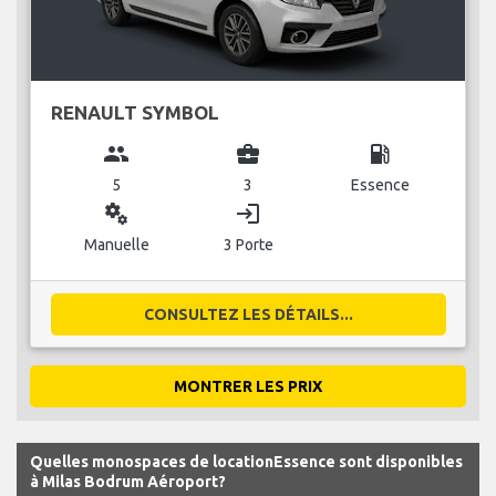
RENAULT SYMBOL
group
business_center
local_gas_station
5
3
Essence
miscellaneous_services
login
Manuelle
3 Porte
CONSULTEZ LES DÉTAILS...
MONTRER LES PRIX
Quelles monospaces de locationEssence sont disponibles
à Milas Bodrum Aéroport?