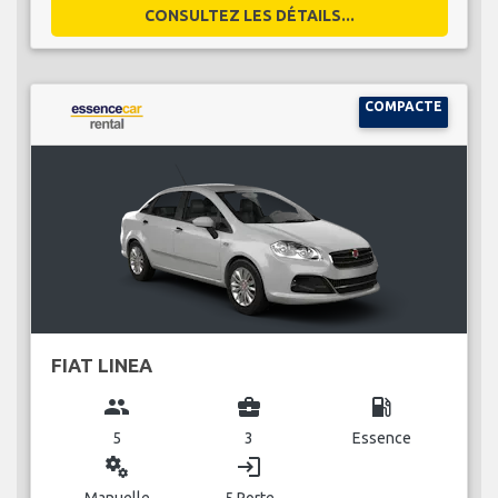
CONSULTEZ LES DÉTAILS...
COMPACTE
FIAT LINEA
group
business_center
local_gas_station
5
3
Essence
miscellaneous_services
login