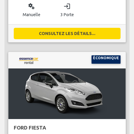
miscellaneous_services
login
Manuelle
3 Porte
CONSULTEZ LES DÉTAILS...
ÉCONOMIQUE
FORD FIESTA