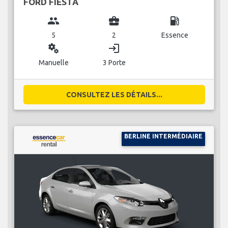
FORD FIESTA
group
business_center
local_gas_station
5
2
Essence
miscellaneous_services
login
Manuelle
3 Porte
CONSULTEZ LES DÉTAILS...
BERLINE INTERMÉDIAIRE