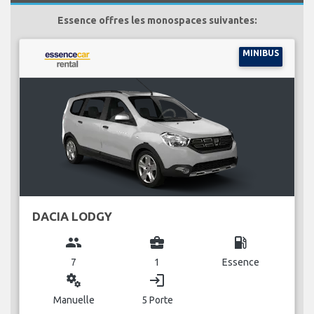
Essence offres les monospaces suivantes:
MINIBUS
DACIA LODGY
group
business_center
local_gas_station
7
1
Essence
miscellaneous_services
login
Manuelle
5 Porte