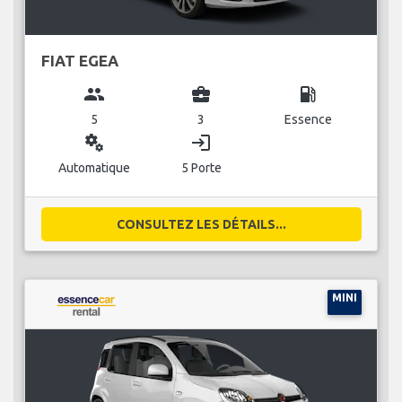
FIAT EGEA
group
business_center
local_gas_station
5
3
Essence
miscellaneous_services
login
Automatique
5 Porte
CONSULTEZ LES DÉTAILS...
MINI