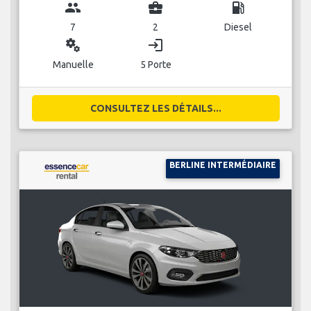
group
business_center
local_gas_station
7
2
Diesel
miscellaneous_services
login
Manuelle
5 Porte
CONSULTEZ LES DÉTAILS...
BERLINE INTERMÉDIAIRE