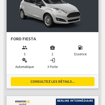
FORD FIESTA
group
business_center
local_gas_station
5
2
Essence
miscellaneous_services
login
Automatique
3 Porte
CONSULTEZ LES DÉTAILS...
BERLINE INTERMÉDIAIRE