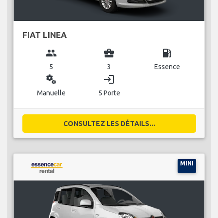
FIAT LINEA
group
business_center
local_gas_station
5
3
Essence
miscellaneous_services
login
Manuelle
5 Porte
CONSULTEZ LES DÉTAILS...
MINI