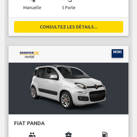
Manuelle
5 Porte
CONSULTEZ LES DÉTAILS...
MINI
FIAT PANDA
group
business_center
local_gas_station