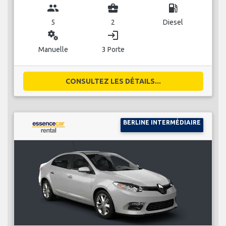
group
business_center
local_gas_station
5
2
Diesel
miscellaneous_services
login
Manuelle
3 Porte
CONSULTEZ LES DÉTAILS...
BERLINE INTERMÉDIAIRE