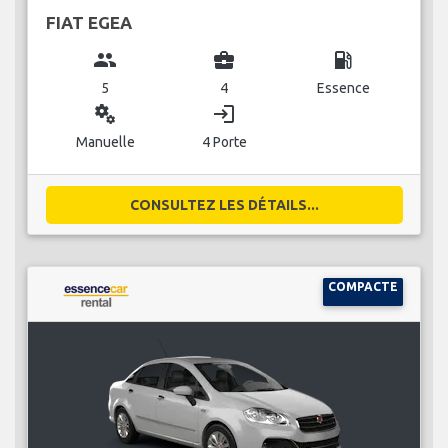
FIAT EGEA
group
business_center
local_gas_station
5
4
Essence
miscellaneous_services
login
Manuelle
4 Porte
CONSULTEZ LES DÉTAILS...
COMPACTE