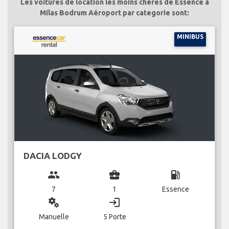
Les voitures de location les moins chères de Essence à
Milas Bodrum Aéroport par categorie sont:
MINIBUS
DACIA LODGY
group
business_center
local_gas_station
7
1
Essence
miscellaneous_services
login
Manuelle
5 Porte