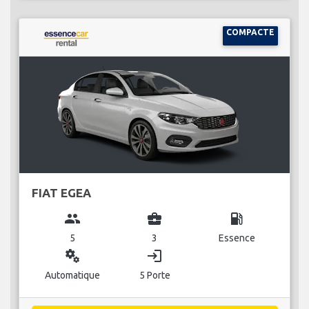
COMPACTE
FIAT EGEA
group
business_center
local_gas_station
5
3
Essence
miscellaneous_services
login
Automatique
5 Porte