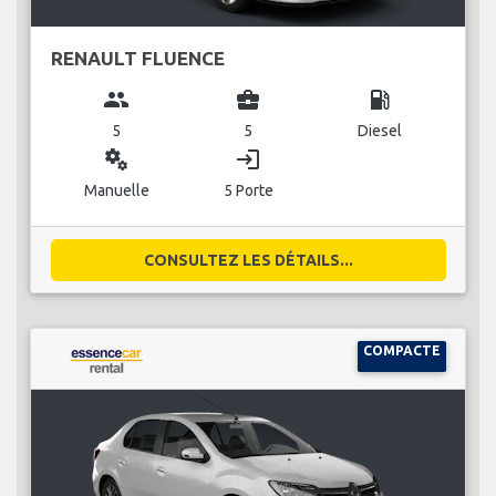
RENAULT FLUENCE
group
business_center
local_gas_station
5
5
Diesel
miscellaneous_services
login
Manuelle
5 Porte
CONSULTEZ LES DÉTAILS...
COMPACTE