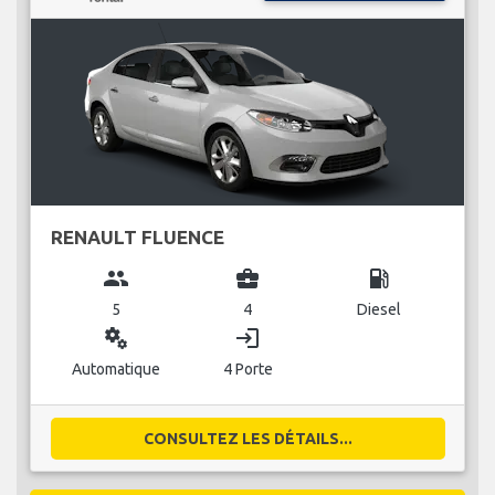
RENAULT FLUENCE
group
business_center
local_gas_station
5
4
Diesel
miscellaneous_services
login
Automatique
4 Porte
CONSULTEZ LES DÉTAILS...