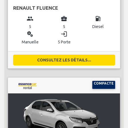
RENAULT FLUENCE
group
business_center
local_gas_station
5
5
Diesel
miscellaneous_services
login
Manuelle
5 Porte
CONSULTEZ LES DÉTAILS...
COMPACTE