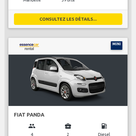
Manuelle
5 Porte
CONSULTEZ LES DÉTAILS...
MINI
FIAT PANDA
group
business_center
local_gas_station
4
2
Diesel