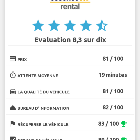
star
star
star
star
star_half
Evaluation 8,3 sur dix
credit_card
81 / 100
PRIX
timer
19 minutes
ATTENTE MOYENNE
directions_car
81 / 100
LA QUALITÉ DU VEHICULE
room_service
82 / 100
BUREAU D'INFORMATION
flag
83 / 100
emoji_events
RÉCUPERER LE VÉHICULE
beenhere
89 / 100