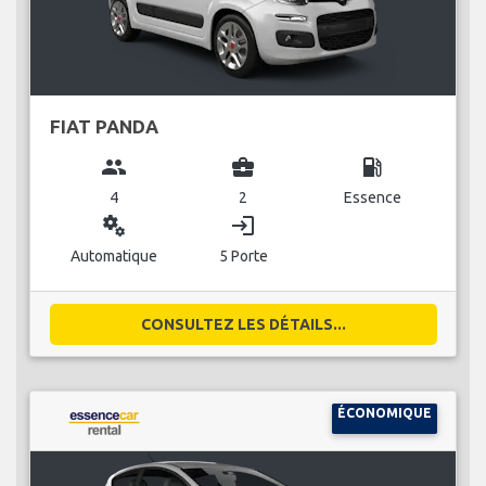
FIAT PANDA
group
business_center
local_gas_station
4
2
Essence
miscellaneous_services
login
Automatique
5 Porte
CONSULTEZ LES DÉTAILS...
ÉCONOMIQUE