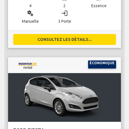
4
2
Essence
miscellaneous_services
login
Manuelle
3 Porte
CONSULTEZ LES DÉTAILS...
ÉCONOMIQUE