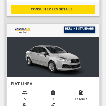
CONSULTEZ LES DÉTAILS...
BERLINE STANDARD
FIAT LINEA
group
business_center
local_gas_station
5
3
Essence
miscellaneous_services
login