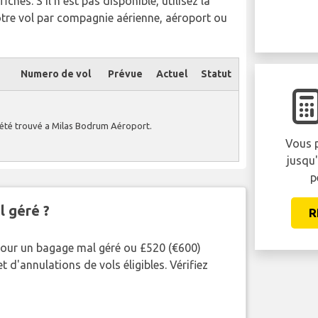
chés. S'il n'est pas disponible, utilisez la
otre vol par compagnie aérienne, aéroport ou
Numero de vol
Prévue
Actuel
Statut
 été trouvé a Milas Bodrum Aéroport.
Vous p
jusqu
p
l géré ?
R
pour un bagage mal géré ou £520 (€600)
 d'annulations de vols éligibles. Vérifiez