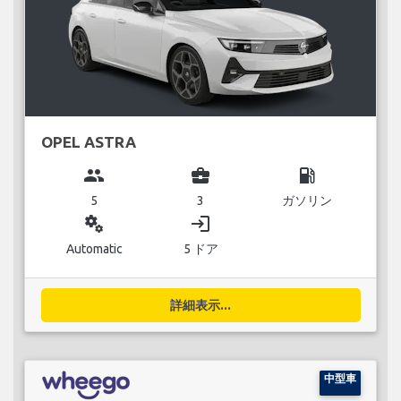
OPEL ASTRA
group
business_center
local_gas_station
5
3
ガソリン
miscellaneous_services
login
Automatic
5 ドア
詳細表示...
中型車