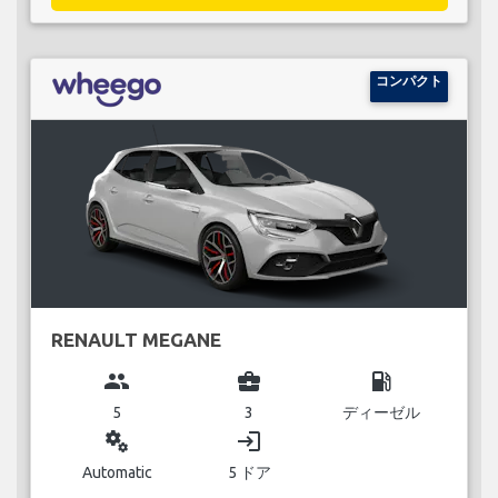
コンパクト
RENAULT MEGANE
group
business_center
local_gas_station
5
3
ディーゼル
miscellaneous_services
login
Automatic
5 ドア