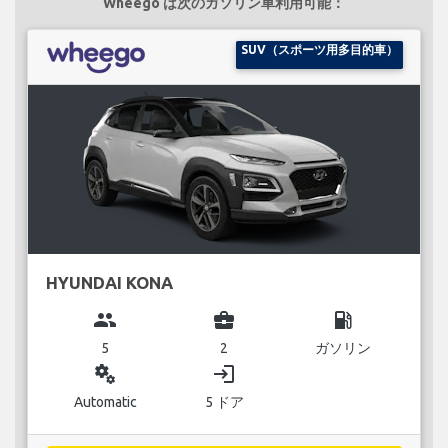
Wheego は次のガソリン車利用可能：
SUV（スポーツ用多目的車）
HYUNDAI KONA
group
business_center
local_gas_station
5
2
ガソリン
miscellaneous_services
login
Automatic
5 ドア