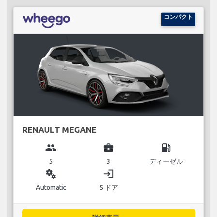
コンパクト
RENAULT MEGANE
group
business_center
local_gas_station
5
3
ディーゼル
miscellaneous_services
login
Automatic
5 ドア