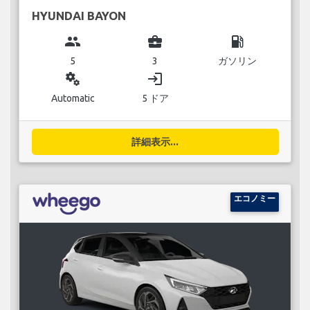
HYUNDAI BAYON
group
business_center
local_gas_station
5
3
ガソリン
miscellaneous_services
login
Automatic
5 ドア
詳細表示...
エコノミー