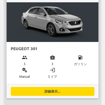
PEUGEOT 301
group
business_center
local_gas_station
5
3
ガソリン
miscellaneous_services
login
Manual
5 ドア
詳細表示...