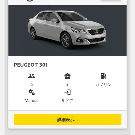
PEUGEOT 301
group
business_center
local_gas_station
5
3
ガソリン
miscellaneous_services
login
Manual
5 ドア
詳細表示...