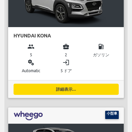
HYUNDAI KONA
group
business_center
local_gas_station
5
2
ガソリン
miscellaneous_services
login
Automatic
5 ドア
詳細表示...
小型車