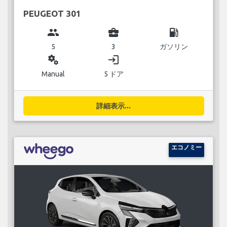
PEUGEOT 301
group
business_center
local_gas_station
5
3
ガソリン
miscellaneous_services
login
Manual
5 ドア
詳細表示...
エコノミー