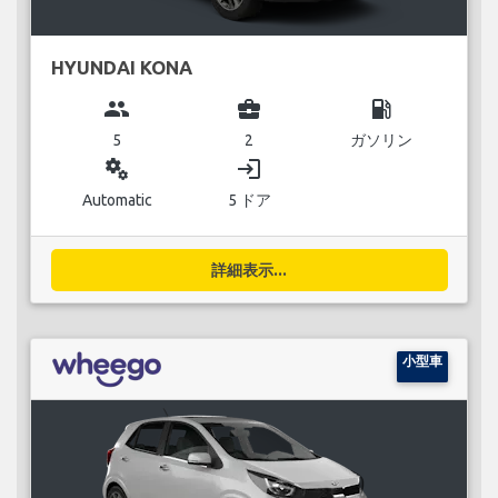
HYUNDAI KONA
group
business_center
local_gas_station
5
2
ガソリン
miscellaneous_services
login
Automatic
5 ドア
詳細表示...
小型車