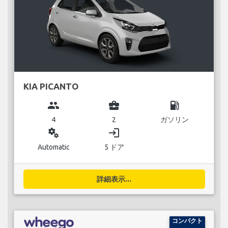
KIA PICANTO
group
business_center
local_gas_station
4
2
ガソリン
miscellaneous_services
login
Automatic
5 ドア
詳細表示...
コンパクト