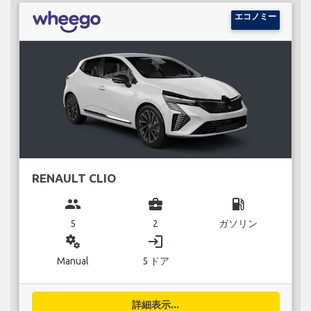
エコノミー
RENAULT CLIO
group
business_center
local_gas_station
5
2
ガソリン
miscellaneous_services
login
Manual
5 ドア
詳細表示...