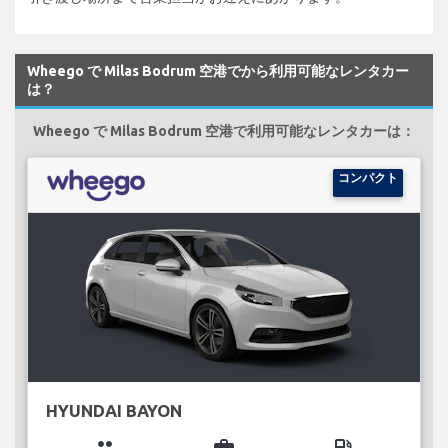
Wheego で Milas Bodrum 空港でから利用可能なレンタカー
は？
Wheego で Milas Bodrum 空港で利用可能なレンタカーは：
コンパクト
HYUNDAI BAYON
group
business_center
local_gas_station