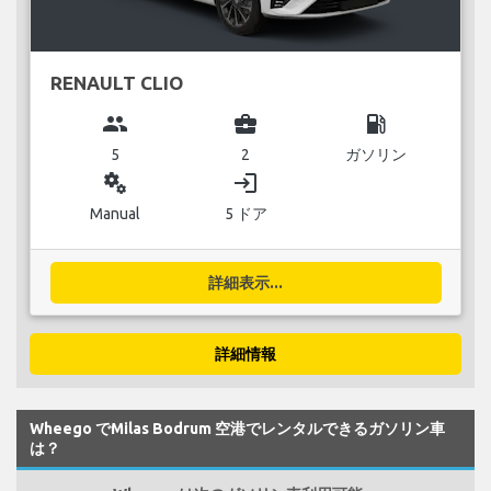
RENAULT CLIO
group
business_center
local_gas_station
5
2
ガソリン
miscellaneous_services
login
Manual
5 ドア
詳細表示...
詳細情報
Wheego でMilas Bodrum 空港でレンタルできるガソリン車
は？