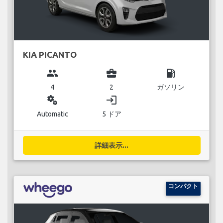
KIA PICANTO
group
business_center
local_gas_station
4
2
ガソリン
miscellaneous_services
login
Automatic
5 ドア
詳細表示...
コンパクト