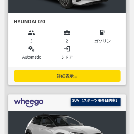
HYUNDAI I20
group
business_center
local_gas_station
5
2
ガソリン
miscellaneous_services
login
Automatic
5 ドア
詳細表示...
SUV（スポーツ用多目的車）