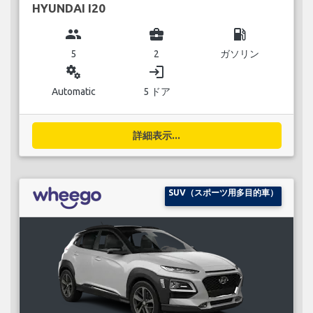
HYUNDAI I20
group
business_center
local_gas_station
5
2
ガソリン
miscellaneous_services
login
Automatic
5 ドア
詳細表示...
SUV（スポーツ用多目的車）