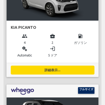
KIA PICANTO
group
business_center
local_gas_station
4
2
ガソリン
miscellaneous_services
login
Automatic
5 ドア
詳細表示...
フルサイズ