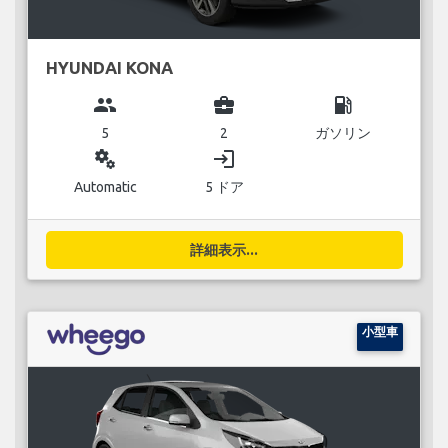
HYUNDAI KONA
group
business_center
local_gas_station
5
2
ガソリン
miscellaneous_services
login
Automatic
5 ドア
詳細表示...
小型車