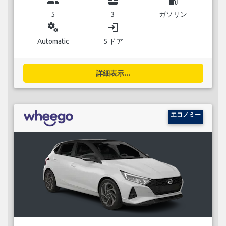
5
3
ガソリン
miscellaneous_services
login
Automatic
5 ドア
詳細表示...
エコノミー