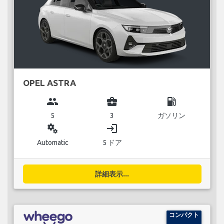
OPEL ASTRA
group
business_center
local_gas_station
5
3
ガソリン
miscellaneous_services
login
Automatic
5 ドア
詳細表示...
コンパクト