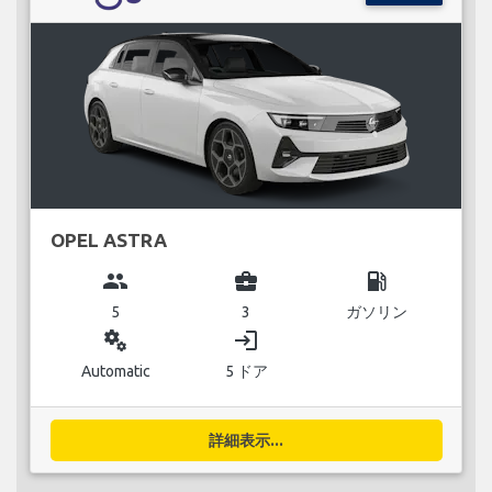
OPEL ASTRA
group
business_center
local_gas_station
5
3
ガソリン
miscellaneous_services
login
Automatic
5 ドア
詳細表示...