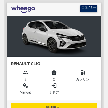
エコノミー
RENAULT CLIO
group
business_center
local_gas_station
5
2
ガソリン
miscellaneous_services
login
Manual
5 ドア
詳細表示...