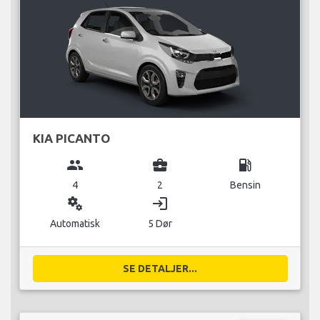
KIA PICANTO
group
business_center
local_gas_station
4
2
Bensin
miscellaneous_services
login
Automatisk
5 Dør
SE DETALJER...