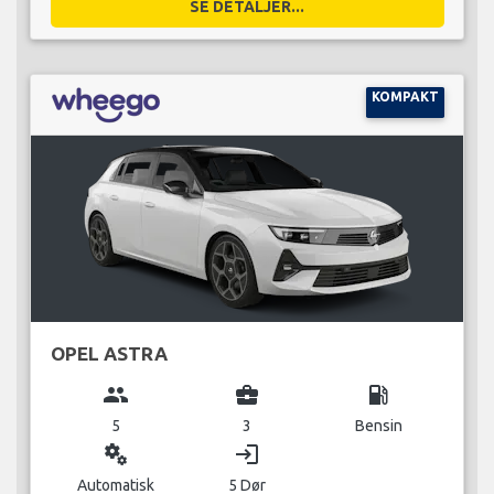
SE DETALJER...
KOMPAKT
OPEL ASTRA
group
business_center
local_gas_station
5
3
Bensin
miscellaneous_services
login
Automatisk
5 Dør