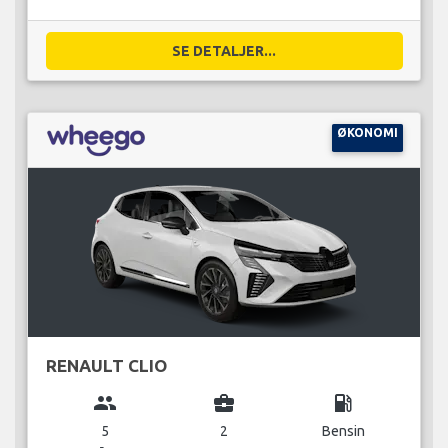
SE DETALJER...
ØKONOMI
RENAULT CLIO
group
business_center
local_gas_station
5
2
Bensin