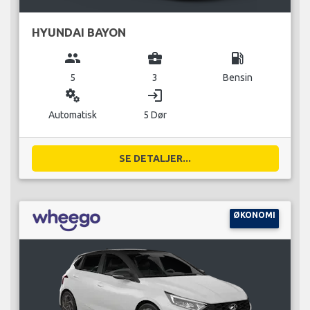
HYUNDAI BAYON
group
business_center
local_gas_station
5
3
Bensin
miscellaneous_services
login
Automatisk
5 Dør
SE DETALJER...
ØKONOMI