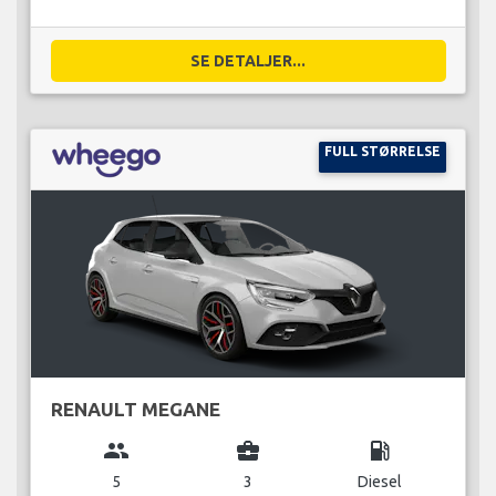
SE DETALJER...
FULL STØRRELSE
RENAULT MEGANE
group
business_center
local_gas_station
5
3
Diesel