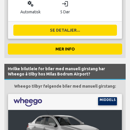
miscellaneous_services
login
Automatisk
5 Dør
SE DETALJER...
MER INFO
Hvilke bilutleie for biler med manuell girstang har
Wheego å tilby hos Milas Bodrum Airport?
Wheego tilbyr følgende biler med manuell girstang:
MIDDELS