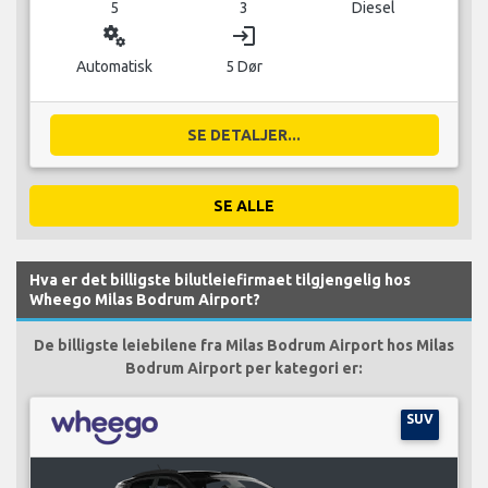
5
3
Diesel
miscellaneous_services
login
Automatisk
5 Dør
SE DETALJER...
SE ALLE
Hva er det billigste bilutleiefirmaet tilgjengelig hos
Wheego Milas Bodrum Airport?
De billigste leiebilene fra Milas Bodrum Airport hos Milas
Bodrum Airport per kategori er:
SUV