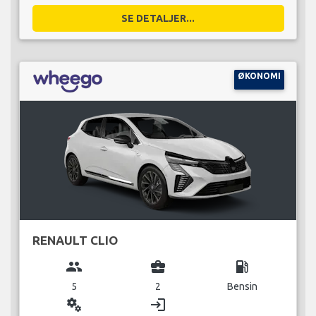
SE DETALJER...
ØKONOMI
RENAULT CLIO
group
business_center
local_gas_station
5
2
Bensin
miscellaneous_services
login