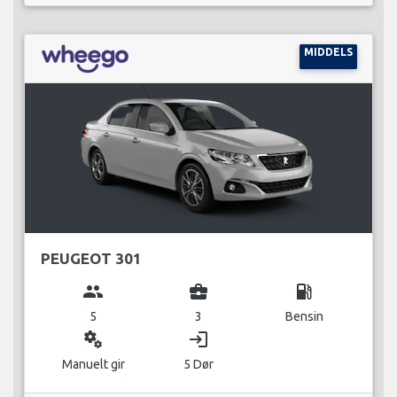
MIDDELS
PEUGEOT 301
group
business_center
local_gas_station
5
3
Bensin
miscellaneous_services
login
Manuelt gir
5 Dør