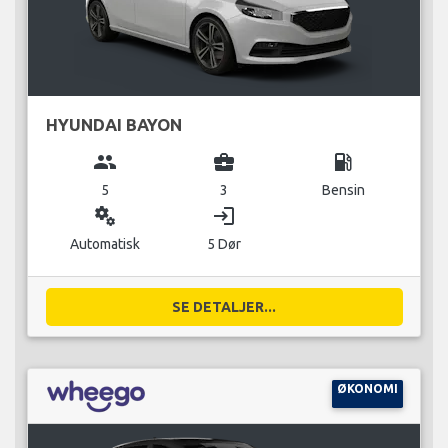
HYUNDAI BAYON
group
business_center
local_gas_station
5
3
Bensin
miscellaneous_services
login
Automatisk
5 Dør
SE DETALJER...
ØKONOMI