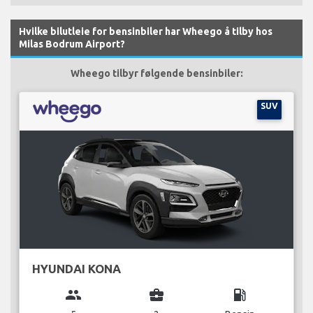
Hvilke bilutleie for bensinbiler har Wheego å tilby hos
Milas Bodrum Airport?
Wheego tilbyr følgende bensinbiler:
SUV
HYUNDAI KONA
group
business_center
local_gas_station