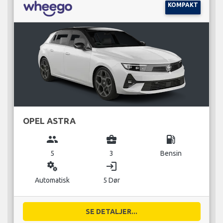
KOMPAKT
OPEL ASTRA
group
business_center
local_gas_station
5
3
Bensin
miscellaneous_services
login
Automatisk
5 Dør
SE DETALJER...