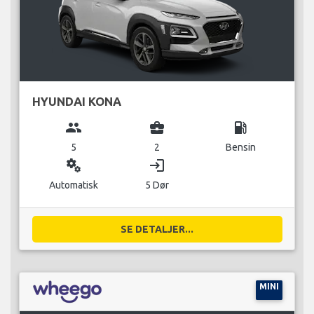
HYUNDAI KONA
group
business_center
local_gas_station
5
2
Bensin
miscellaneous_services
login
Automatisk
5 Dør
SE DETALJER...
MINI