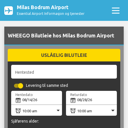
Milas Bodrum Airport
Essential Airport Informasjon og tjenester
WHEEGO Bilutleie hos Milas Bodrum Airport
USLÅELIG BILUTLEIE
Hentested
Levering til samme sted
Hentedato
Returdato
Sjåførens alder: