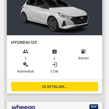
HYUNDAI I20
group
business_center
local_gas_station
5
2
Bensin
miscellaneous_services
login
Automatisk
5 Dør
SE DETALJER...
SUV