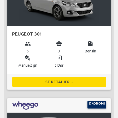
PEUGEOT 301
group
business_center
local_gas_station
5
3
Bensin
miscellaneous_services
login
Manuelt gir
5 Dør
SE DETALJER...
ØKONOMI