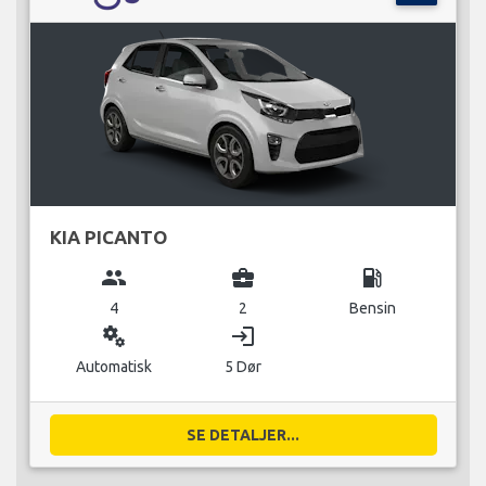
KIA PICANTO
group
business_center
local_gas_station
4
2
Bensin
miscellaneous_services
login
Automatisk
5 Dør
SE DETALJER...