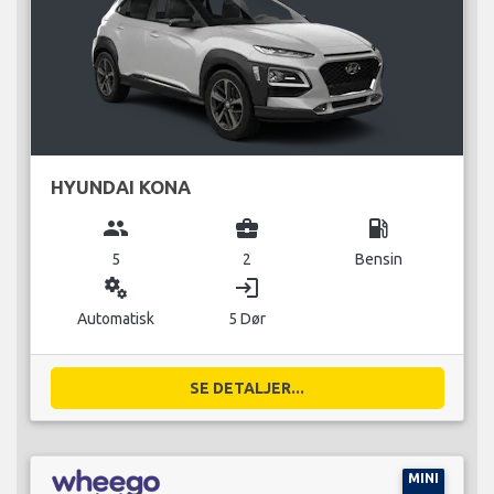
HYUNDAI KONA
group
business_center
local_gas_station
5
2
Bensin
miscellaneous_services
login
Automatisk
5 Dør
SE DETALJER...
MINI