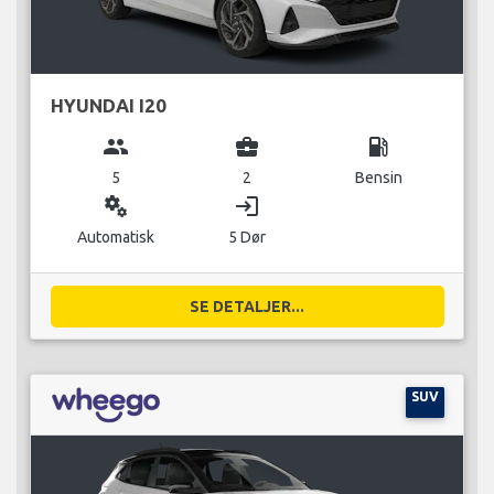
HYUNDAI I20
group
business_center
local_gas_station
5
2
Bensin
miscellaneous_services
login
Automatisk
5 Dør
SE DETALJER...
SUV