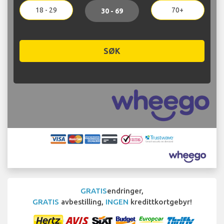
18 - 29
70+
30 - 69
SØK
GRATIS
endringer,
GRATIS
avbestilling,
INGEN
kredittkortgebyr!