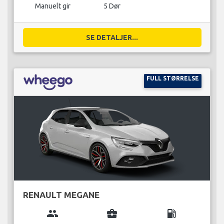
Manuelt gir
5 Dør
SE DETALJER...
FULL STØRRELSE
RENAULT MEGANE
group
business_center
local_gas_station