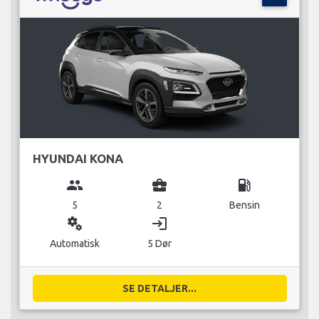
HYUNDAI KONA
group
business_center
local_gas_station
5
2
Bensin
miscellaneous_services
login
Automatisk
5 Dør
SE DETALJER...