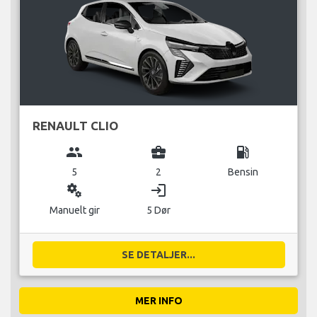
RENAULT CLIO
group
business_center
local_gas_station
5
2
Bensin
miscellaneous_services
login
Manuelt gir
5 Dør
SE DETALJER...
MER INFO