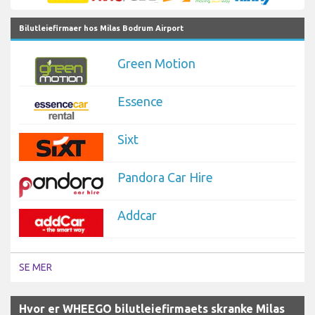
Bilutleiefirmaer hos Milas Bodrum Airport
Green Motion
Essence
Sixt
Pandora Car Hire
Addcar
SE MER
Hvor er WHEEGO bilutleiefirmaets skranke Milas