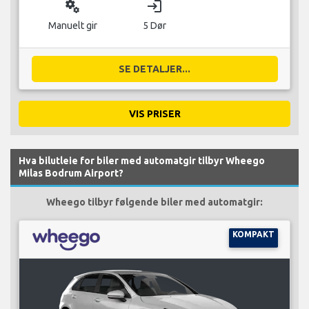
miscellaneous_services
login
Manuelt gir
5 Dør
SE DETALJER...
VIS PRISER
Hva bilutleie for biler med automatgir tilbyr Wheego
Milas Bodrum Airport?
Wheego tilbyr følgende biler med automatgir:
KOMPAKT