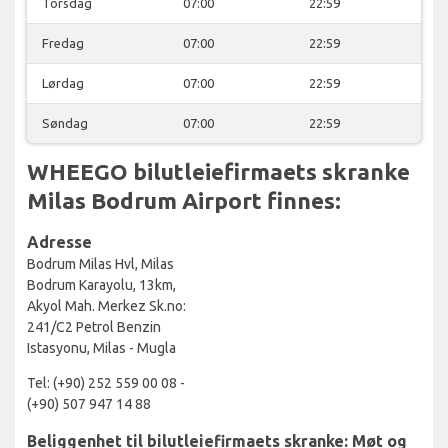
Torsdag
07:00
22:59
Fredag
07:00
22:59
Lørdag
07:00
22:59
Søndag
07:00
22:59
WHEEGO bilutleiefirmaets skranke
Milas Bodrum Airport finnes:
Adresse
Bodrum Milas Hvl, Milas
Bodrum Karayolu, 13km,
Akyol Mah. Merkez Sk.no:
241/C2 Petrol Benzin
Istasyonu, Milas - Mugla
Tel: (+90) 252 559 00 08 -
(+90) 507 947 14 88
Beliggenhet til bilutleiefirmaets skranke: Møt og