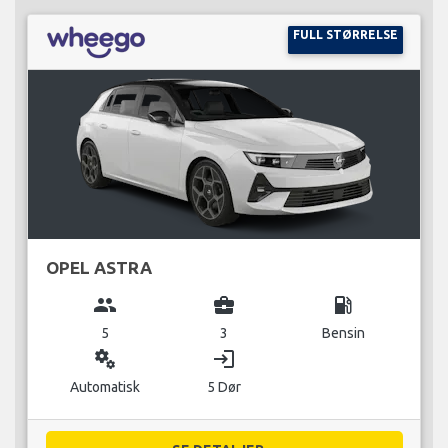
FULL STØRRELSE
OPEL ASTRA
group
business_center
local_gas_station
5
3
Bensin
miscellaneous_services
login
Automatisk
5 Dør