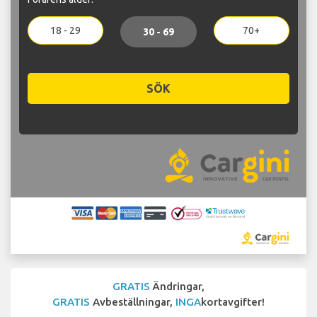
18 - 29
70+
30 - 69
SÖK
GRATIS
Ändringar,
GRATIS
Avbeställningar,
INGA
kortavgifter!