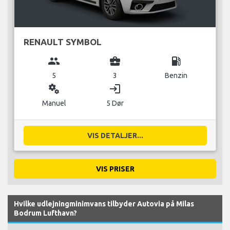
RENAULT SYMBOL
group
business_center
local_gas_station
5
3
Benzin
miscellaneous_services
login
Manuel
5 Dør
VIS DETALJER...
VIS PRISER
Hvilke udlejningminimvans tilbyder Autovia på Milas
Bodrum Lufthavn?