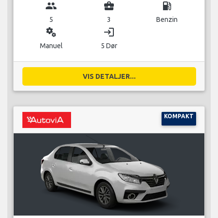
group
business_center
local_gas_station
5
3
Benzin
miscellaneous_services
login
Manuel
5 Dør
VIS DETALJER...
KOMPAKT