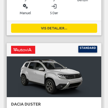
miscellaneous_services
login
Manuel
5 Dør
VIS DETALJER...
STANDARD
DACIA DUSTER