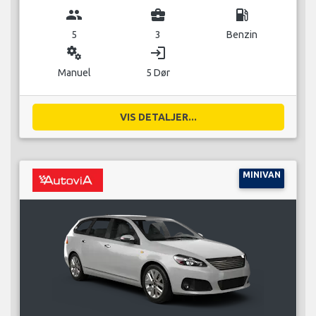
group
business_center
local_gas_station
5
3
Benzin
miscellaneous_services
login
Manuel
5 Dør
VIS DETALJER...
MINIVAN