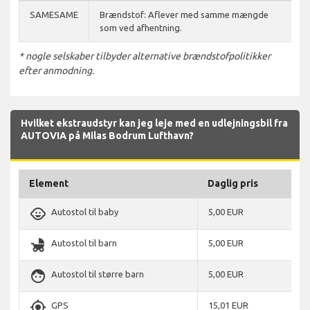
SAMESAME
Brændstof: Aflever med samme mængde
som ved afhentning.
* nogle selskaber tilbyder alternative brændstofpolitikker
efter anmodning.
Hvilket ekstraudstyr kan jeg leje med en udlejningsbil fra
AUTOVIA på Milas Bodrum Lufthavn?
Element
Daglig pris
child_care
Autostol til baby
5,00 EUR
child_friendly
Autostol til barn
5,00 EUR
face
Autostol til større barn
5,00 EUR
gps_fixed
GPS
15,01 EUR