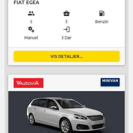
FIAT EGEA
group
business_center
local_gas_station
5
3
Benzin
miscellaneous_services
login
Manuel
3 Dør
VIS DETALJER...
MINIVAN