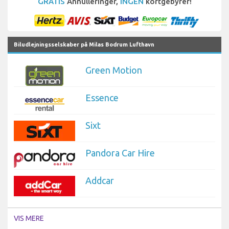
GRATIS
Annulleringer,
INGEN
kortgebyrer!
Biludlejningsselskaber på Milas Bodrum Lufthavn
Green Motion
Essence
Sixt
Pandora Car Hire
Addcar
VIS MERE