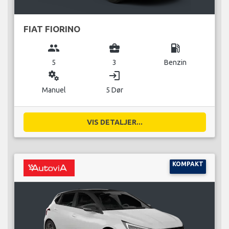
FIAT FIORINO
group
business_center
local_gas_station
5
3
Benzin
miscellaneous_services
login
Manuel
5 Dør
VIS DETALJER...
KOMPAKT