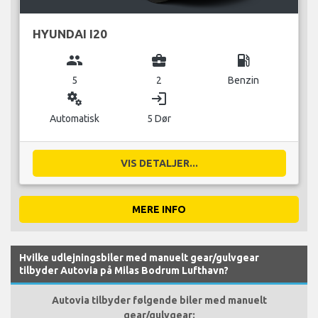
HYUNDAI I20
group
business_center
local_gas_station
5
2
Benzin
miscellaneous_services
login
Automatisk
5 Dør
VIS DETALJER...
MERE INFO
Hvilke udlejningsbiler med manuelt gear/gulvgear
tilbyder Autovia på Milas Bodrum Lufthavn?
Autovia tilbyder følgende biler med manuelt
gear/gulvgear: