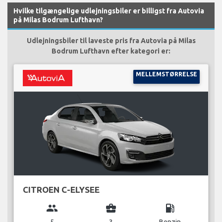
Hvilke tilgængelige udlejningsbiler er billigst fra Autovia
på Milas Bodrum Lufthavn?
Udlejningsbiler til laveste pris fra Autovia på Milas
Bodrum Lufthavn efter kategori er:
MELLEMSTØRRELSE
CITROEN C-ELYSEE
group
business_center
local_gas_station
5
3
Benzin