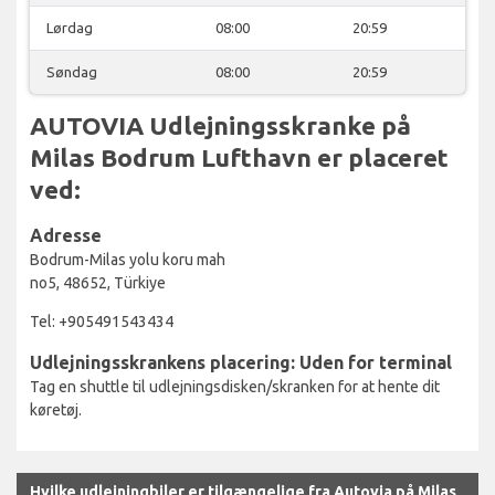
Lørdag
08:00
20:59
Søndag
08:00
20:59
AUTOVIA Udlejningsskranke på
Milas Bodrum Lufthavn er placeret
ved:
Adresse
Bodrum-Milas yolu koru mah
no5, 48652, Türkiye
Tel: +905491543434
Udlejningsskrankens placering: Uden for terminal
Tag en shuttle til udlejningsdisken/skranken for at hente dit
køretøj.
Hvilke udlejningbiler er tilgængelige fra Autovia på Milas