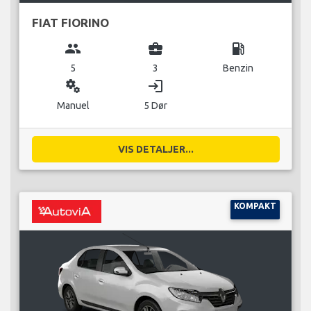
FIAT FIORINO
group
business_center
local_gas_station
5
3
Benzin
miscellaneous_services
login
Manuel
5 Dør
VIS DETALJER...
KOMPAKT