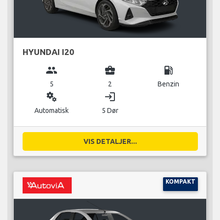
HYUNDAI I20
group
business_center
local_gas_station
5
2
Benzin
miscellaneous_services
login
Automatisk
5 Dør
VIS DETALJER...
KOMPAKT