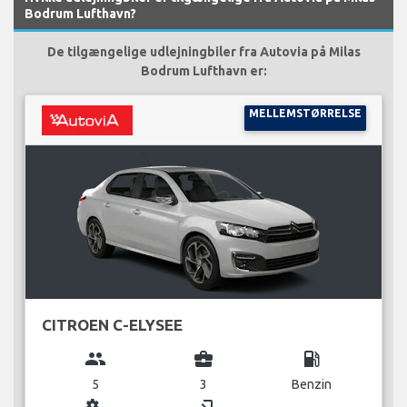
Bodrum Lufthavn?
De tilgængelige udlejningbiler fra Autovia på Milas
Bodrum Lufthavn er:
MELLEMSTØRRELSE
CITROEN C-ELYSEE
group
business_center
local_gas_station
5
3
Benzin