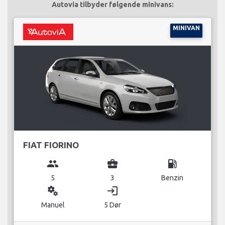
Autovia tilbyder følgende minivans:
MINIVAN
FIAT FIORINO
group
business_center
local_gas_station
5
3
Benzin
miscellaneous_services
login
Manuel
5 Dør