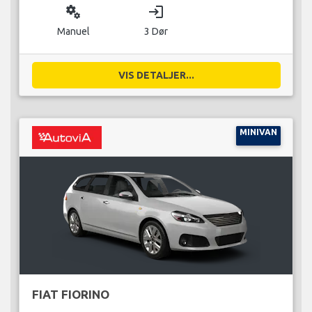
miscellaneous_services
login
Manuel
3 Dør
VIS DETALJER...
MINIVAN
FIAT FIORINO