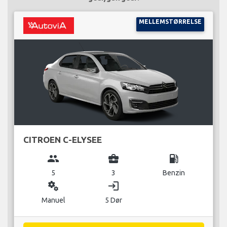
MELLEMSTØRRELSE
CITROEN C-ELYSEE
group
business_center
local_gas_station
5
3
Benzin
miscellaneous_services
login
Manuel
5 Dør