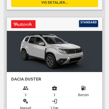
VIS DETALJER...
STANDARD
DACIA DUSTER
group
business_center
local_gas_station
5
3
Benzin
miscellaneous_services
login
Manuel
5 Dør