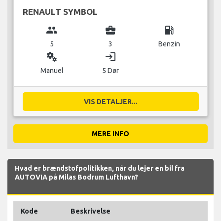
RENAULT SYMBOL
group
business_center
local_gas_station
5
3
Benzin
miscellaneous_services
login
Manuel
5 Dør
VIS DETALJER...
MERE INFO
Hvad er brændstofpolitikken, når du lejer en bil fra
AUTOVIA på Milas Bodrum Lufthavn?
Kode
Beskrivelse