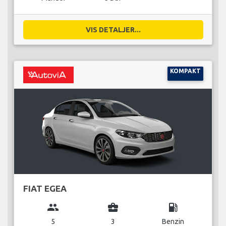
VIS DETALJER...
KOMPAKT
FIAT EGEA
group
business_center
local_gas_station
5
3
Benzin