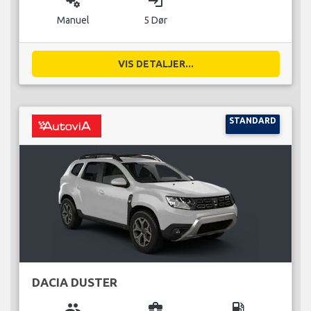
miscellaneous_services
login
Manuel
5 Dør
VIS DETALJER...
STANDARD
DACIA DUSTER
group
business_center
local_gas_station