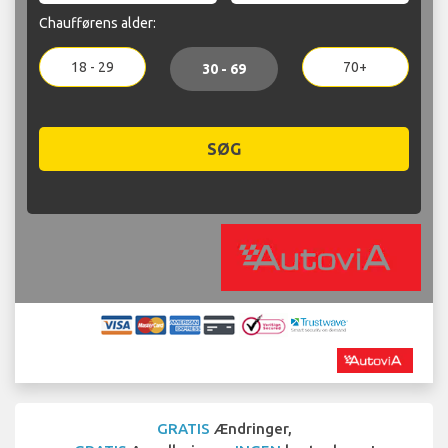
Chaufførens alder:
18 - 29
70+
30 - 69
SØG
GRATIS
Ændringer,