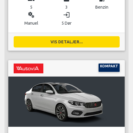
5
3
Benzin
miscellaneous_services
login
Manuel
5 Dør
VIS DETALJER...
KOMPAKT