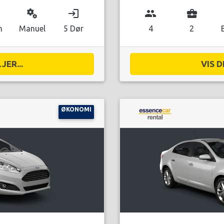
miscellaneous_services
login
group
business_center
n
Manuel
5 Dør
4
2
JER...
VIS D
ØKONOMI