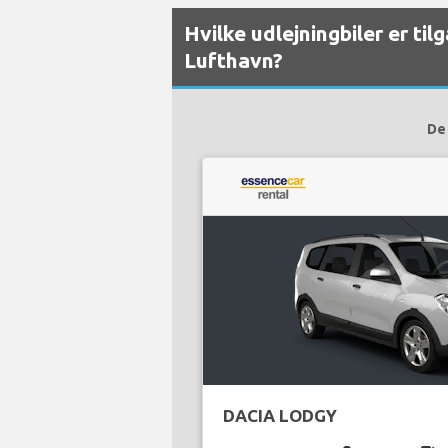
Hvilke udlejningbiler er t
Lufthavn?
De 
DACIA LODGY