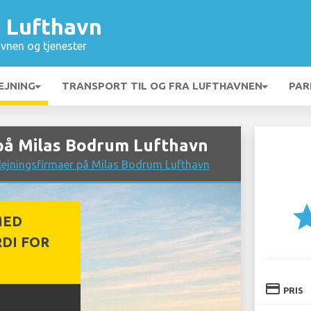
 Lufthavn
vnen og tjenester
EJNING
TRANSPORT TIL OG FRA LUFTHAVNEN
PAR
på Milas Bodrum Lufthavn
lejningsfirmaer på Milas Bodrum Lufthavn
st
MED
DI FOR
credit_card
PRIS