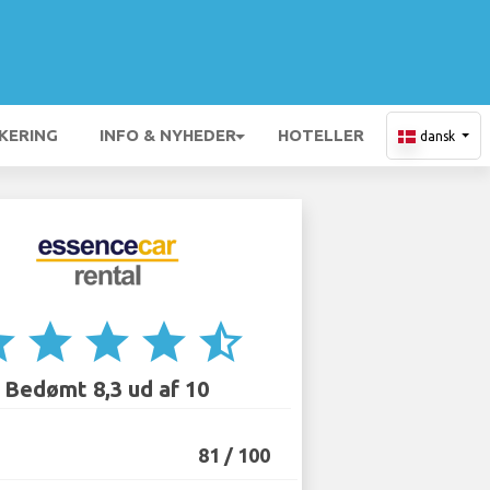
KERING
INFO & NYHEDER
HOTELLER
dansk
ar
star
star
star
star_half
Bedømt 8,3 ud af 10
81 / 100