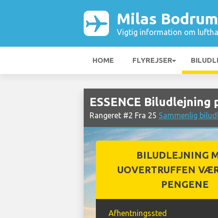
Milas Bodrum
Vigtig information om luftha
HOME
FLYREJSER
BILUDL
ESSENCE Biludlejning 
Rangeret #2 Fra 25
Sammenlig bilud
BILUDLEJNING 
UOVERTRUFFEN VÆR
PENGENE
Afhentningssted