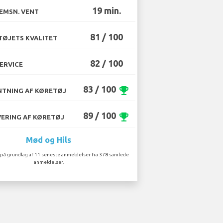
19 min.
EMSN. VENT
81 / 100
ØJETS KVALITET
82 / 100
ERVICE
83 / 100
emoji_events
TNING AF KØRETØJ
89 / 100
emoji_events
ERING AF KØRETØJ
Mød og Hils
på grundlag af 11 seneste anmeldelser fra 378 samlede
anmeldelser.