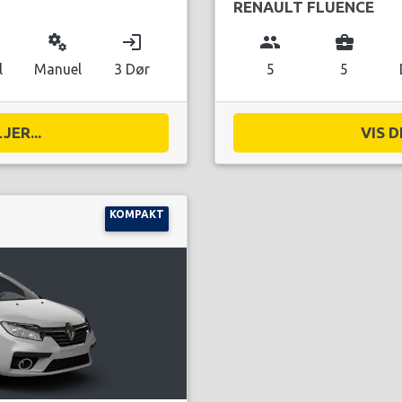
RENAULT FLUENCE
miscellaneous_services
login
group
business_center
l
Manuel
3 Dør
5
5
JER...
VIS D
KOMPAKT