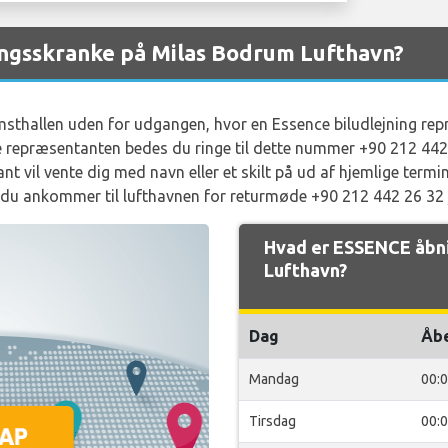
ngsskranke på Milas Bodrum Lufthavn?
msthallen uden for udgangen, hvor en Essence biludlejning rep
inde repræsentanten bedes du ringe til dette nummer +90 212 44
t vil vente dig med navn eller et skilt på ud af hjemlige termin
r du ankommer til lufthavnen for returmøde +90 212 442 26 32
Hvad er ESSENCE åbni
Lufthavn?
Dag
Åb
Mandag
00:
Tirsdag
00: