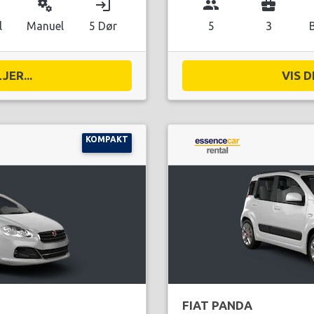
miscellaneous_services
login
group
business_center
l
Manuel
5 Dør
5
3
JER...
VIS D
KOMPAKT
FIAT PANDA