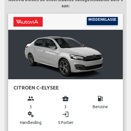
aan:
MIDDENKLASSE
CITROEN C-ELYSEE
group
business_center
local_gas_station
5
3
Benzine
miscellaneous_services
login
Handleiding
5 Portier