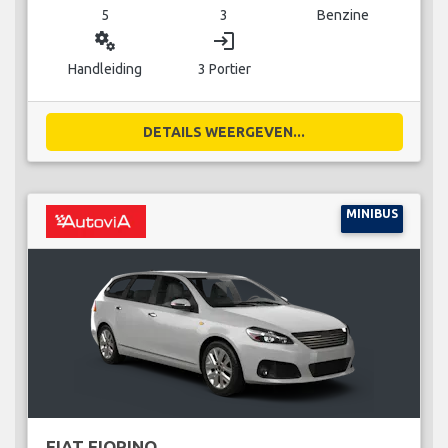
5
3
Benzine
miscellaneous_services
login
Handleiding
3 Portier
DETAILS WEERGEVEN...
MINIBUS
FIAT FIORINO