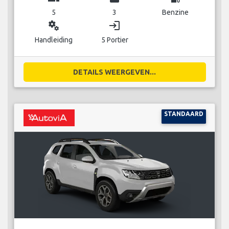
5
3
Benzine
miscellaneous_services
login
Handleiding
5 Portier
DETAILS WEERGEVEN...
STANDAARD