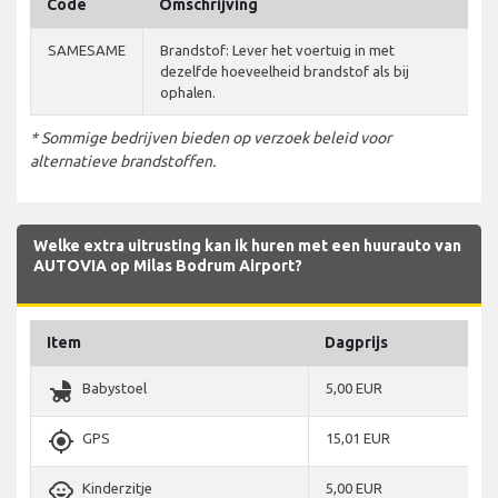
Code
Omschrijving
SAMESAME
Brandstof: Lever het voertuig in met
dezelfde hoeveelheid brandstof als bij
ophalen.
* Sommige bedrijven bieden op verzoek beleid voor
alternatieve brandstoffen.
Welke extra uitrusting kan ik huren met een huurauto van
AUTOVIA op Milas Bodrum Airport?
Item
Dagprijs
child_friendly
Babystoel
5,00 EUR
gps_fixed
GPS
15,01 EUR
child_care
Kinderzitje
5,00 EUR