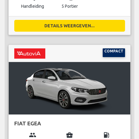
Handleiding
5 Portier
DETAILS WEERGEVEN...
COMPACT
FIAT EGEA
group
business_center
local_gas_station