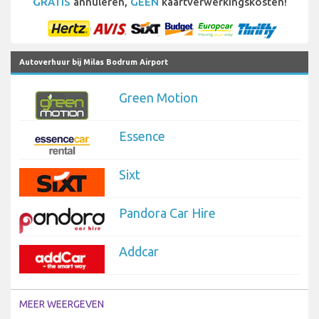
GRATIS
annuleren,
GEEN
kaartverwerkingskosten!
Autoverhuur bij Milas Bodrum Airport
Green Motion
Essence
Sixt
Pandora Car Hire
Addcar
MEER WEERGEVEN