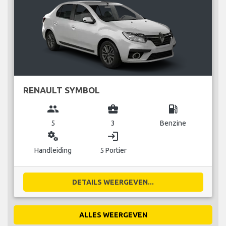
RENAULT SYMBOL
group
business_center
local_gas_station
5
3
Benzine
miscellaneous_services
login
Handleiding
5 Portier
DETAILS WEERGEVEN...
ALLES WEERGEVEN