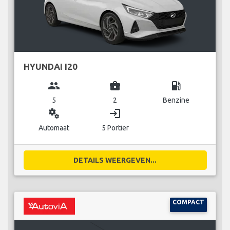
HYUNDAI I20
group
business_center
local_gas_station
5
2
Benzine
miscellaneous_services
login
Automaat
5 Portier
DETAILS WEERGEVEN...
COMPACT