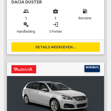
DACIA DUSTER
group
business_center
local_gas_station
5
3
Benzine
miscellaneous_services
login
Handleiding
5 Portier
DETAILS WEERGEVEN...
MINIBUS