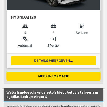
HYUNDAI I20
group
business_center
local_gas_station
5
2
Benzine
miscellaneous_services
login
Automaat
5 Portier
DETAILS WEERGEVEN...
MEER INFORMATIE
Welke handgeschakelde auto's biedt Autovia te huur aan
bij Milas Bodrum Airport?
Autovia bieden de onderstaande handgeschakelde auto's