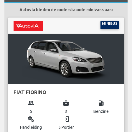
Autovia bieden de onderstaande minivans aan:
MINIBUS
FIAT FIORINO
group
business_center
local_gas_station
5
3
Benzine
miscellaneous_services
login
Handleiding
5 Portier