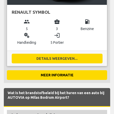
RENAULT SYMBOL
group
business_center
local_gas_station
5
3
Benzine
miscellaneous_services
login
Handleiding
5 Portier
DETAILS WEERGEVEN...
MEER INFORMATIE
Wat is het brandstofbeleid bij het huren van een auto bij
AUTOVIA op Milas Bodrum Airport?