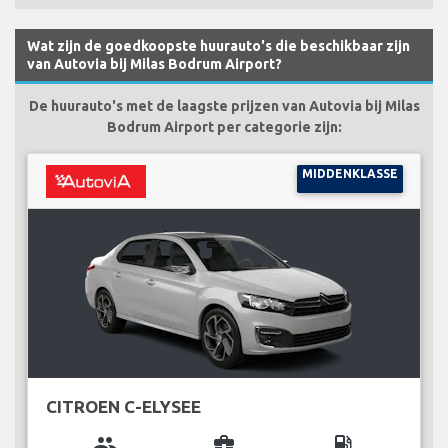
Wat zijn de goedkoopste huurauto's die beschikbaar zijn
van Autovia bij Milas Bodrum Airport?
De huurauto's met de laagste prijzen van Autovia bij Milas
Bodrum Airport per categorie zijn:
MIDDENKLASSE
CITROEN C-ELYSEE
group
business_center
local_gas_station