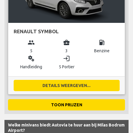
RENAULT SYMBOL
group
business_center
local_gas_station
5
3
Benzine
miscellaneous_services
login
Handleiding
5 Portier
DETAILS WEERGEVEN...
TOON PRIJZEN
Welke minivans biedt Autovia te huur aan bij Milas Bodrum
Airport?