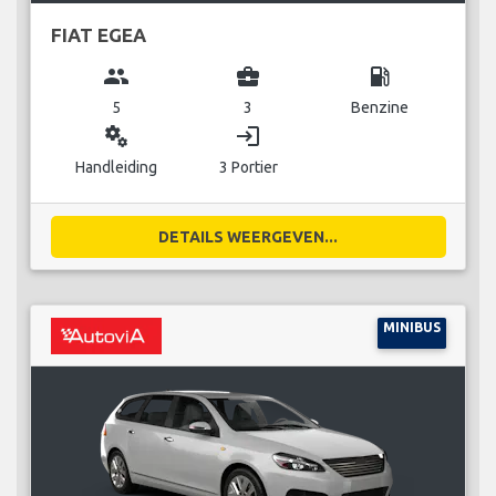
FIAT EGEA
group
business_center
local_gas_station
5
3
Benzine
miscellaneous_services
login
Handleiding
3 Portier
DETAILS WEERGEVEN...
MINIBUS