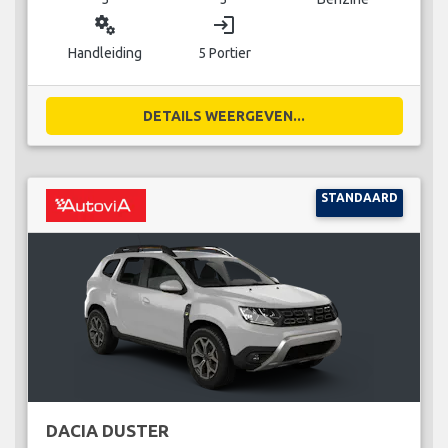
miscellaneous_services
login
Handleiding
5 Portier
DETAILS WEERGEVEN...
STANDAARD
DACIA DUSTER