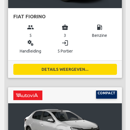
FIAT FIORINO
group
business_center
local_gas_station
5
3
Benzine
miscellaneous_services
login
Handleiding
5 Portier
DETAILS WEERGEVEN...
COMPACT