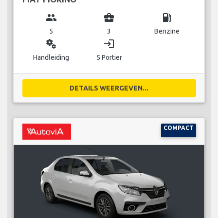
group
business_center
local_gas_station
5
3
Benzine
miscellaneous_services
login
Handleiding
5 Portier
DETAILS WEERGEVEN...
COMPACT