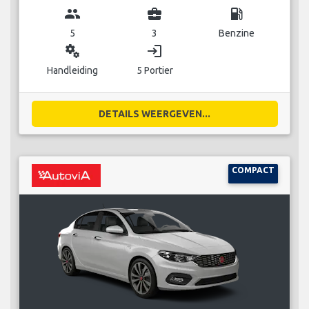
group
business_center
local_gas_station
5
3
Benzine
miscellaneous_services
login
Handleiding
5 Portier
DETAILS WEERGEVEN...
COMPACT