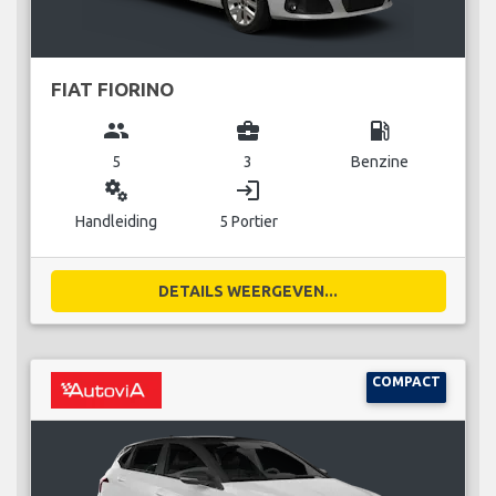
FIAT FIORINO
group
business_center
local_gas_station
5
3
Benzine
miscellaneous_services
login
Handleiding
5 Portier
DETAILS WEERGEVEN...
COMPACT