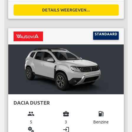
DETAILS WEERGEVEN...
STANDAARD
DACIA DUSTER
group
business_center
local_gas_station
5
3
Benzine
miscellaneous_services
login