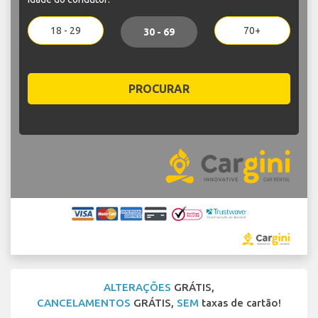
18 - 29
70+
30 - 69
PROCURAR
ALTERAÇÕES
GRÁTIS,
CANCELAMENTOS
GRÁTIS,
SEM
taxas de cartão!