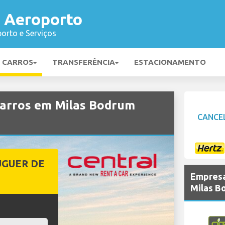
 Aeroporto
orto e Serviços
E CARROS
TRANSFERÊNCIA
ESTACIONAMENTO
arros em Milas Bodrum
CANCE
UGUER DE
Empresa
Milas B