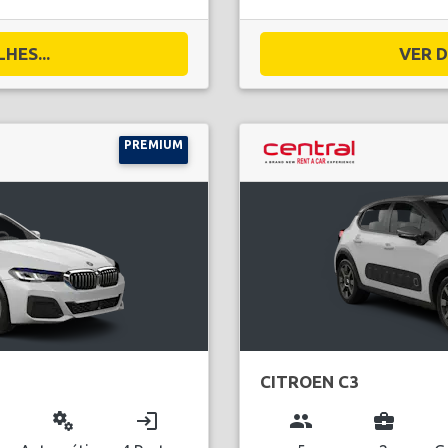
HES...
VER D
PREMIUM
CITROEN C3
miscellaneous_services
login
group
business_center