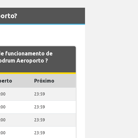
orto?
 de funcionamento de
odrum Aeroporto ?
berto
Próximo
:00
23:59
:00
23:59
:00
23:59
:00
23:59