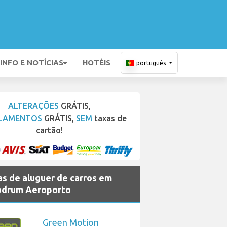
INFO E NOTÍCIAS
HOTÉIS
português
ALTERAÇÕES
GRÁTIS,
LAMENTOS
GRÁTIS,
SEM
taxas de
cartão!
s de aluguer de carros em
odrum Aeroporto
Green Motion