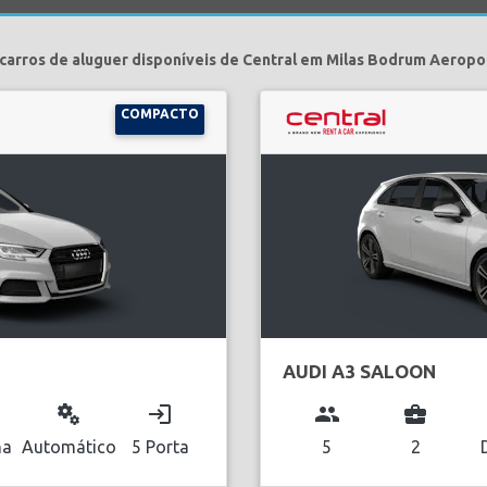
carros de aluguer disponíveis de Central em Milas Bodrum Aeropo
COMPACTO
AUDI A3 SALOON
miscellaneous_services
login
group
business_center
na
Automático
5 Porta
5
2