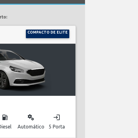
rto:
COMPACTO DE ELITE
local_gas_station
miscellaneous_services
login
Diesel
Automático
5 Porta