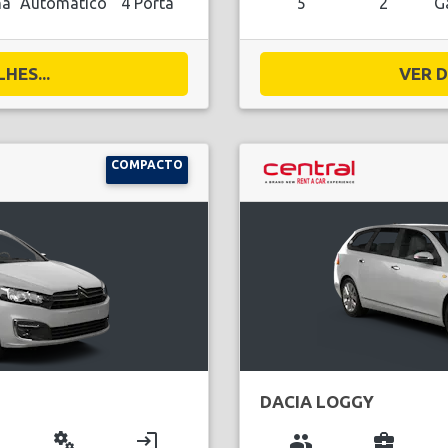
na
Automático
4 Porta
5
2
G
HES...
VER D
COMPACTO
DACIA LOGGY
miscellaneous_services
login
group
business_center