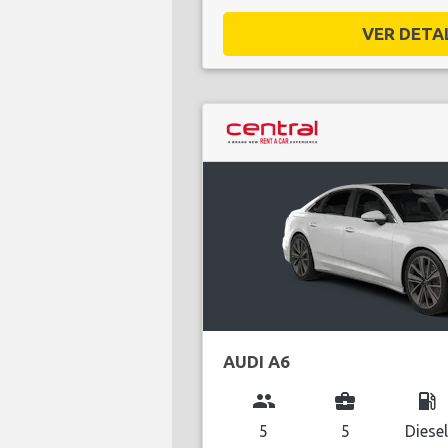
VER DETAL
AUDI A6
group
business_center
local_gas_station
5
5
Diese