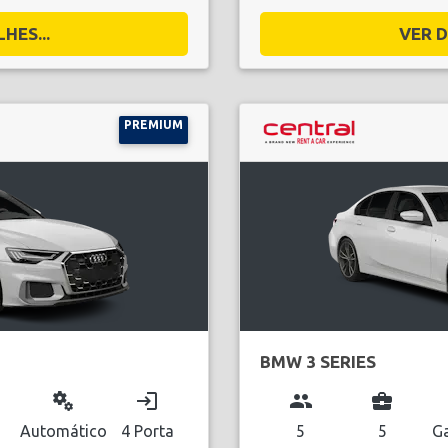
HES...
VER D
PREMIUM
BMW 3 SERIES
miscellaneous_services
login
group
business_center
l
Automático
4 Porta
5
5
Ga