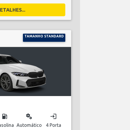
ETALHES...
TAMANHO STANDARD
local_gas_station
miscellaneous_services
login
solina
Automático
4 Porta