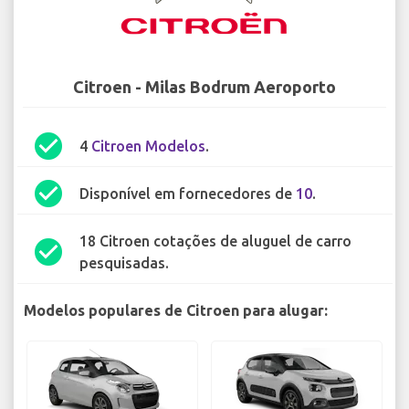
Citroen - Milas Bodrum Aeroporto
check_circle
4
Citroen Modelos
.
check_circle
Disponível em fornecedores de
10
.
18 Citroen cotações de aluguel de carro
check_circle
pesquisadas.
Modelos populares de Citroen para alugar: