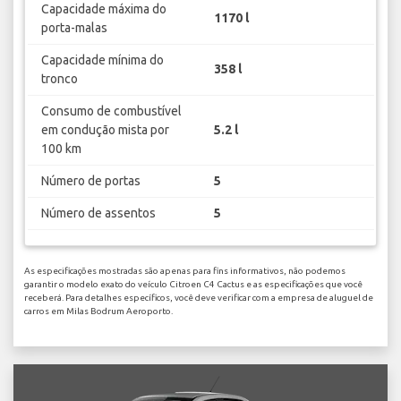
Capacidade máxima do
1170 l
porta-malas
Capacidade mínima do
358 l
tronco
Consumo de combustível
em condução mista por
5.2 l
100 km
Número de portas
5
Número de assentos
5
As especificações mostradas são apenas para fins informativos, não podemos
garantir o modelo exato do veículo Citroen C4 Cactus e as especificações que você
receberá. Para detalhes específicos, você deve verificar com a empresa de aluguel de
carros em Milas Bodrum Aeroporto.