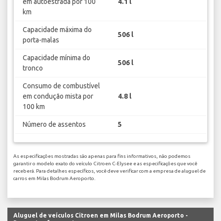
em autoestrada por 100
4.1 l
km
Capacidade máxima do
506 l
porta-malas
Capacidade mínima do
506 l
tronco
Consumo de combustível
em condução mista por
4.8 l
100 km
Número de assentos
5
As especificações mostradas são apenas para fins informativos, não podemos
garantir o modelo exato do veículo Citroen C-Elysee e as especificações que você
receberá. Para detalhes específicos, você deve verificar com a empresa de aluguel de
carros em Milas Bodrum Aeroporto.
Aluguel de veículos Citroen em Milas Bodrum Aeroporto -