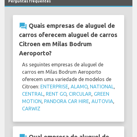
Perguntas frequentes
question_answer
Quais empresas de aluguel de
carros oferecem aluguel de carros
Citroen em Milas Bodrum
Aeroporto?
As seguintes empresas de aluguel de
carros em Milas Bodrum Aeroporto
oferecem uma variedade de modelos de
Citroen:
ENTERPRISE
,
ALAMO
,
NATIONAL
,
CENTRAL
,
RENT GO
,
CIRCULAR
,
GREEN
MOTION
,
PANDORA CAR HIRE
,
AUTOVIA
,
CARWIZ
Qual empresa de aluguel de