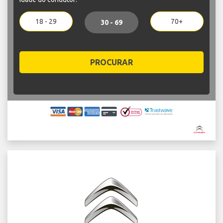
18 - 29
70+
30 - 69
PROCURAR