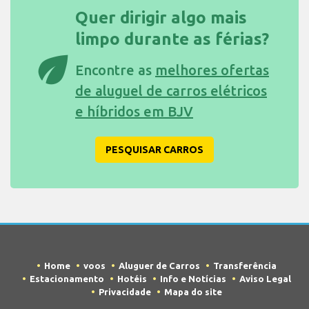
Quer dirigir algo mais
limpo durante as férias?
eco
Encontre as
melhores ofertas
de aluguel de carros elétricos
e híbridos em BJV
PESQUISAR CARROS
Home
voos
Aluguer de Carros
Transferência
Estacionamento
Hotéis
Info e Notícias
Aviso Legal
Privacidade
Mapa do site