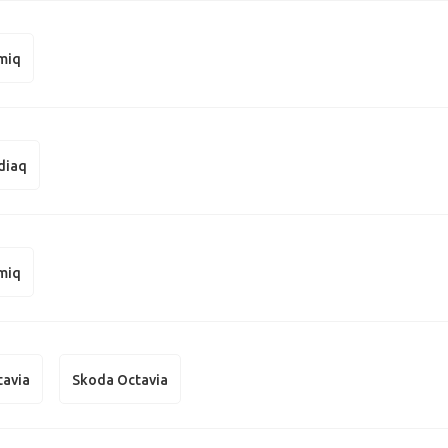
miq
diaq
miq
tavia
Skoda Octavia