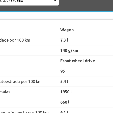
Wagon
dade por 100 km
7.3 l
140 g/km
Front wheel drive
95
utoestrada por 100 km
5.4 l
malas
1950 l
660 l
ondução mista por 100 km
6.1 l