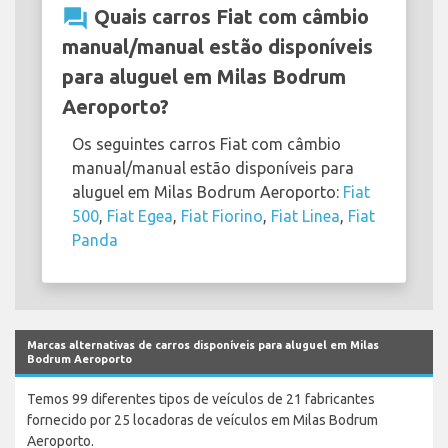
question_answer
Quais carros Fiat com câmbio
manual/manual estão disponíveis
para aluguel em Milas Bodrum
Aeroporto?
Os seguintes carros Fiat com câmbio
manual/manual estão disponíveis para
aluguel em Milas Bodrum Aeroporto:
Fiat
500
,
Fiat Egea
,
Fiat Fiorino
,
Fiat Linea
,
Fiat
Panda
Marcas alternativas de carros disponíveis para aluguel em Milas
Bodrum Aeroporto
Temos 99 diferentes tipos de veículos de 21 fabricantes
fornecido por 25 locadoras de veículos em Milas Bodrum
Aeroporto.