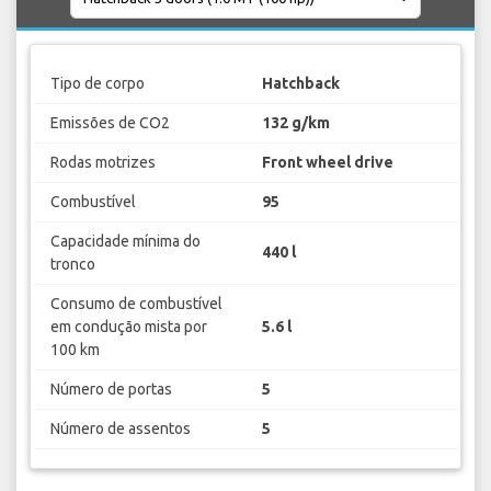
Tipo de corpo
Hatchback
Emissões de CO2
132 g/km
Rodas motrizes
Front wheel drive
Combustível
95
Capacidade mínima do
440 l
tronco
Consumo de combustível
em condução mista por
5.6 l
100 km
Número de portas
5
Número de assentos
5