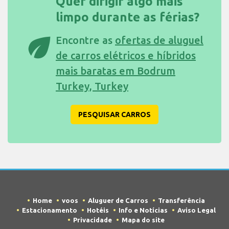
Quer dirigir algo mais
limpo durante as férias?
eco
Encontre as
ofertas de aluguel
de carros elétricos e híbridos
mais baratas em Bodrum
Turkey, Turkey
PESQUISAR CARROS
Home
voos
Aluguer de Carros
Transferência
Estacionamento
Hotéis
Info e Notícias
Aviso Legal
Privacidade
Mapa do site