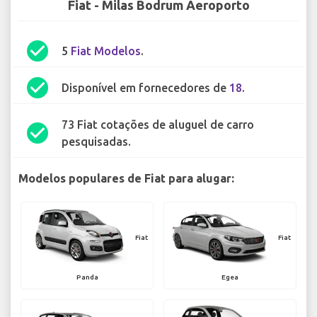
Fiat - Milas Bodrum Aeroporto
check_circle
5
Fiat Modelos
.
check_circle
Disponível em fornecedores de
18
.
73 Fiat cotações de aluguel de carro
check_circle
pesquisadas.
Modelos populares de Fiat para alugar:
Fiat
Fiat
Panda
Egea