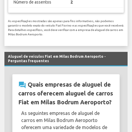
Número de assentos
2
As especificações mostradas são apenas para fins informativos, não podemos
garantir o modelo exato do veículo Fiat Fiorino e as especificações que você receberá.
Para detalhes específicos, você deve verificar com a empresa de aluguel de carros em
Milas Bodrum Aeroporto.
Aluguel de veículos Fiat em Milas Bodrum Aeroporto -
Perguntas frequentes
question_answer
Quais empresas de aluguel de
carros oferecem aluguel de carros
Fiat em Milas Bodrum Aeroporto?
As seguintes empresas de aluguel de
carros em Milas Bodrum Aeroporto
oferecem uma variedade de modelos de