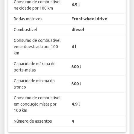
Consumo de combustível
6.5 l
na cidade por 100 km
Rodas motrizes
Front wheel drive
Combustível
diesel
Consumo de combustível
em autoestrada por 100
4 l
km
Capacidade máxima do
500 l
porta-malas
Capacidade mínima do
500 l
tronco
Consumo de combustível
em condução mista por
4.9 l
100 km
Número de assentos
4