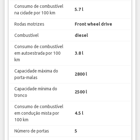
Consumo de combustível
5.7 l
na cidade por 100 km
Rodas motrizes
Front wheel drive
Combustível
diesel
Consumo de combustível
em autoestrada por 100
3.8 l
km
Capacidade máxima do
2800 l
porta-malas
Capacidade mínima do
2500 l
tronco
Consumo de combustível
em condução mista por
4.5 l
100 km
Número de portas
5