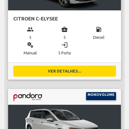
CITROEN C-ELYSEE
group
business_center
local_gas_station
5
5
Diesel
miscellaneous_services
login
Manual
5 Porta
VER DETALHES...
MONOVOLUME