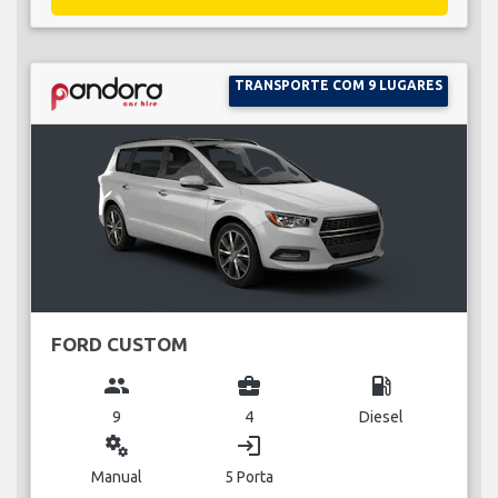
TRANSPORTE COM 9 LUGARES
FORD CUSTOM
group
business_center
local_gas_station
9
4
Diesel
miscellaneous_services
login
Manual
5 Porta