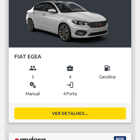
FIAT EGEA
group
business_center
local_gas_station
5
4
Gasolina
miscellaneous_services
login
Manual
4 Porta
VER DETALHES...
MINI