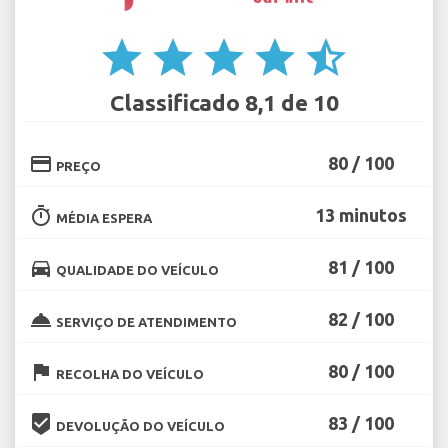
star
star
star
star
star_half
Classificado 8,1 de 10
credit_card
80 / 100
PREÇO
timer
13 minutos
MÉDIA ESPERA
directions_car
81 / 100
QUALIDADE DO VEÍCULO
room_service
82 / 100
SERVIÇO DE ATENDIMENTO
flag
80 / 100
RECOLHA DO VEÍCULO
beenhere
83 / 100
DEVOLUÇÃO DO VEÍCULO