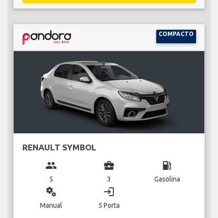
COMPACTO
RENAULT SYMBOL
group
business_center
local_gas_station
5
3
Gasolina
miscellaneous_services
login
Manual
5 Porta