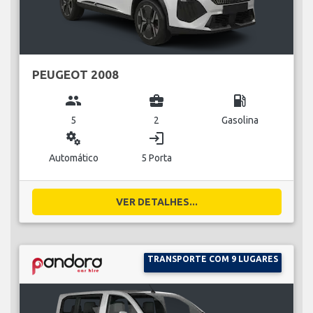
PEUGEOT 2008
group
business_center
local_gas_station
5
2
Gasolina
miscellaneous_services
login
Automático
5 Porta
VER DETALHES...
TRANSPORTE COM 9 LUGARES