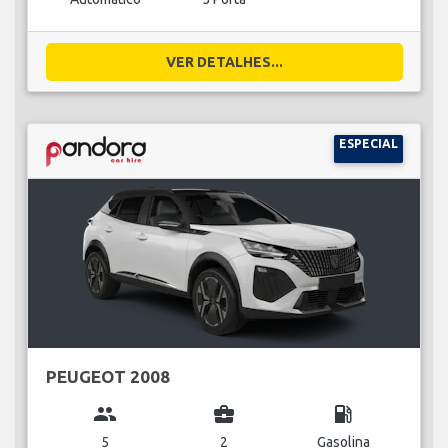
VER DETALHES...
ESPECIAL
PEUGEOT 2008
group
business_center
local_gas_station
5
2
Gasolina