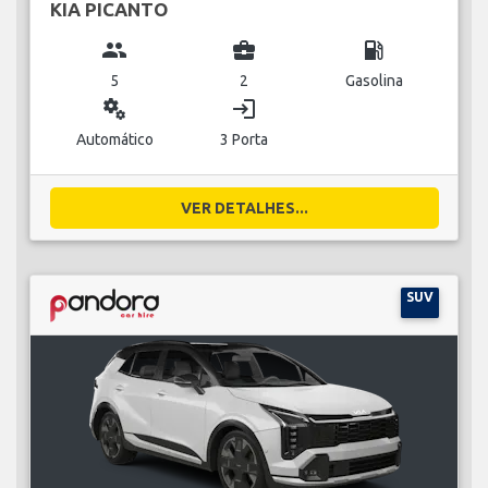
KIA PICANTO
group
business_center
local_gas_station
5
2
Gasolina
miscellaneous_services
login
Automático
3 Porta
VER DETALHES...
SUV