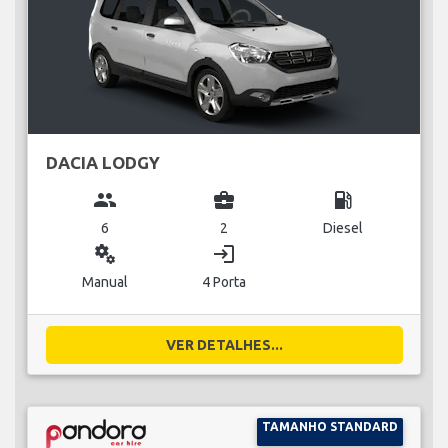
DACIA LODGY
group
business_center
local_gas_station
6
2
Diesel
miscellaneous_services
login
Manual
4 Porta
VER DETALHES...
TAMANHO STANDARD