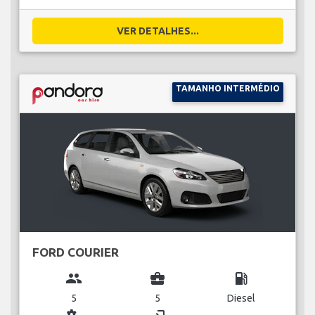
VER DETALHES...
TAMANHO INTERMÉDIO
FORD COURIER
group
business_center
local_gas_station
5
5
Diesel