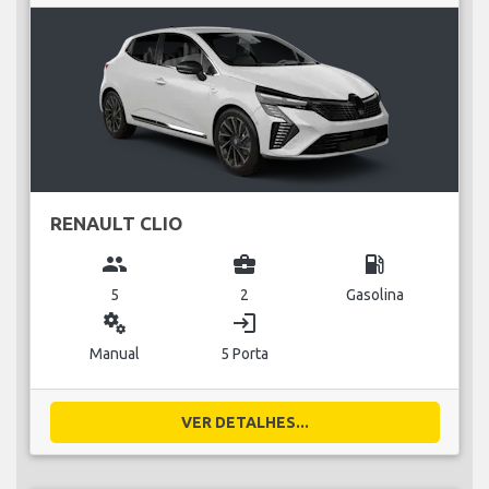
RENAULT CLIO
group
business_center
local_gas_station
5
2
Gasolina
miscellaneous_services
login
Manual
5 Porta
VER DETALHES...