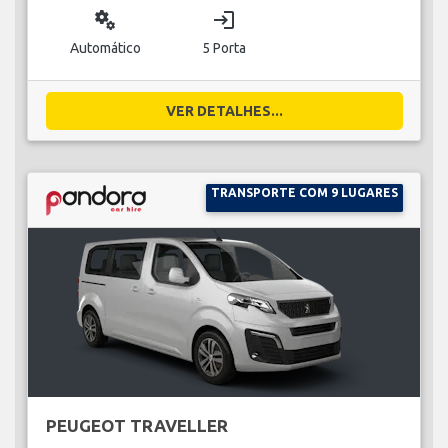
miscellaneous_services
login
Automático
5 Porta
VER DETALHES...
TRANSPORTE COM 9 LUGARES
PEUGEOT TRAVELLER