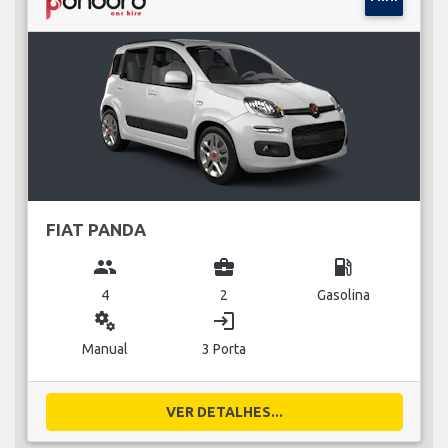
FIAT PANDA
group
business_center
local_gas_station
4
2
Gasolina
miscellaneous_services
login
Manual
3 Porta
VER DETALHES...