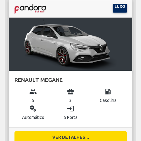
LUXO
RENAULT MEGANE
group
business_center
local_gas_station
5
3
Gasolina
miscellaneous_services
login
Automático
5 Porta
VER DETALHES...