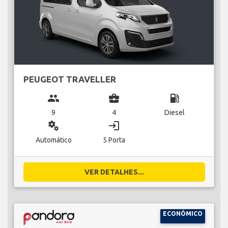
PEUGEOT TRAVELLER
group
business_center
local_gas_station
9
4
Diesel
miscellaneous_services
login
Automático
5 Porta
VER DETALHES...
ECONÓMICO