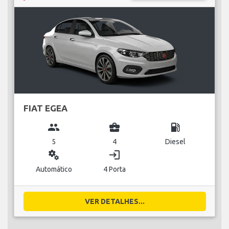
FIAT EGEA
group
business_center
local_gas_station
5
4
Diesel
miscellaneous_services
login
Automático
4 Porta
VER DETALHES...