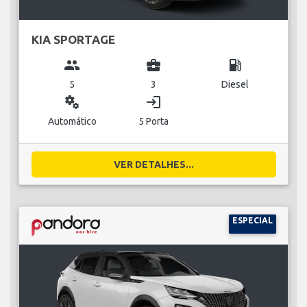
KIA SPORTAGE
group
business_center
local_gas_station
5
3
Diesel
miscellaneous_services
login
Automático
5 Porta
VER DETALHES...
ESPECIAL