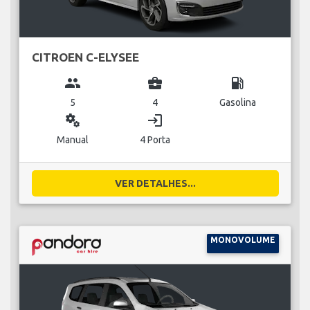
CITROEN C-ELYSEE
group
business_center
local_gas_station
5
4
Gasolina
miscellaneous_services
login
Manual
4 Porta
VER DETALHES...
MONOVOLUME