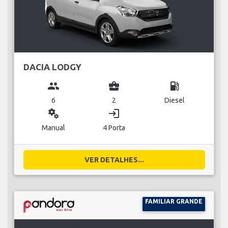
DACIA LODGY
group
business_center
local_gas_station
6
2
Diesel
miscellaneous_services
login
Manual
4 Porta
VER DETALHES...
FAMILIAR GRANDE