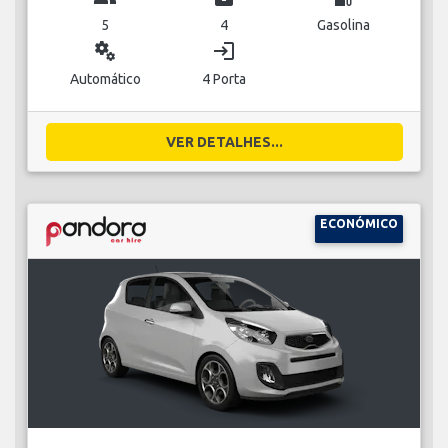
5
4
Gasolina
miscellaneous_services
login
Automático
4 Porta
VER DETALHES...
ECONÓMICO