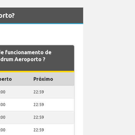
orto?
 de funcionamento de
drum Aeroporto ?
berto
Próximo
:00
22:59
:00
22:59
:00
22:59
:00
22:59