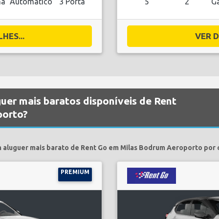
na
Automático
3 Porta
5
2
Ga
HES...
VER D
guer mais baratos disponíveis de Rent
porto?
 aluguer mais barato de Rent Go em Milas Bodrum Aeroporto por 
PREMIUM