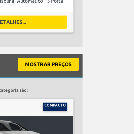
solina
Automático
5 Porta
ETALHES...
MOSTRAR PREÇOS
categoria são:
COMPACTO