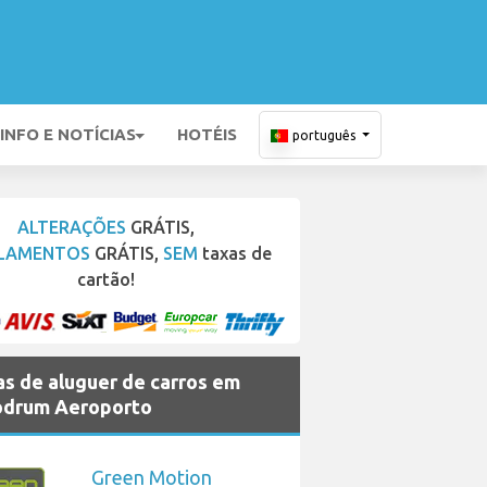
INFO E NOTÍCIAS
HOTÉIS
português
ALTERAÇÕES
GRÁTIS,
LAMENTOS
GRÁTIS,
SEM
taxas de
cartão!
s de aluguer de carros em
odrum Aeroporto
Green Motion