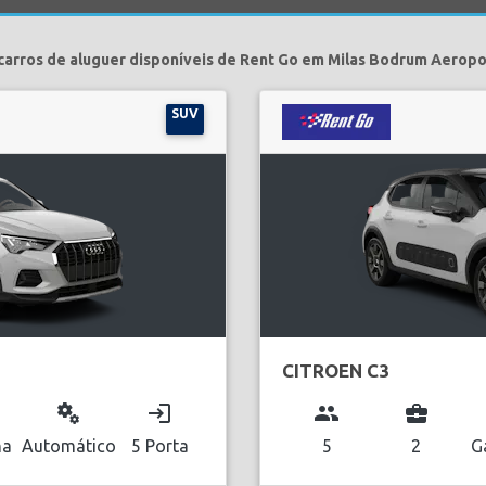
carros de aluguer disponíveis de Rent Go em Milas Bodrum Aeropo
SUV
CITROEN C3
miscellaneous_services
login
group
business_center
na
Automático
5 Porta
5
2
G