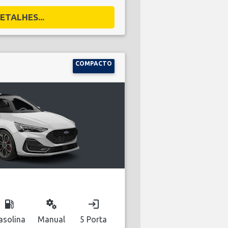
ETALHES...
COMPACTO
local_gas_station
miscellaneous_services
login
asolina
Manual
5 Porta