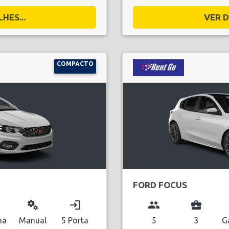
HES...
VER D
COMPACTO
FORD FOCUS
miscellaneous_services
login
group
business_center
na
Manual
5 Porta
5
3
G