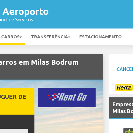
 Aeroporto
orto e Serviços
E CARROS
TRANSFERÊNCIA
ESTACIONAMENTO
arros em Milas Bodrum
CANCE
UGUER DE
Empresa
Milas B