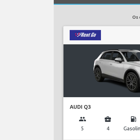
Os 
AUDI Q3
group
business_center
local_gas_station
5
4
Gasoli