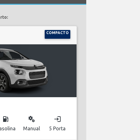
rto:
COMPACTO
local_gas_station
miscellaneous_services
login
asolina
Manual
5 Porta