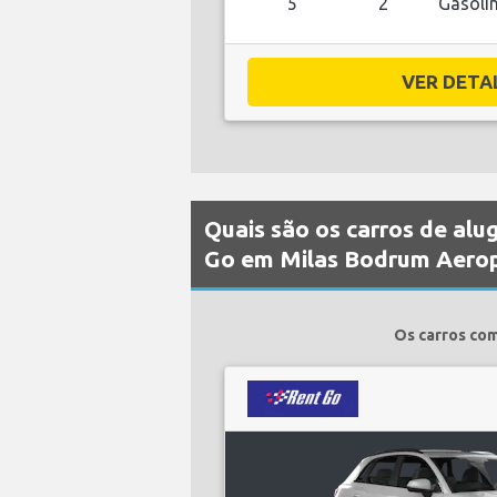
5
2
Gasoli
VER DETAL
Quais são os carros de alu
Go em Milas Bodrum Aero
Os carros com