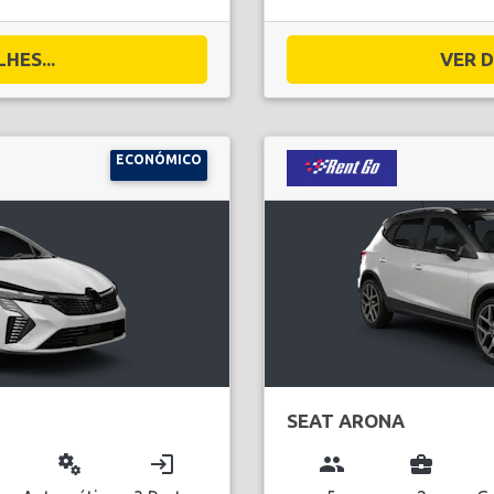
HES...
VER D
ECONÓMICO
SEAT ARONA
miscellaneous_services
login
group
business_center