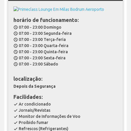
horário de funcionamento:
07:00 - 23:00 Domingo
schedule
07:00 - 23:00 Segunda-feira
schedule
07:00 - 23:00 Terça-feria
schedule
07:00 - 23:00 Quarta-feira
schedule
07:00 - 23:00 Quinta-feira
schedule
07:00 - 23:00 Sexta-feira
schedule
07:00 - 23:00 Sábado
schedule
localização:
Depois da Segurança
Facilidades:
Ar condicionado
check
Jornais/Revistas
check
Monitor de Informações de Voo
check
Proibido fumar
check
Refrescos (Refrigerantes)
check