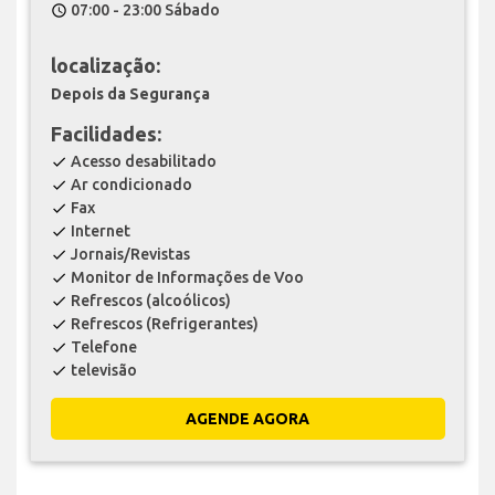
07:00 - 23:00 Sábado
schedule
localização:
Depois da Segurança
Facilidades:
Acesso desabilitado
check
Ar condicionado
check
Fax
check
Internet
check
Jornais/Revistas
check
Monitor de Informações de Voo
check
Refrescos (alcoólicos)
check
Refrescos (Refrigerantes)
check
Telefone
check
televisão
check
AGENDE AGORA