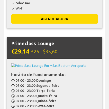
televisão
check
Wi-fi
check
AGENDE AGORA
Primeclass Lounge
€29,14
£25 | $33,60
horário de funcionamento:
07:00 - 23:00 Domingo
schedule
07:00 - 23:00 Segunda-feira
schedule
07:00 - 23:00 Terça-feria
schedule
07:00 - 23:00 Quarta-feira
schedule
07:00 - 23:00 Quinta-feira
schedule
07:00 - 23:00 Sexta-feira
schedule