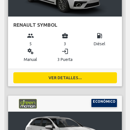
RENAULT SYMBOL
group
business_center
local_gas_station
5
3
Diésel
miscellaneous_services
login
Manual
3 Puerta
VER DETALLES...
ECONÓMICO