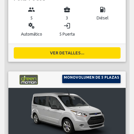
group
business_center
local_gas_station
5
3
Diésel
miscellaneous_services
login
Automático
5 Puerta
VER DETALLES...
MONOVOLUMEN DE 5 PLAZAS