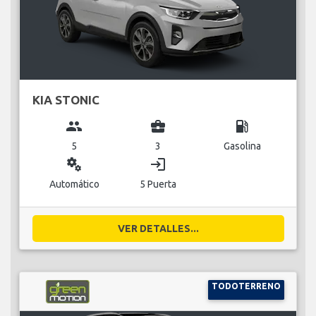
KIA STONIC
group
business_center
local_gas_station
5
3
Gasolina
miscellaneous_services
login
Automático
5 Puerta
VER DETALLES...
TODOTERRENO