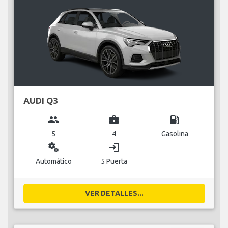
AUDI Q3
group
business_center
local_gas_station
5
4
Gasolina
miscellaneous_services
login
Automático
5 Puerta
VER DETALLES...