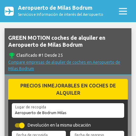
Aeropuerto de Milas Bodrum
Servicios e Información de interés del Aeropuerto
GREEN MOTION coches de alquiler en
Aeropuerto de Milas Bodrum
emoji_events
Clasificado #1 Desde 25
Compare empresas de alquiler de coches en Aeropuerto de
Milas Bodrum
PRECIOS INMEJORABLES EN COCHES DE
ALQUILER
Lugar de recogida
Devolución en la misma ubicación
Fecha de recogida
Fecha de regreso