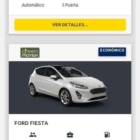
Automático
5 Puerta
VER DETALLES...
ECONÓMICO
FORD FIESTA
group
business_center
local_gas_station