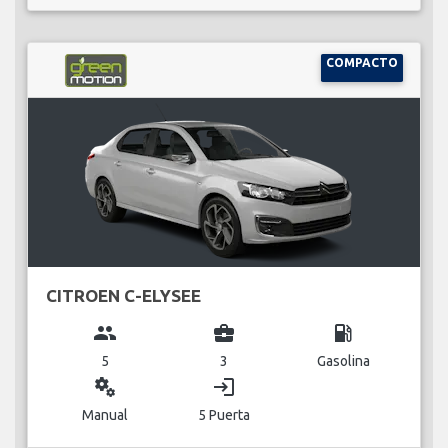
COMPACTO
CITROEN C-ELYSEE
group
business_center
local_gas_station
5
3
Gasolina
miscellaneous_services
login
Manual
5 Puerta