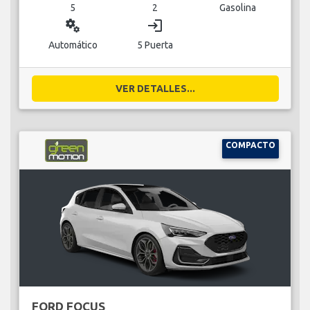
5
2
Gasolina
miscellaneous_services
login
Automático
5 Puerta
VER DETALLES...
COMPACTO
FORD FOCUS