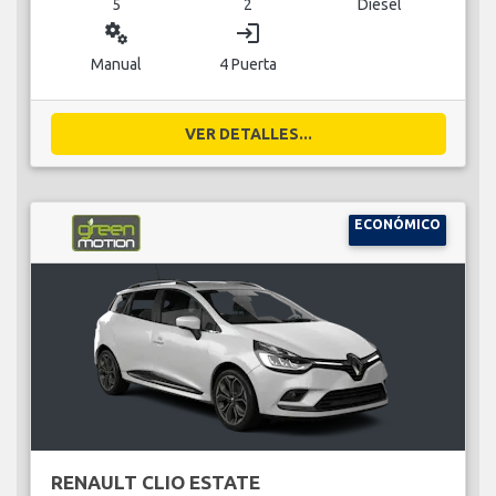
5
2
Diésel
miscellaneous_services
login
Manual
4 Puerta
VER DETALLES...
ECONÓMICO
RENAULT CLIO ESTATE