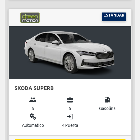
ESTÁNDAR
SKODA SUPERB
group
business_center
local_gas_station
5
5
Gasolina
miscellaneous_services
login
Automático
4 Puerta