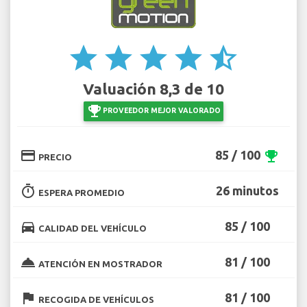
star
star
star
star
star_half
Valuación 8,3 de 10
emoji_events
PROVEEDOR MEJOR VALORADO
credit_card
85 / 100
emoji_events
PRECIO
timer
26 minutos
ESPERA PROMEDIO
directions_car
85 / 100
CALIDAD DEL VEHÍCULO
room_service
81 / 100
ATENCIÓN EN MOSTRADOR
flag
81 / 100
RECOGIDA DE VEHÍCULOS