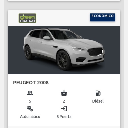
ECONÓMICO
PEUGEOT 2008
group
business_center
local_gas_station
5
2
Diésel
miscellaneous_services
login
Automático
5 Puerta