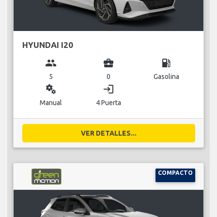
HYUNDAI I20
group
business_center
local_gas_station
5
0
Gasolina
miscellaneous_services
login
Manual
4 Puerta
VER DETALLES...
COMPACTO