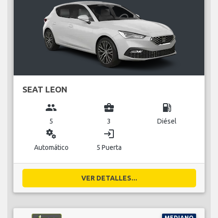
SEAT LEON
group
business_center
local_gas_station
5
3
Diésel
miscellaneous_services
login
Automático
5 Puerta
VER DETALLES...
MEDIANO