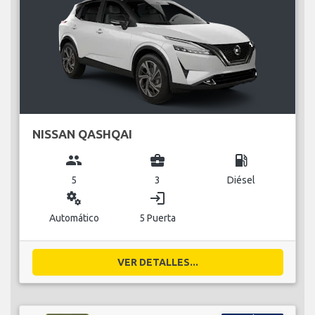
NISSAN QASHQAI
group
business_center
local_gas_station
5
3
Diésel
miscellaneous_services
login
Automático
5 Puerta
VER DETALLES...