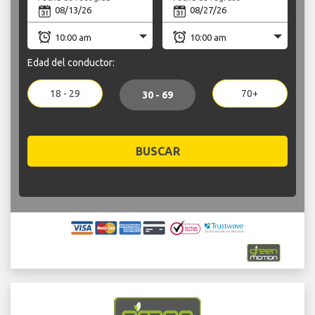
Edad del conductor:
18 - 29
70+
30 - 69
BUSCAR