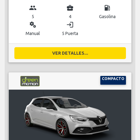
group
business_center
local_gas_station
5
4
Gasolina
miscellaneous_services
login
Manual
5 Puerta
VER DETALLES...
COMPACTO