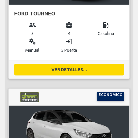
FORD TOURNEO
group
business_center
local_gas_station
5
4
Gasolina
miscellaneous_services
login
Manual
5 Puerta
VER DETALLES...
ECONÓMICO