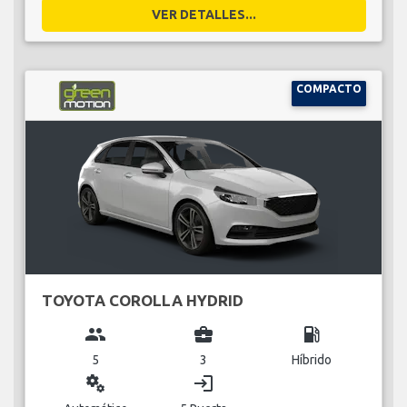
VER DETALLES...
COMPACTO
TOYOTA COROLLA HYDRID
group
business_center
local_gas_station
5
3
Híbrido
miscellaneous_services
login