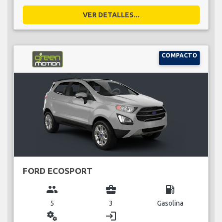
VER DETALLES...
COMPACTO
FORD ECOSPORT
group
business_center
local_gas_station
5
3
Gasolina
miscellaneous_services
login