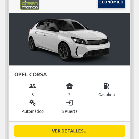
ECONÓMICO
OPEL CORSA
group
business_center
local_gas_station
5
2
Gasolina
miscellaneous_services
login
Automático
5 Puerta
VER DETALLES...