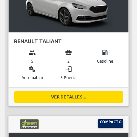
RENAULT TALIANT
group
business_center
local_gas_station
5
2
Gasolina
miscellaneous_services
login
Automático
3 Puerta
VER DETALLES...
COMPACTO