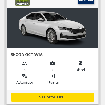
SKODA OCTAVIA
group
business_center
local_gas_station
5
4
Diésel
miscellaneous_services
login
Automático
4 Puerta
VER DETALLES...