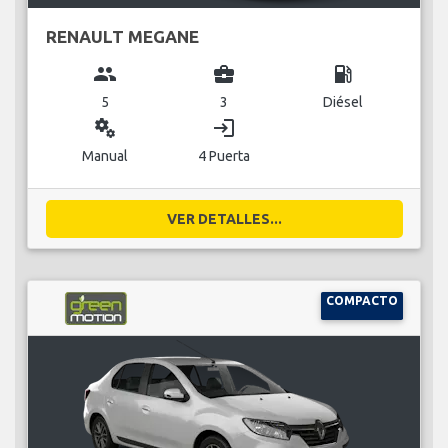
RENAULT MEGANE
group
business_center
local_gas_station
5
3
Diésel
miscellaneous_services
login
Manual
4 Puerta
VER DETALLES...
COMPACTO