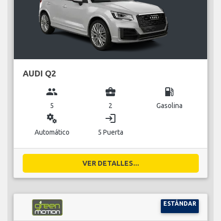
AUDI Q2
group
business_center
local_gas_station
5
2
Gasolina
miscellaneous_services
login
Automático
5 Puerta
VER DETALLES...
ESTÁNDAR