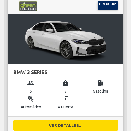
PREMIUM
BMW 3 SERIES
group
business_center
local_gas_station
5
5
Gasolina
miscellaneous_services
login
Automático
4 Puerta
VER DETALLES...