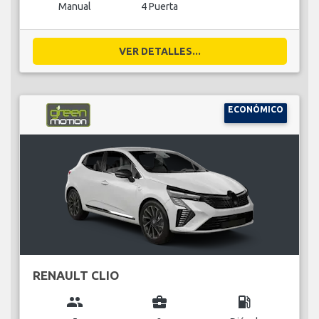
Manual
4 Puerta
VER DETALLES...
ECONÓMICO
RENAULT CLIO
group
business_center
local_gas_station