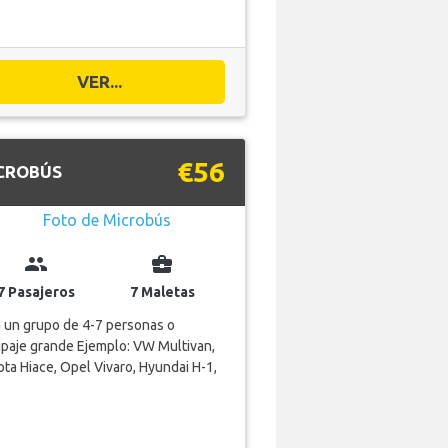
VER...
€56
CROBÚS
group
business_center
7 Pasajeros
7 Maletas
 un grupo de 4-7 personas o
paje grande Ejemplo: VW Multivan,
ta Hiace, Opel Vivaro, Hyundai H-1,