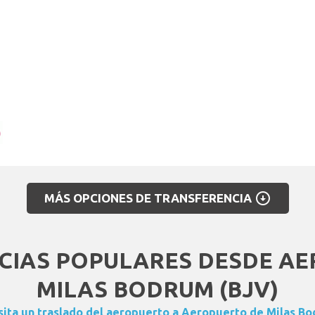
arrow_circle_down
MÁS OPCIONES DE TRANSFERENCIA
CIAS POPULARES DESDE AE
MILAS BODRUM (BJV)
ita un traslado del aeropuerto a Aeropuerto de Milas B