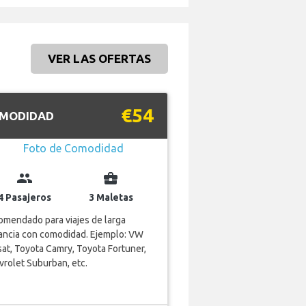
VER LAS OFERTAS
€54
MODIDAD
group
business_center
4 Pasajeros
3 Maletas
mendado para viajes de larga
ancia con comodidad. Ejemplo: VW
at, Toyota Camry, Toyota Fortuner,
rolet Suburban, etc.