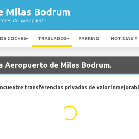
e Milas Bodrum
nterés del Aeropuerto
 DE COCHES
TRASLADOS
PARKING
NOTICIAS Y
ia Aeropuerto de Milas Bodrum.
ncuentre transferencias privadas de valor inmejorab
...