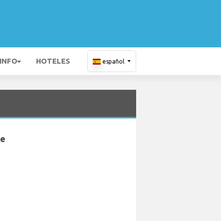
 INFO
HOTELES
español
le