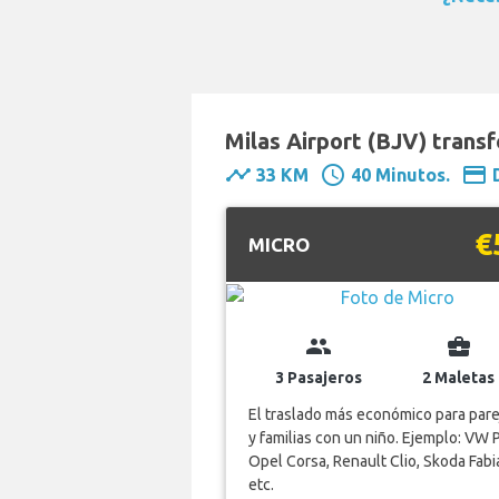
Milas Airport (BJV) trans
timeline
schedule
payment
33 KM
40 Minutos.
€
MICRO
group
business_center
3 Pasajeros
2 Maletas
El traslado más económico para pare
y familias con un niño. Ejemplo: VW 
Opel Corsa, Renault Clio, Skoda Fabi
etc.