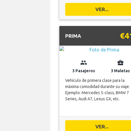
VER...
€4
PRIMA
group
business_center
3 Pasajeros
3 Maletas
Vehículo de primera clase para la
máxima comodidad durante su viaje.
Ejemplo: Mercedes S-class, BMW 7
Series, Audi A7, Lexus GX, etc.
VER...