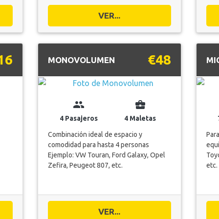
VER...
16
€48
MONOVOLUMEN
MI
group
business_center
4 Pasajeros
4 Maletas
Combinación ideal de espacio y
Para
comodidad para hasta 4 personas
equi
Ejemplo: VW Touran, Ford Galaxy, Opel
Toyo
Zefira, Peugeot 807, etc.
etc.
VER...