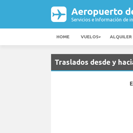
Aeropuerto d
Servicios e Información de i
HOME
VUELOS
ALQUILER
Traslados desde y hac
E