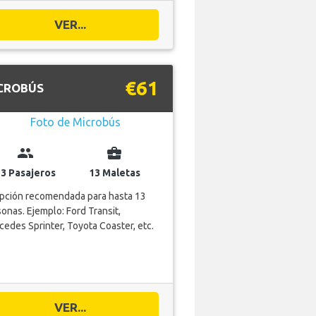
VER...
€61
CROBÚS
group
business_center
13 Pasajeros
13 Maletas
opción recomendada para hasta 13
onas. Ejemplo: Ford Transit,
edes Sprinter, Toyota Coaster, etc.
VER...