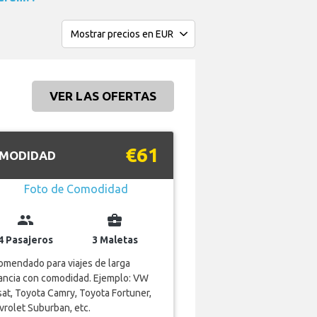
VER LAS OFERTAS
€61
MODIDAD
group
business_center
4 Pasajeros
3 Maletas
mendado para viajes de larga
ancia con comodidad. Ejemplo: VW
at, Toyota Camry, Toyota Fortuner,
rolet Suburban, etc.