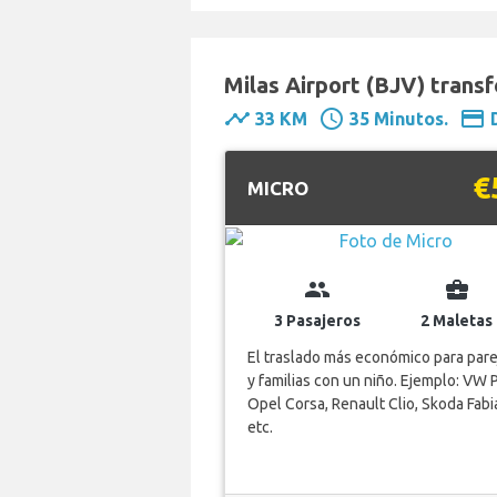
Milas Airport (BJV) trans
timeline
schedule
payment
33 KM
35 Minutos.
€
MICRO
group
business_center
3 Pasajeros
2 Maletas
El traslado más económico para pare
y familias con un niño. Ejemplo: VW 
Opel Corsa, Renault Clio, Skoda Fabi
etc.