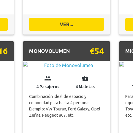
VER...
16
€54
MONOVOLUMEN
MI
group
business_center
4 Pasajeros
4 Maletas
Combinación ideal de espacio y
Para
comodidad para hasta 4 personas
equi
Ejemplo: VW Touran, Ford Galaxy, Opel
Toyo
Zefira, Peugeot 807, etc.
etc.