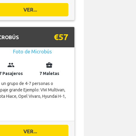
VER...
€57
CROBÚS
group
business_center
7 Pasajeros
7 Maletas
 un grupo de 4-7 personas o
paje grande Ejemplo: VW Multivan,
ta Hiace, Opel Vivaro, Hyundai H-1,
VER...