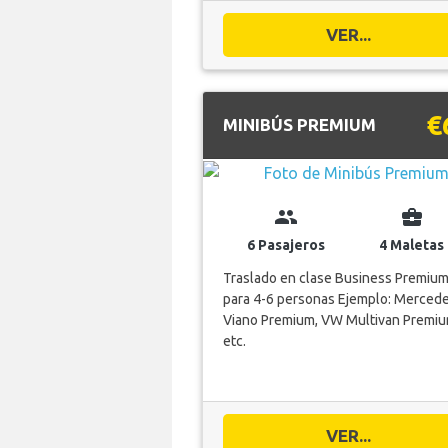
VER...
€
MINIBÚS PREMIUM
group
business_center
6 Pasajeros
4 Maletas
Traslado en clase Business Premiu
para 4-6 personas Ejemplo: Merced
Viano Premium, VW Multivan Premiu
etc.
VER...