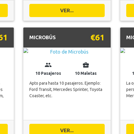
VER...
61
€61
MICROBÚS
MI
group
business_center
10 Pasajeros
10 Maletas
m
Apto para hasta 10 pasajeros. Ejemplo:
La 
es
Ford Transit, Mercedes Sprinter, Toyota
pers
m,
Coaster, etc.
Merc
VER...