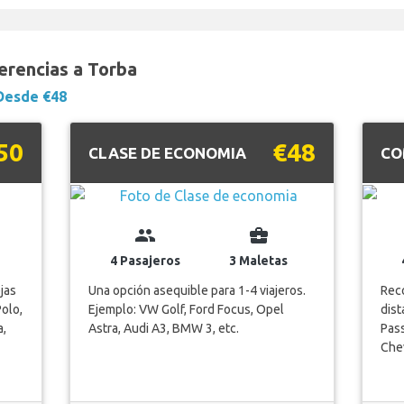
ferencias a Torba
Desde €48
50
€48
CLASE DE ECONOMIA
CO
group
business_center
4 Pasajeros
3 Maletas
jas
Una opción asequible para 1-4 viajeros.
Reco
Polo,
Ejemplo: VW Golf, Ford Focus, Opel
dist
a,
Astra, Audi A3, BMW 3, etc.
Pass
Chev