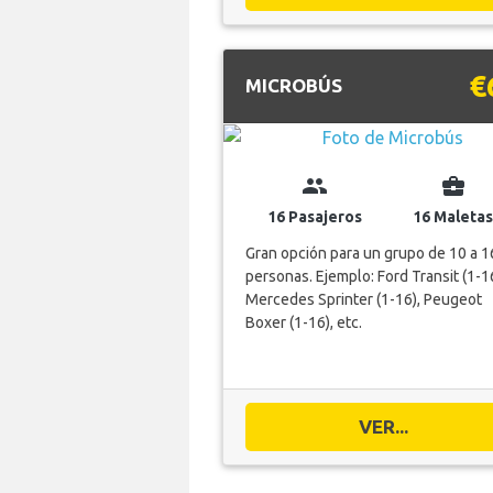
€
MICROBÚS
group
business_center
16 Pasajeros
16 Maletas
Gran opción para un grupo de 10 a 1
personas. Ejemplo: Ford Transit (1-16
Mercedes Sprinter (1-16), Peugeot
Boxer (1-16), etc.
VER...