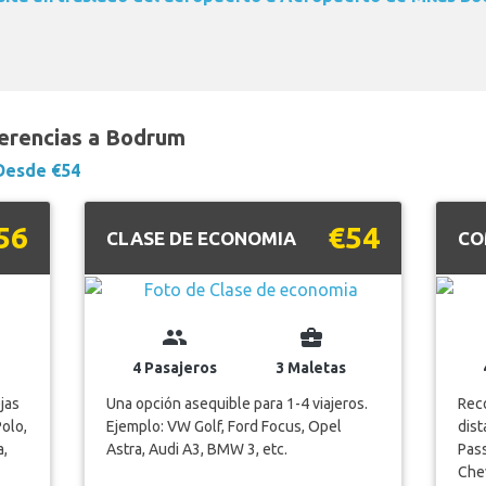
ferencias a Bodrum
Desde €54
56
€54
CLASE DE ECONOMIA
CO
group
business_center
4 Pasajeros
3 Maletas
jas
Una opción asequible para 1-4 viajeros.
Reco
Polo,
Ejemplo: VW Golf, Ford Focus, Opel
dist
a,
Astra, Audi A3, BMW 3, etc.
Pass
Chev