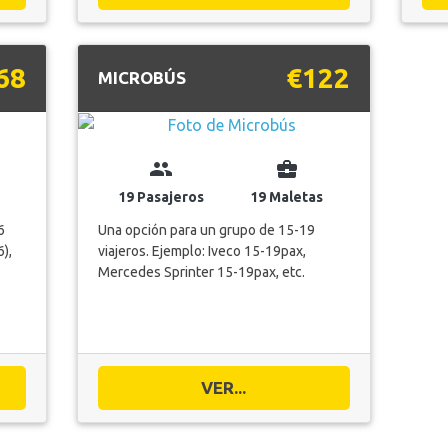
68
€122
MICROBÚS
group
business_center
19 Pasajeros
19 Maletas
6
Una opción para un grupo de 15-19
),
viajeros. Ejemplo: Iveco 15-19pax,
Mercedes Sprinter 15-19pax, etc.
VER...