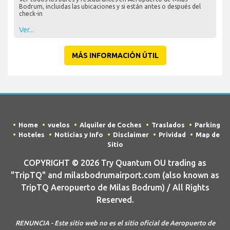
Bodrum, incluidas las ubicaciones y si están antes o después del
check-in
Ver...
MÁS INFORMACIÓN ÚTIL
Home
vuelos
Alquiler de Coches
Traslados
Parking
Hoteles
Noticias y Info
Disclaimer
Prividad
Map de
Sitio
COPYRIGHT © 2026 Try Quantum OU trading as
"TripTQ" and milasbodrumairport.com (also known as
TripTQ Aeropuerto de Milas Bodrum) / All Rights
Reserved.
RENUNCIA - Este sitio web no es el sitio oficial de Aeropuerto de