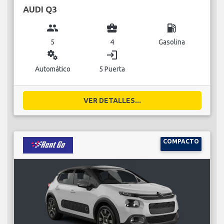
AUDI Q3
group
business_center
local_gas_station
5
4
Gasolina
miscellaneous_services
login
Automático
5 Puerta
VER DETALLES...
COMPACTO