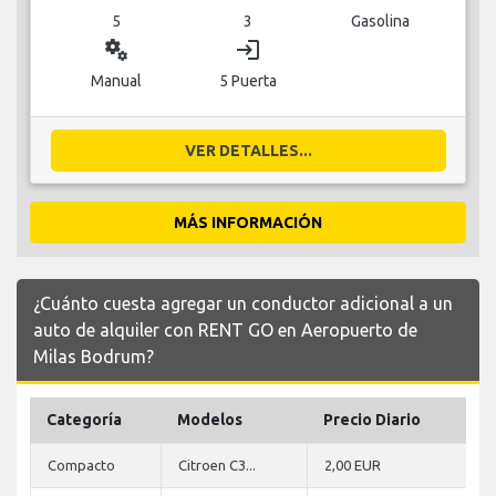
5
3
Gasolina
miscellaneous_services
login
Manual
5 Puerta
VER DETALLES...
MÁS INFORMACIÓN
¿Cuánto cuesta agregar un conductor adicional a un
auto de alquiler con RENT GO en Aeropuerto de
Milas Bodrum?
Categoría
Modelos
Precio Diario
Compacto
Citroen C3...
2,00 EUR