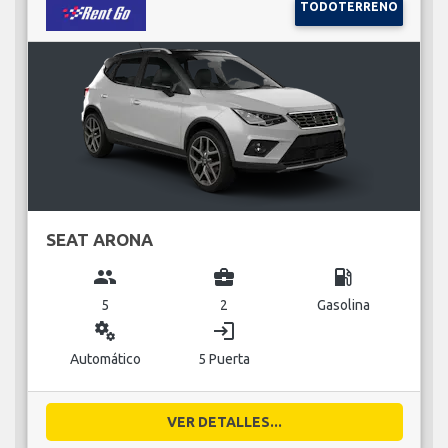
TODOTERRENO
SEAT ARONA
group
business_center
local_gas_station
5
2
Gasolina
miscellaneous_services
login
Automático
5 Puerta
VER DETALLES...