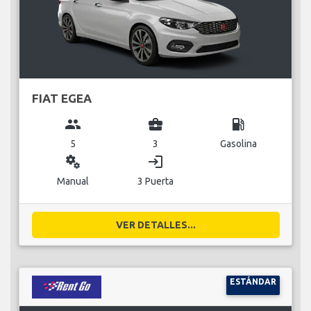
FIAT EGEA
group
business_center
local_gas_station
5
3
Gasolina
miscellaneous_services
login
Manual
3 Puerta
VER DETALLES...
ESTÁNDAR