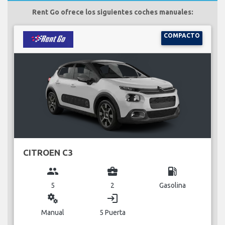
Rent Go ofrece los siguientes coches manuales:
COMPACTO
CITROEN C3
group
business_center
local_gas_station
5
2
Gasolina
miscellaneous_services
login
Manual
5 Puerta