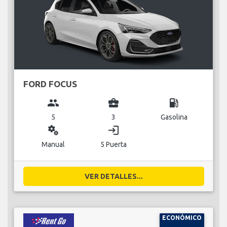
FORD FOCUS
group
business_center
local_gas_station
5
3
Gasolina
miscellaneous_services
login
Manual
5 Puerta
VER DETALLES...
ECONÓMICO