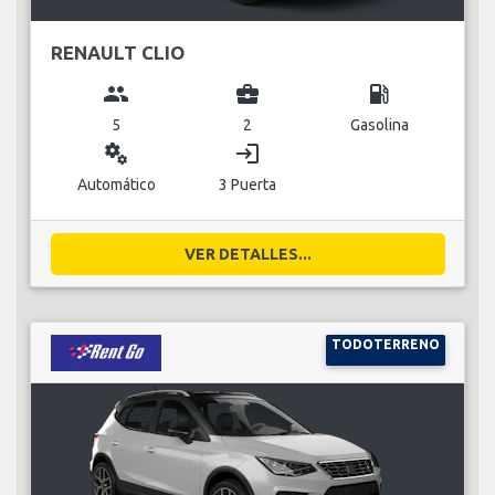
RENAULT CLIO
group
business_center
local_gas_station
5
2
Gasolina
miscellaneous_services
login
Automático
3 Puerta
VER DETALLES...
TODOTERRENO