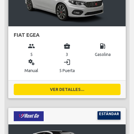
FIAT EGEA
group
business_center
local_gas_station
5
3
Gasolina
miscellaneous_services
login
Manual
5 Puerta
VER DETALLES...
ESTÁNDAR