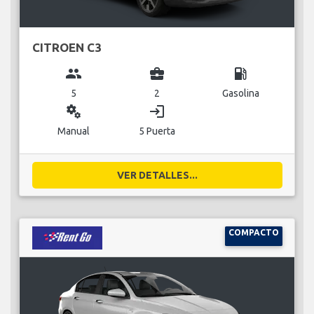
CITROEN C3
group
business_center
local_gas_station
5
2
Gasolina
miscellaneous_services
login
Manual
5 Puerta
VER DETALLES...
COMPACTO