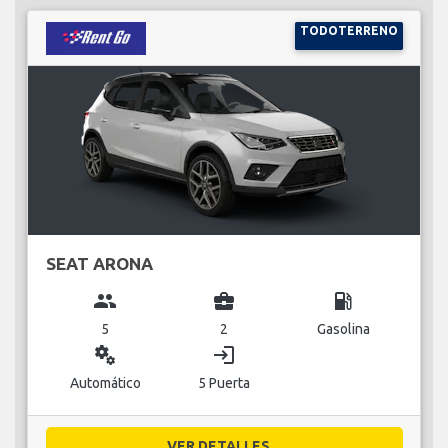
TODOTERRENO
SEAT ARONA
group
business_center
local_gas_station
5
2
Gasolina
miscellaneous_services
login
Automático
5 Puerta
VER DETALLES...