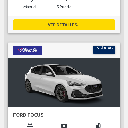
Manual
5 Puerta
VER DETALLES...
ESTÁNDAR
FORD FOCUS
group
business_center
local_gas_station