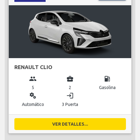
RENAULT CLIO
group
business_center
local_gas_station
5
2
Gasolina
miscellaneous_services
login
Automático
3 Puerta
VER DETALLES...