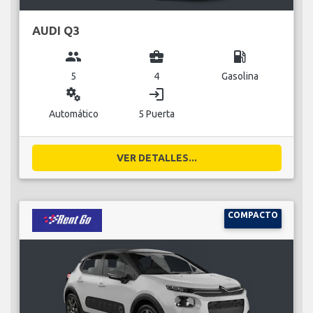
AUDI Q3
group
business_center
local_gas_station
5
4
Gasolina
miscellaneous_services
login
Automático
5 Puerta
VER DETALLES...
COMPACTO