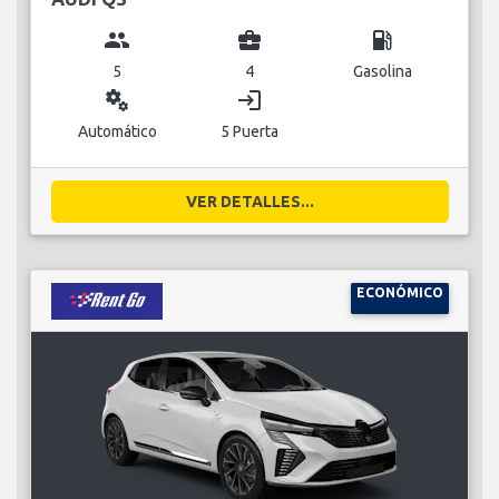
group
business_center
local_gas_station
5
4
Gasolina
miscellaneous_services
login
Automático
5 Puerta
VER DETALLES...
ECONÓMICO