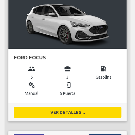
FORD FOCUS
group
business_center
local_gas_station
5
3
Gasolina
miscellaneous_services
login
Manual
5 Puerta
VER DETALLES...