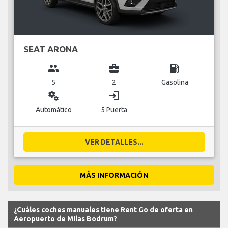
SEAT ARONA
group
business_center
local_gas_station
5
2
Gasolina
miscellaneous_services
login
Automático
5 Puerta
VER DETALLES...
MÁS INFORMACIÓN
¿Cuáles coches manuales tiene Rent Go de oferta en
Aeropuerto de Milas Bodrum?