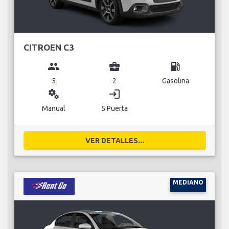
CITROEN C3
group
business_center
local_gas_station
5
2
Gasolina
miscellaneous_services
login
Manual
5 Puerta
VER DETALLES...
MEDIANO