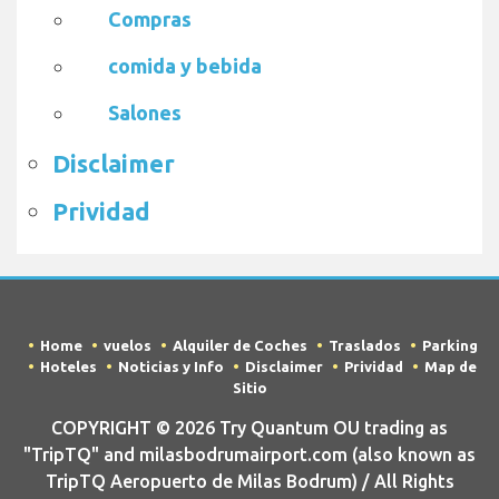
Compras
comida y bebida
Salones
Disclaimer
Prividad
Home
vuelos
Alquiler de Coches
Traslados
Parking
Hoteles
Noticias y Info
Disclaimer
Prividad
Map de
Sitio
COPYRIGHT © 2026 Try Quantum OU trading as
"TripTQ" and milasbodrumairport.com (also known as
TripTQ Aeropuerto de Milas Bodrum) / All Rights