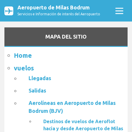
Aeropuerto de Milas Bodrum
Servicios e Información de interés del Aeropuerto
MAPA DEL SITIO
Home
vuelos
Llegadas
Salidas
Aerolíneas en Aeropuerto de Milas
Bodrum (BJV)
Destinos de vuelos de Aeroflot
hacia y desde Aeropuerto de Milas