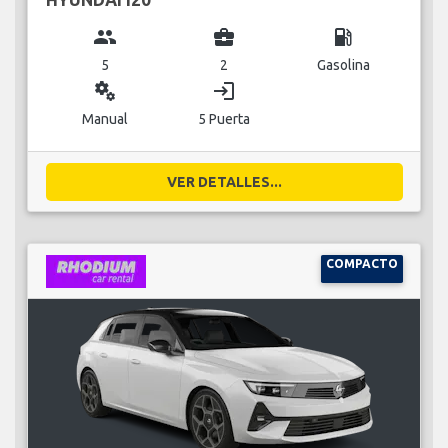
group
business_center
local_gas_station
5
2
Gasolina
miscellaneous_services
login
Manual
5 Puerta
VER DETALLES...
COMPACTO