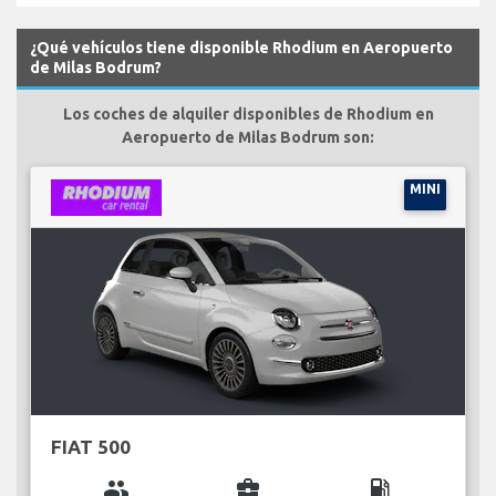
¿Qué vehículos tiene disponible Rhodium en Aeropuerto
de Milas Bodrum?
Los coches de alquiler disponibles de Rhodium en
Aeropuerto de Milas Bodrum son:
MINI
FIAT 500
group
business_center
local_gas_station