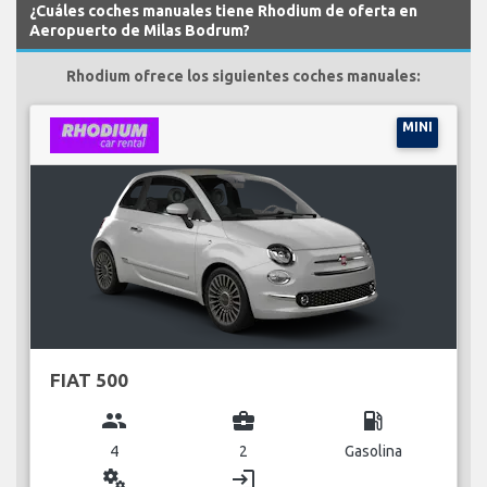
¿Cuáles coches manuales tiene Rhodium de oferta en
Aeropuerto de Milas Bodrum?
Rhodium ofrece los siguientes coches manuales:
MINI
FIAT 500
group
business_center
local_gas_station
4
2
Gasolina
miscellaneous_services
login