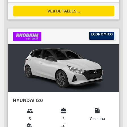
VER DETALLES...
ECONÓMICO
HYUNDAI I20
group
business_center
local_gas_station
5
2
Gasolina
miscellaneous_services
login