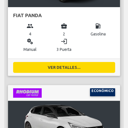
FIAT PANDA
group
business_center
local_gas_station
4
2
Gasolina
miscellaneous_services
login
Manual
3 Puerta
VER DETALLES...
ECONÓMICO