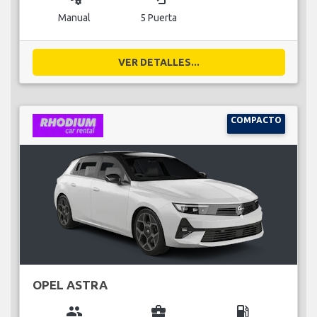
Manual
5 Puerta
VER DETALLES...
COMPACTO
OPEL ASTRA
group
business_center
local_gas_station