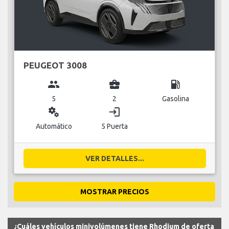
PEUGEOT 3008
group
business_center
local_gas_station
5
2
Gasolina
miscellaneous_services
login
Automático
5 Puerta
VER DETALLES...
MOSTRAR PRECIOS
¿Cuáles vehículos minivolúmenes tiene Rhodium de oferta