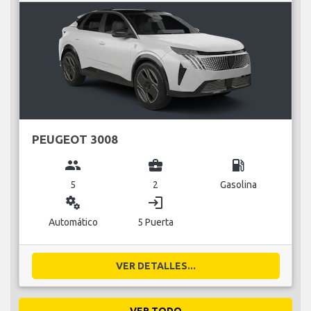
PEUGEOT 3008
group
business_center
local_gas_station
5
2
Gasolina
miscellaneous_services
login
Automático
5 Puerta
VER DETALLES...
VER TODO