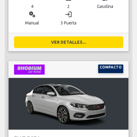
4
2
Gasolina
miscellaneous_services
login
Manual
3 Puerta
VER DETALLES...
COMPACTO