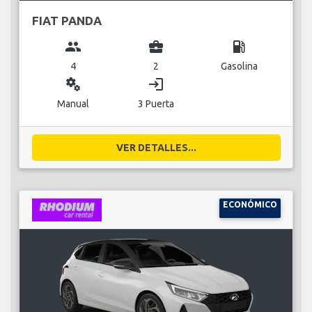
FIAT PANDA
group
business_center
local_gas_station
4
2
Gasolina
miscellaneous_services
login
Manual
3 Puerta
VER DETALLES...
ECONÓMICO