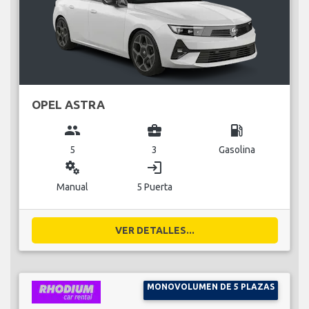
OPEL ASTRA
group
business_center
local_gas_station
5
3
Gasolina
miscellaneous_services
login
Manual
5 Puerta
VER DETALLES...
MONOVOLUMEN DE 5 PLAZAS