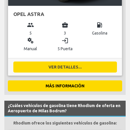
OPEL ASTRA
group
business_center
local_gas_station
5
3
Gasolina
miscellaneous_services
login
Manual
5 Puerta
VER DETALLES...
MÁS INFORMACIÓN
¿Cuáles vehículos de gasolina tiene Rhodium de oferta en
Aeropuerto de Milas Bodrum?
Rhodium ofrece los siguientes vehículos de gasolina: