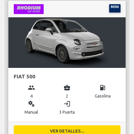
MINI
FIAT 500
group
business_center
local_gas_station
4
2
Gasolina
miscellaneous_services
login
Manual
3 Puerta
VER DETALLES...