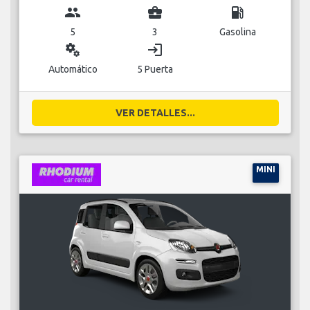
group
business_center
local_gas_station
5
3
Gasolina
miscellaneous_services
login
Automático
5 Puerta
VER DETALLES...
MINI