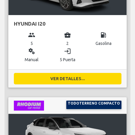
HYUNDAI I20
group
business_center
local_gas_station
5
2
Gasolina
miscellaneous_services
login
Manual
5 Puerta
VER DETALLES...
TODOTERRENO COMPACTO