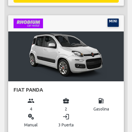
MINI
FIAT PANDA
group
business_center
local_gas_station
4
2
Gasolina
miscellaneous_services
login
Manual
3 Puerta