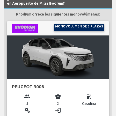
en Aeropuerto de Milas Bodrum?
Rhodium ofrece los siguientes monovolúmenes:
MONOVOLUMEN DE 5 PLAZAS
PEUGEOT 3008
group
business_center
local_gas_station
5
2
Gasolina
miscellaneous_services
login