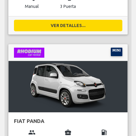
Manual
3 Puerta
VER DETALLES...
MINI
FIAT PANDA
group
business_center
local_gas_station