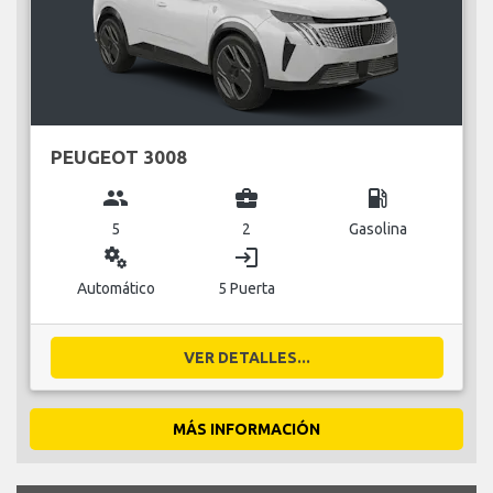
PEUGEOT 3008
group
business_center
local_gas_station
5
2
Gasolina
miscellaneous_services
login
Automático
5 Puerta
VER DETALLES...
MÁS INFORMACIÓN