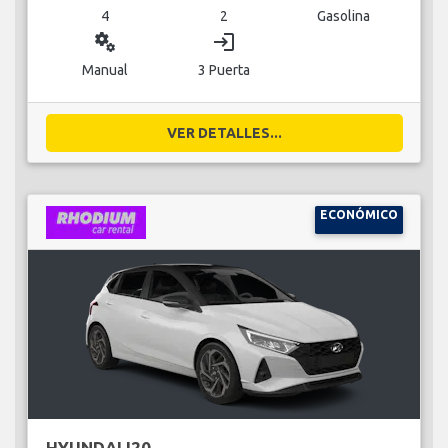
4
2
Gasolina
miscellaneous_services
login
Manual
3 Puerta
VER DETALLES...
ECONÓMICO
HYUNDAI I20