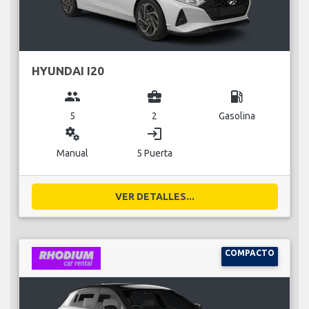
HYUNDAI I20
group
business_center
local_gas_station
5
2
Gasolina
miscellaneous_services
login
Manual
5 Puerta
VER DETALLES...
COMPACTO