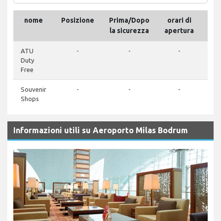
nome
Posizione
Prima/Dopo
orari di
Tel
la sicurezza
apertura
ATU
-
-
-
Duty
Free
Souvenir
-
-
-
Shops
Informazioni utili su Aeroporto Milas Bodrum