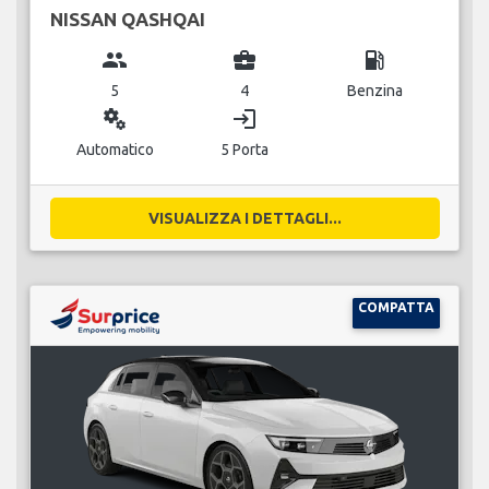
NISSAN QASHQAI
group
business_center
local_gas_station
5
4
Benzina
miscellaneous_services
login
Automatico
5 Porta
VISUALIZZA I DETTAGLI...
COMPATTA