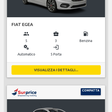
FIAT EGEA
group
business_center
local_gas_station
5
3
Benzina
miscellaneous_services
login
Automatico
5 Porta
VISUALIZZA I DETTAGLI...
COMPATTA