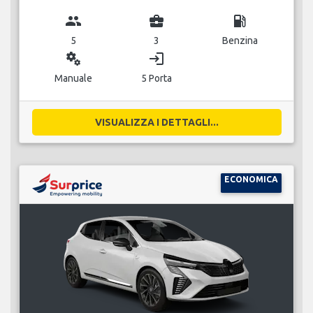
group
business_center
local_gas_station
5
3
Benzina
miscellaneous_services
login
Manuale
5 Porta
VISUALIZZA I DETTAGLI...
ECONOMICA