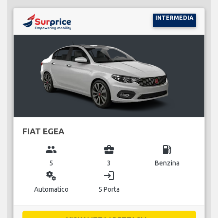
INTERMEDIA
FIAT EGEA
group
business_center
local_gas_station
5
3
Benzina
miscellaneous_services
login
Automatico
5 Porta