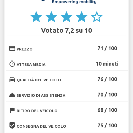
star
star
star
star
star_border
Votato 7,2 su 10
credit_card
71 / 100
PREZZO
timer
10 minuti
ATTESA MEDIA
directions_car
76 / 100
QUALITÀ DEL VEICOLO
room_service
70 / 100
SERVIZIO DI ASSISTENZA
flag
68 / 100
RITIRO DEL VEICOLO
beenhere
75 / 100
CONSEGNA DEL VEICOLO