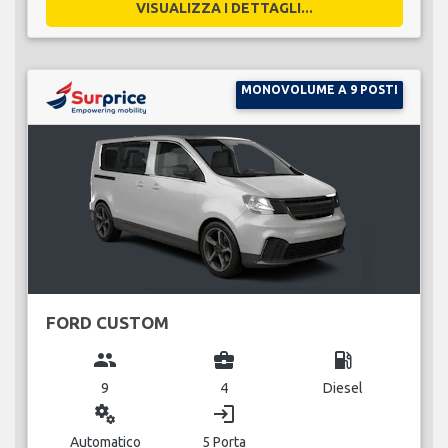
VISUALIZZA I DETTAGLI...
MONOVOLUME A 9 POSTI
FORD CUSTOM
group
business_center
local_gas_station
9
4
Diesel
miscellaneous_services
login
Automatico
5 Porta