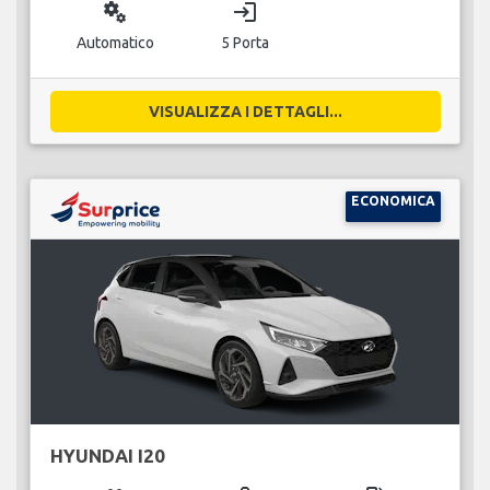
miscellaneous_services
login
Automatico
5 Porta
VISUALIZZA I DETTAGLI...
ECONOMICA
HYUNDAI I20