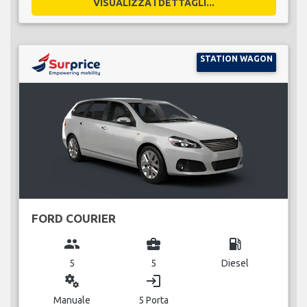
VISUALIZZA I DETTAGLI...
STATION WAGON
FORD COURIER
group
business_center
local_gas_station
5
5
Diesel
miscellaneous_services
login
Manuale
5 Porta