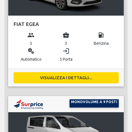
FIAT EGEA
group
business_center
local_gas_station
5
3
Benzina
miscellaneous_services
login
Automatico
5 Porta
VISUALIZZA I DETTAGLI...
MONOVOLUME A 9 POSTI