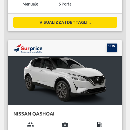
Manuale
5 Porta
VISUALIZZA I DETTAGLI...
SUV
NISSAN QASHQAI
group
business_center
local_gas_station