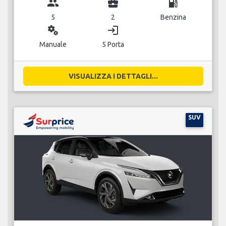
group
business_center
local_gas_station
5
2
Benzina
miscellaneous_services
login
Manuale
5 Porta
VISUALIZZA I DETTAGLI...
SUV