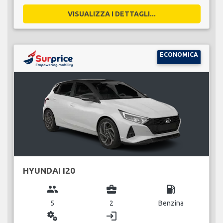
VISUALIZZA I DETTAGLI...
ECONOMICA
HYUNDAI I20
group
business_center
local_gas_station
5
2
Benzina
miscellaneous_services
login