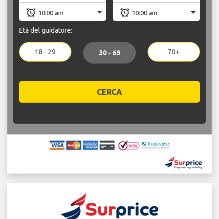
Età del guidatore:
18 - 29
70+
30 - 69
CERCA