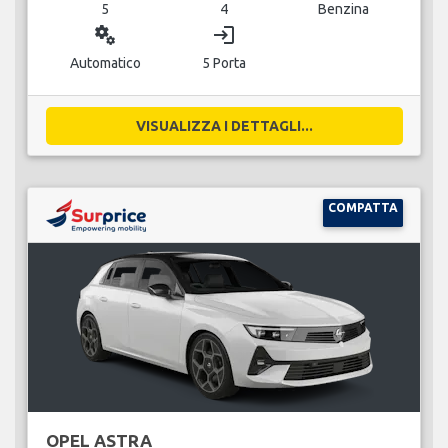
5
4
Benzina
miscellaneous_services
login
Automatico
5 Porta
VISUALIZZA I DETTAGLI...
COMPATTA
OPEL ASTRA