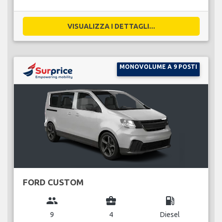
VISUALIZZA I DETTAGLI...
MONOVOLUME A 9 POSTI
FORD CUSTOM
group
business_center
local_gas_station
9
4
Diesel