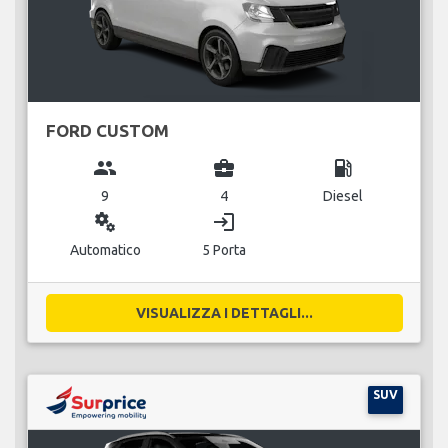
FORD CUSTOM
group
business_center
local_gas_station
9
4
Diesel
miscellaneous_services
login
Automatico
5 Porta
VISUALIZZA I DETTAGLI...
SUV