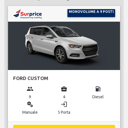
MONOVOLUME A 9 POSTI
FORD CUSTOM
group
business_center
local_gas_station
9
4
Diesel
miscellaneous_services
login
Manuale
5 Porta