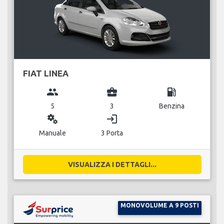
FIAT LINEA
group
business_center
local_gas_station
5
3
Benzina
miscellaneous_services
login
Manuale
3 Porta
VISUALIZZA I DETTAGLI...
MONOVOLUME A 9 POSTI