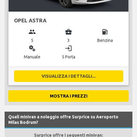
OPEL ASTRA
group
business_center
local_gas_station
5
3
Benzina
miscellaneous_services
login
Manuale
5 Porta
VISUALIZZA I DETTAGLI...
MOSTRA I PREZZI
Quali minivan a noleggio offre Surprice su Aeroporto
Milas Bodrum?
Surprice offre i seguenti minivan: