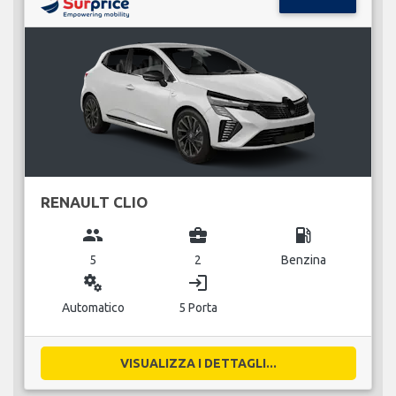
RENAULT CLIO
group
business_center
local_gas_station
5
2
Benzina
miscellaneous_services
login
Automatico
5 Porta
VISUALIZZA I DETTAGLI...