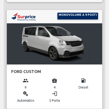
MONOVOLUME A 9 POSTI
FORD CUSTOM
group
business_center
local_gas_station
9
4
Diesel
miscellaneous_services
login
Automatico
5 Porta