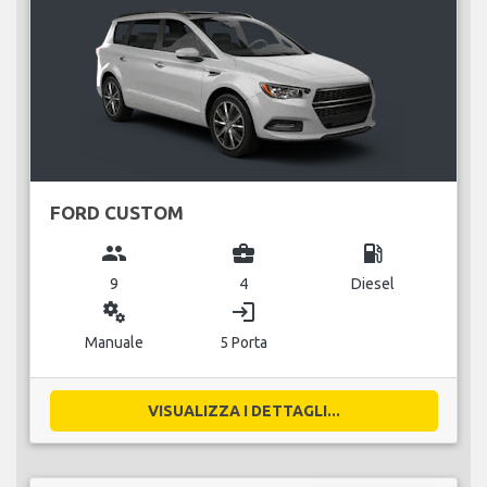
FORD CUSTOM
group
business_center
local_gas_station
9
4
Diesel
miscellaneous_services
login
Manuale
5 Porta
VISUALIZZA I DETTAGLI...