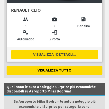
RENAULT CLIO
group
business_center
local_gas_station
5
2
Benzina
miscellaneous_services
login
Automatico
5 Porta
VISUALIZZA I DETTAGLI...
VISUALIZZA TUTTO
Quali sono le auto a noleggio Surprice più economiche
disponibili su Aeroporto Milas Bodrum?
Su Aeroporto Milas Bodrum le auto a noleggio più
economiche di Surprice per categoria sono: