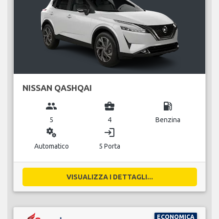
NISSAN QASHQAI
group
business_center
local_gas_station
5
4
Benzina
miscellaneous_services
login
Automatico
5 Porta
VISUALIZZA I DETTAGLI...
ECONOMICA