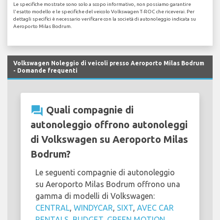
Le specifiche mostrate sono solo a scopo informativo, non possiamo garantire
l'esatto modello e le specifiche del veicolo Volkswagen T-ROC che riceverai. Per
dettagli specifici è necessario verificare con la società di autonoleggio indicata su
Aeroporto Milas Bodrum.
Volkswagen Noleggio di veicoli presso Aeroporto Milas Bodrum
- Domande frequenti
question_answer
Quali compagnie di
autonoleggio offrono autonoleggi
di Volkswagen su Aeroporto Milas
Bodrum?
Le seguenti compagnie di autonoleggio
su Aeroporto Milas Bodrum offrono una
gamma di modelli di Volkswagen:
CENTRAL
,
WINDYCAR
,
SIXT
,
AVEC CAR
RENTALS
,
BUDGET
,
GREEN MOTION
,