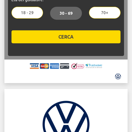
18 - 29
70+
30 - 69
CERCA