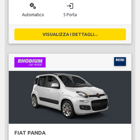
miscellaneous_services
login
Automatico
5 Porta
VISUALIZZA I DETTAGLI...
MINI
FIAT PANDA