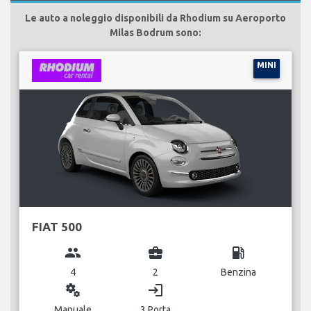
Le auto a noleggio disponibili da Rhodium su Aeroporto
Milas Bodrum sono:
MINI
FIAT 500
group
business_center
local_gas_station
4
2
Benzina
miscellaneous_services
login
Manuale
3 Porta