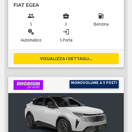
FIAT EGEA
group
business_center
local_gas_station
5
3
Benzina
miscellaneous_services
login
Automatico
5 Porta
VISUALIZZA I DETTAGLI...
MONOVOLUME A 5 POSTI