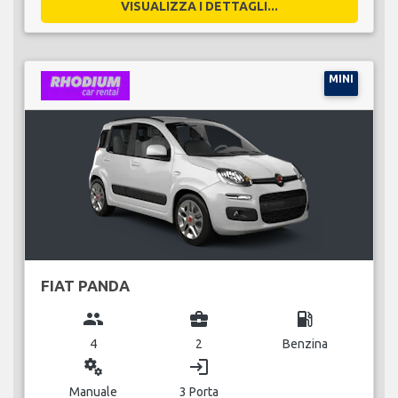
VISUALIZZA I DETTAGLI...
MINI
FIAT PANDA
group
business_center
local_gas_station
4
2
Benzina
miscellaneous_services
login
Manuale
3 Porta