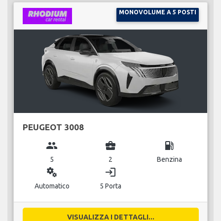
MONOVOLUME A 5 POSTI
PEUGEOT 3008
group
business_center
local_gas_station
5
2
Benzina
miscellaneous_services
login
Automatico
5 Porta
VISUALIZZA I DETTAGLI...