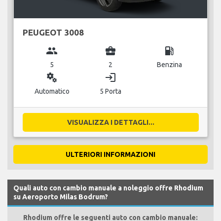
PEUGEOT 3008
group
business_center
local_gas_station
5
2
Benzina
miscellaneous_services
login
Automatico
5 Porta
VISUALIZZA I DETTAGLI...
ULTERIORI INFORMAZIONI
Quali auto con cambio manuale a noleggio offre Rhodium
su Aeroporto Milas Bodrum?
Rhodium offre le seguenti auto con cambio manuale: