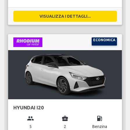
VISUALIZZA I DETTAGLI...
ECONOMICA
HYUNDAI I20
group
business_center
local_gas_station
5
2
Benzina