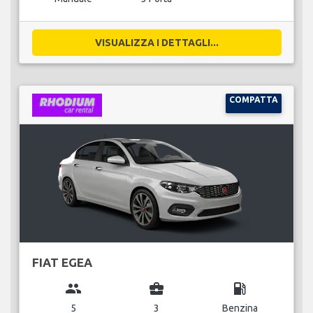
VISUALIZZA I DETTAGLI...
COMPATTA
FIAT EGEA
group
business_center
local_gas_station
5
3
Benzina