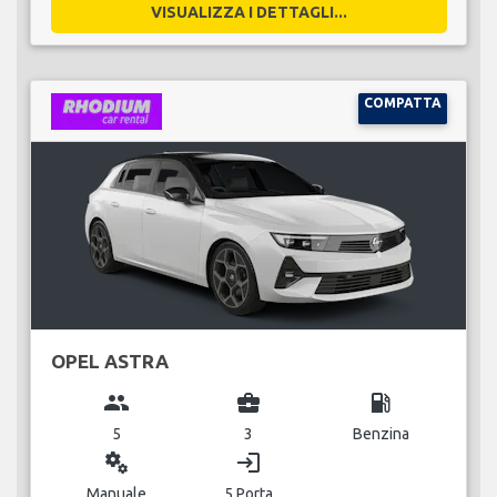
VISUALIZZA I DETTAGLI...
COMPATTA
OPEL ASTRA
group
business_center
local_gas_station
5
3
Benzina
miscellaneous_services
login
Manuale
5 Porta