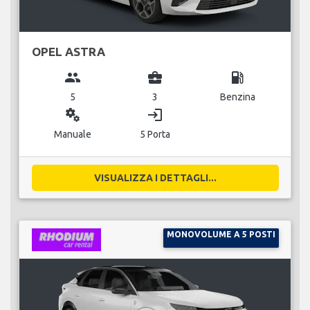
OPEL ASTRA
group
business_center
local_gas_station
5
3
Benzina
miscellaneous_services
login
Manuale
5 Porta
VISUALIZZA I DETTAGLI...
MONOVOLUME A 5 POSTI