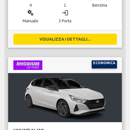
4
2
Benzina
miscellaneous_services
login
Manuale
3 Porta
VISUALIZZA I DETTAGLI...
ECONOMICA