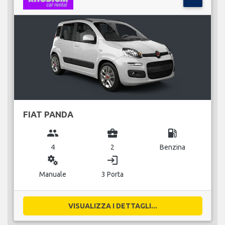
FIAT PANDA
group
business_center
local_gas_station
4
2
Benzina
miscellaneous_services
login
Manuale
3 Porta
VISUALIZZA I DETTAGLI...