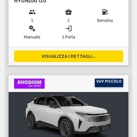
HYUNDAI I20
group
business_center
local_gas_station
5
2
Benzina
miscellaneous_services
login
Manuale
5 Porta
VISUALIZZA I DETTAGLI...
SUV PICCOLO