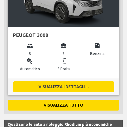
PEUGEOT 3008
group
business_center
local_gas_station
5
2
Benzina
miscellaneous_services
login
Automatico
5 Porta
VISUALIZZA I DETTAGLI...
VISUALIZZA TUTTO
Quali sono le auto a noleggio Rhodium più economiche