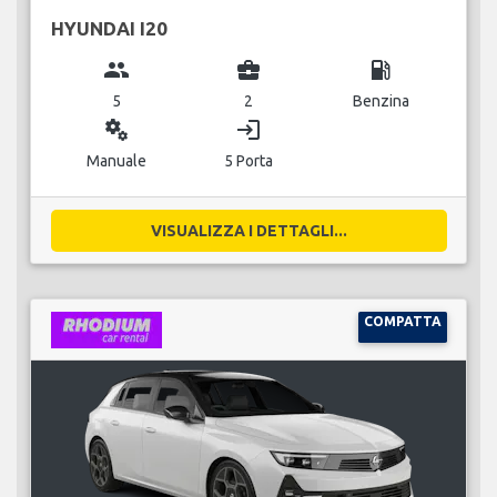
HYUNDAI I20
group
business_center
local_gas_station
5
2
Benzina
miscellaneous_services
login
Manuale
5 Porta
VISUALIZZA I DETTAGLI...
COMPATTA