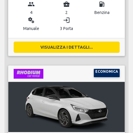
group
business_center
local_gas_station
4
2
Benzina
miscellaneous_services
login
Manuale
3 Porta
VISUALIZZA I DETTAGLI...
ECONOMICA