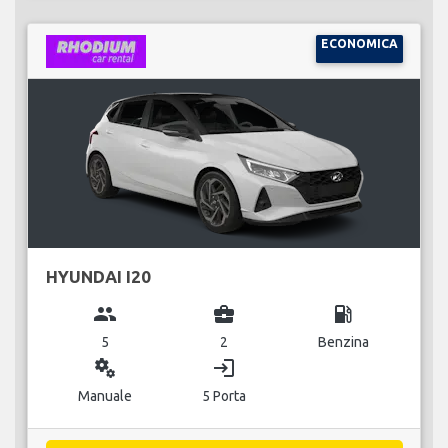
ECONOMICA
HYUNDAI I20
group
business_center
local_gas_station
5
2
Benzina
miscellaneous_services
login
Manuale
5 Porta