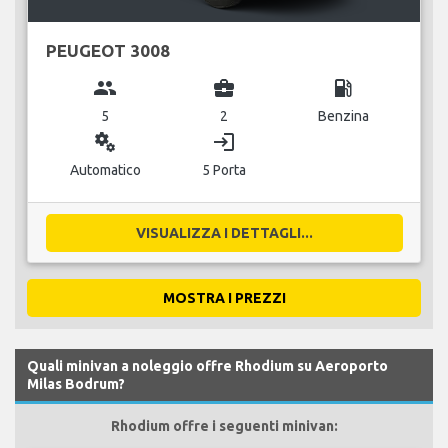
PEUGEOT 3008
group
business_center
local_gas_station
5
2
Benzina
miscellaneous_services
login
Automatico
5 Porta
VISUALIZZA I DETTAGLI...
MOSTRA I PREZZI
Quali minivan a noleggio offre Rhodium su Aeroporto
Milas Bodrum?
Rhodium offre i seguenti minivan: