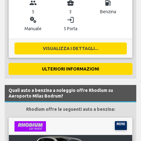
group
business_center
local_gas_station
5
3
Benzina
miscellaneous_services
login
Manuale
5 Porta
VISUALIZZA I DETTAGLI...
ULTERIORI INFORMAZIONI
Quali auto a benzina a noleggio offre Rhodium su
Aeroporto Milas Bodrum?
Rhodium offre le seguenti auto a benzina:
MINI