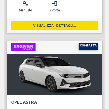
miscellaneous_services
login
Manuale
5 Porta
VISUALIZZA I DETTAGLI...
COMPATTA
OPEL ASTRA