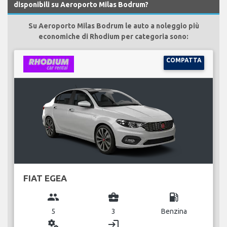
disponibili su Aeroporto Milas Bodrum?
Su Aeroporto Milas Bodrum le auto a noleggio più
economiche di Rhodium per categoria sono:
COMPATTA
FIAT EGEA
group
business_center
local_gas_station
5
3
Benzina
miscellaneous_services
login