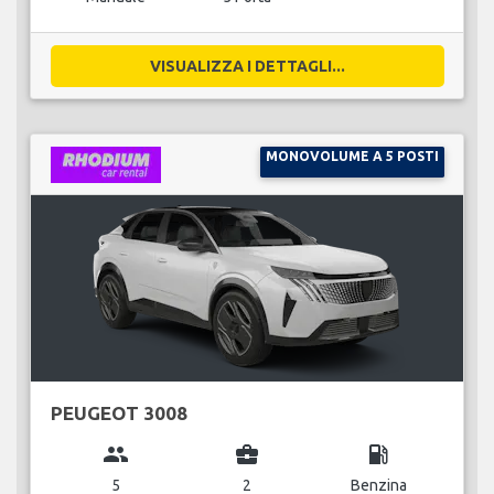
VISUALIZZA I DETTAGLI...
MONOVOLUME A 5 POSTI
PEUGEOT 3008
group
business_center
local_gas_station
5
2
Benzina