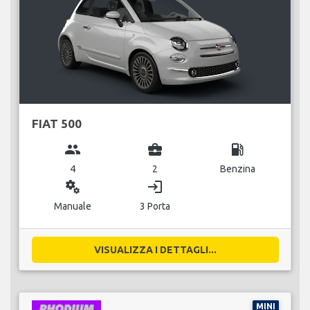
FIAT 500
group
business_center
local_gas_station
4
2
Benzina
miscellaneous_services
login
Manuale
3 Porta
VISUALIZZA I DETTAGLI...
MINI