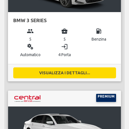
BMW 3 SERIES
group
business_center
local_gas_station
5
5
Benzina
miscellaneous_services
login
Automatico
4 Porta
VISUALIZZA I DETTAGLI...
PREMIUM