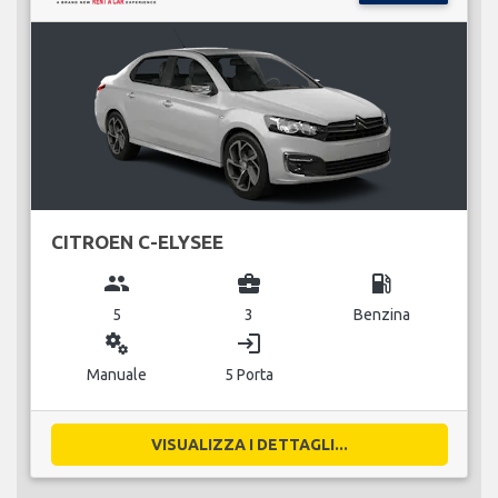
CITROEN C-ELYSEE
group
business_center
local_gas_station
5
3
Benzina
miscellaneous_services
login
Manuale
5 Porta
VISUALIZZA I DETTAGLI...