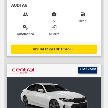
AUDI A6
group
business_center
local_gas_station
5
5
Diesel
miscellaneous_services
login
Automatico
4 Porta
VISUALIZZA I DETTAGLI...
STANDARD