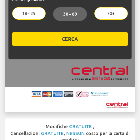
18 - 29
70+
30 - 69
CERCA
Modifiche
GRATUITE
,
Cancellazioni
GRATUITE
,
NESSUN
costo per la carta di