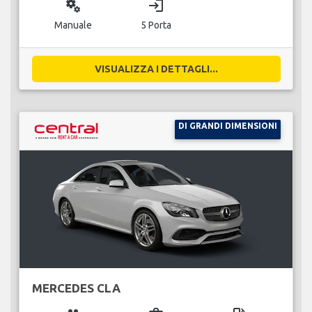
miscellaneous_services
login
Manuale
5 Porta
VISUALIZZA I DETTAGLI...
DI GRANDI DIMENSIONI
MERCEDES CLA