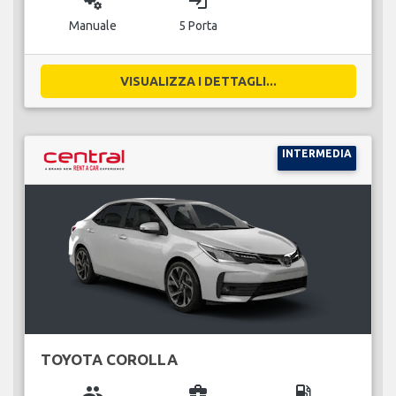
miscellaneous_services
login
Manuale
5 Porta
VISUALIZZA I DETTAGLI...
INTERMEDIA
TOYOTA COROLLA
group
business_center
local_gas_station