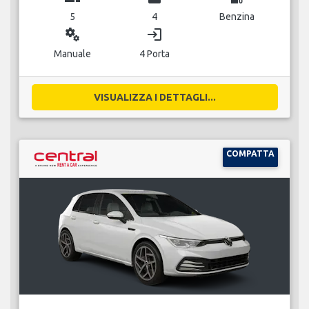
5
4
Benzina
miscellaneous_services
login
Manuale
4 Porta
VISUALIZZA I DETTAGLI...
COMPATTA