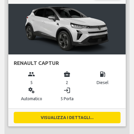
RENAULT CAPTUR
group
business_center
local_gas_station
5
2
Diesel
miscellaneous_services
login
Automatico
5 Porta
VISUALIZZA I DETTAGLI...