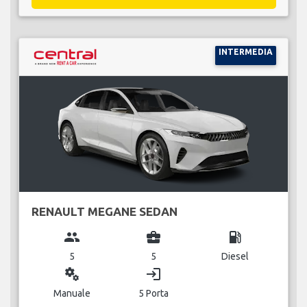
INTERMEDIA
RENAULT MEGANE SEDAN
group
business_center
local_gas_station
5
5
Diesel
miscellaneous_services
login
Manuale
5 Porta