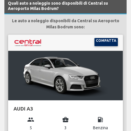
Quali auto a noleggio sono disponibili di Central su
Aeroporto Milas Bodrum?
Le auto a noleggio disponibili da Central su Aeroporto
Milas Bodrum sono:
COMPATTA
AUDI A3
group
business_center
local_gas_station
5
3
Benzina