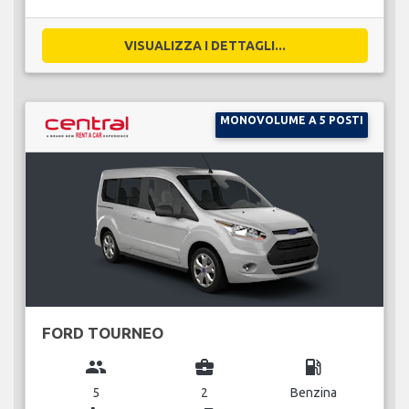
VISUALIZZA I DETTAGLI...
MONOVOLUME A 5 POSTI
FORD TOURNEO
group
business_center
local_gas_station
5
2
Benzina