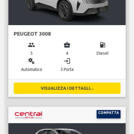
PEUGEOT 3008
group
business_center
local_gas_station
5
4
Diesel
miscellaneous_services
login
Automatico
5 Porta
VISUALIZZA I DETTAGLI...
COMPATTA