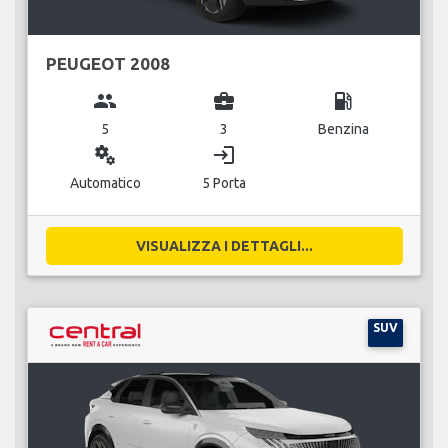
PEUGEOT 2008
group
business_center
local_gas_station
5
3
Benzina
miscellaneous_services
login
Automatico
5 Porta
VISUALIZZA I DETTAGLI...
SUV