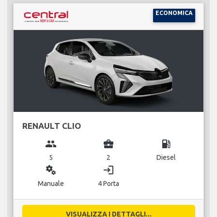
ECONOMICA
RENAULT CLIO
group
business_center
local_gas_station
5
2
Diesel
miscellaneous_services
login
Manuale
4 Porta
VISUALIZZA I DETTAGLI...