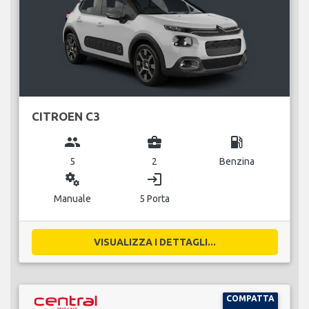
CITROEN C3
group
business_center
local_gas_station
5
2
Benzina
miscellaneous_services
login
Manuale
5 Porta
VISUALIZZA I DETTAGLI...
COMPATTA