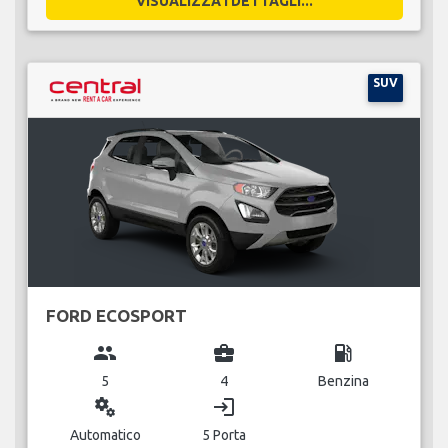
VISUALIZZA I DETTAGLI...
SUV
FORD ECOSPORT
group
business_center
local_gas_station
5
4
Benzina
miscellaneous_services
login
Automatico
5 Porta