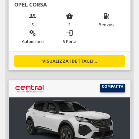
OPEL CORSA
group
business_center
local_gas_station
5
2
Benzina
miscellaneous_services
login
Automatico
5 Porta
VISUALIZZA I DETTAGLI...
COMPATTA