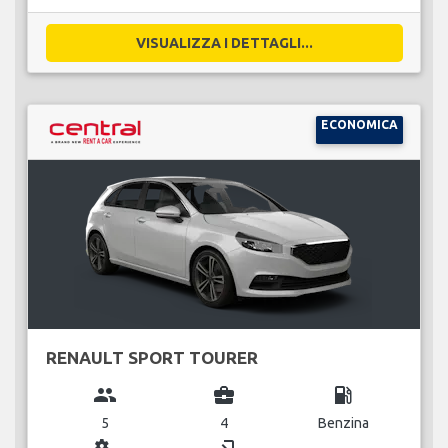
VISUALIZZA I DETTAGLI...
ECONOMICA
RENAULT SPORT TOURER
group
business_center
local_gas_station
5
4
Benzina