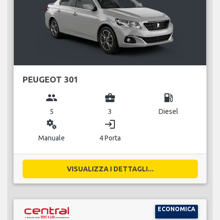
PEUGEOT 301
group
business_center
local_gas_station
5
3
Diesel
miscellaneous_services
login
Manuale
4 Porta
VISUALIZZA I DETTAGLI...
ECONOMICA