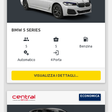
BMW 5 SERIES
group
business_center
local_gas_station
5
5
Benzina
miscellaneous_services
login
Automatico
4 Porta
VISUALIZZA I DETTAGLI...
ECONOMICA