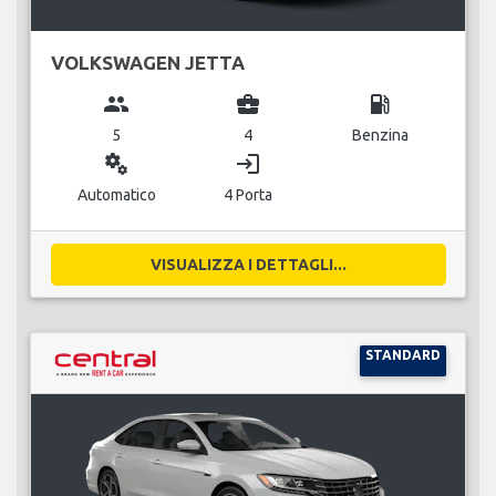
VOLKSWAGEN JETTA
group
business_center
local_gas_station
5
4
Benzina
miscellaneous_services
login
Automatico
4 Porta
VISUALIZZA I DETTAGLI...
STANDARD