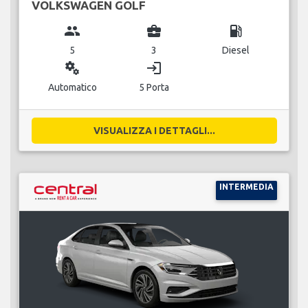
VOLKSWAGEN GOLF
group
business_center
local_gas_station
5
3
Diesel
miscellaneous_services
login
Automatico
5 Porta
VISUALIZZA I DETTAGLI...
INTERMEDIA