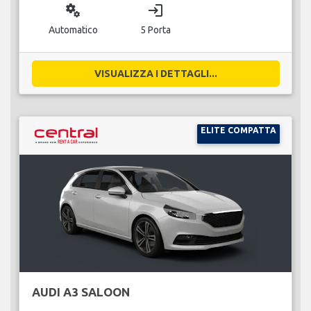
miscellaneous_services
login
Automatico
5 Porta
VISUALIZZA I DETTAGLI...
ELITE COMPATTA
AUDI A3 SALOON