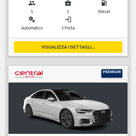
group
business_center
local_gas_station
5
2
Diesel
miscellaneous_services
login
Automatico
5 Porta
VISUALIZZA I DETTAGLI...
PREMIUM