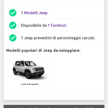
check_circle
1
Modelli Jeep
.
check_circle
Disponibile da
1 fornitori
.
check_circle
1 Jeep preventivi di autonoleggio cercati.
Modelli popolari di Jeep da noleggiare:
Jeep Renegade