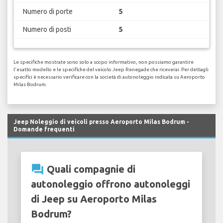
Numero di porte
5
Numero di posti
5
Le specifiche mostrate sono solo a scopo informativo, non possiamo garantire
l'esatto modello e le specifiche del veicolo Jeep Renegade che riceverai. Per dettagli
specifici è necessario verificare con la società di autonoleggio indicata su Aeroporto
Milas Bodrum.
Jeep Noleggio di veicoli presso Aeroporto Milas Bodrum -
Domande frequenti
question_answer
Quali compagnie di
autonoleggio offrono autonoleggi
di Jeep su Aeroporto Milas
Bodrum?