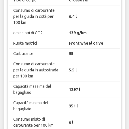
Tipo di corpo
Crossover
Consumo di carburante
per la guida in città per
6.4 l
100 km
emissioni di CO2
139 g/km
Ruote motrici
Front wheel drive
Carburante
95
Consumo di carburante
per la guida in autostrada
5.5 l
per 100 km
Capacità massima del
1297 l
bagagliaio
Capacità minima del
351 l
bagagliaio
Consumo misto di
6 l
carburante per 100 km