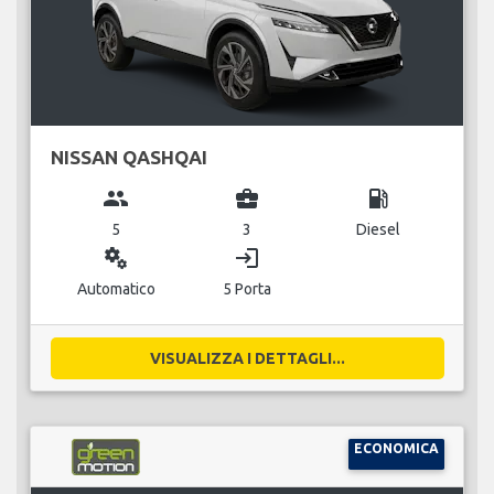
NISSAN QASHQAI
group
business_center
local_gas_station
5
3
Diesel
miscellaneous_services
login
Automatico
5 Porta
VISUALIZZA I DETTAGLI...
ECONOMICA