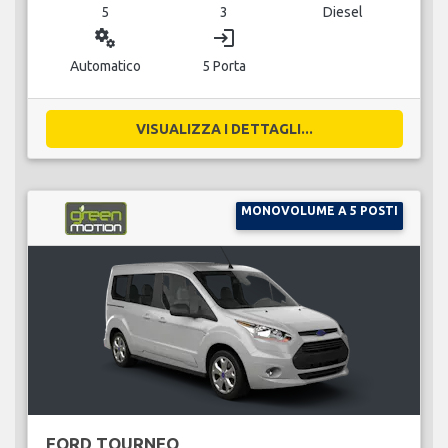
5
3
Diesel
miscellaneous_services
login
Automatico
5 Porta
VISUALIZZA I DETTAGLI...
MONOVOLUME A 5 POSTI
FORD TOURNEO