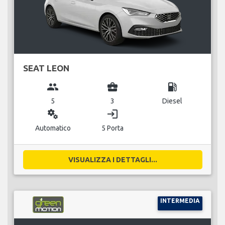
SEAT LEON
group
business_center
local_gas_station
5
3
Diesel
miscellaneous_services
login
Automatico
5 Porta
VISUALIZZA I DETTAGLI...
INTERMEDIA