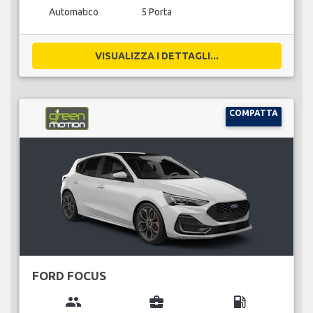
Automatico
5 Porta
VISUALIZZA I DETTAGLI...
COMPATTA
FORD FOCUS
group
business_center
local_gas_station