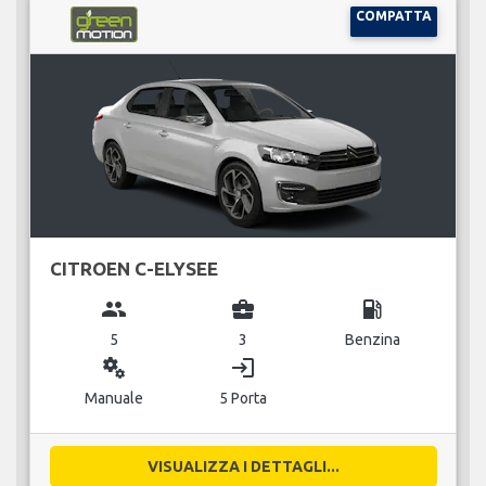
COMPATTA
CITROEN C-ELYSEE
group
business_center
local_gas_station
5
3
Benzina
miscellaneous_services
login
Manuale
5 Porta
VISUALIZZA I DETTAGLI...