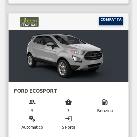
COMPATTA
FORD ECOSPORT
group
business_center
local_gas_station
5
3
Benzina
miscellaneous_services
login
Automatico
5 Porta