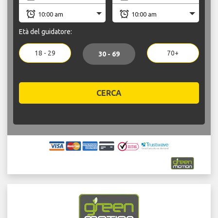
Età del guidatore:
18 - 29
70+
30 - 69
CERCA