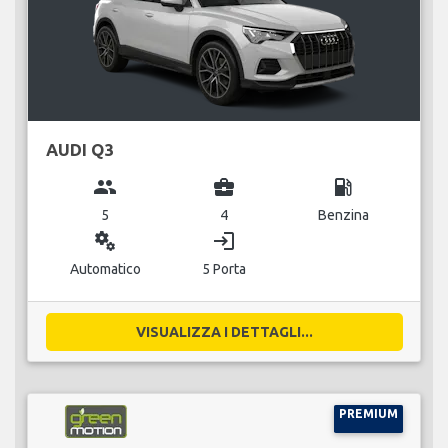
AUDI Q3
group
business_center
local_gas_station
5
4
Benzina
miscellaneous_services
login
Automatico
5 Porta
VISUALIZZA I DETTAGLI...
PREMIUM