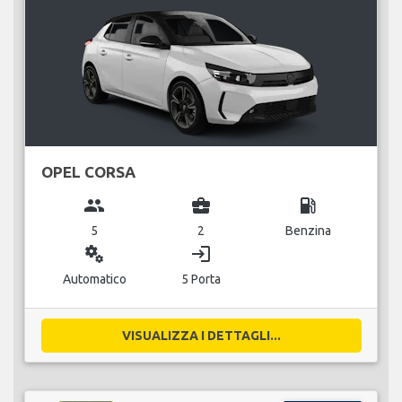
OPEL CORSA
group
business_center
local_gas_station
5
2
Benzina
miscellaneous_services
login
Automatico
5 Porta
VISUALIZZA I DETTAGLI...