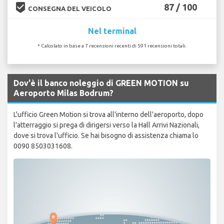
beenhere
87 / 100
CONSEGNA DEL VEICOLO
Nel terminal
* Calcolato in base a 7 recensioni recenti di 591 recensioni totali.
Dov'è il banco noleggio di GREEN MOTION su
Aeroporto Milas Bodrum?
L'ufficio Green Motion si trova all'interno dell'aeroporto, dopo
l'atterraggio si prega di dirigersi verso la Hall Arrivi Nazionali,
dove si trova l'ufficio. Se hai bisogno di assistenza chiama lo
0090 8503031608.