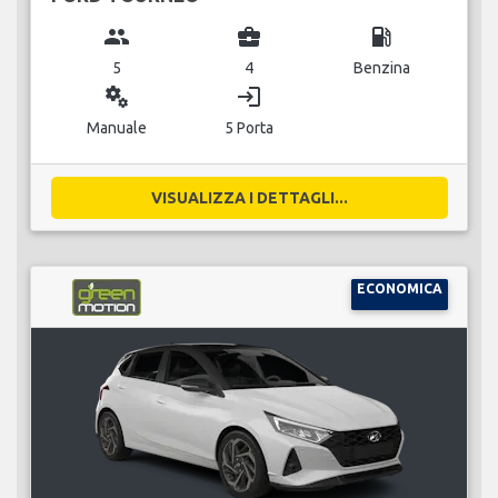
group
business_center
local_gas_station
5
4
Benzina
miscellaneous_services
login
Manuale
5 Porta
VISUALIZZA I DETTAGLI...
ECONOMICA