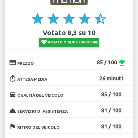
star
star
star
star
star_half
Votato 8,3 su 10
emoji_events
VOTATO MIGLIOR FORNITORE
credit_card
85 / 100
emoji_events
PREZZO
timer
26 minuti
ATTESA MEDIA
directions_car
85 / 100
QUALITÀ DEL VEICOLO
room_service
81 / 100
SERVIZIO DI ASSISTENZA
flag
81 / 100
RITIRO DEL VEICOLO