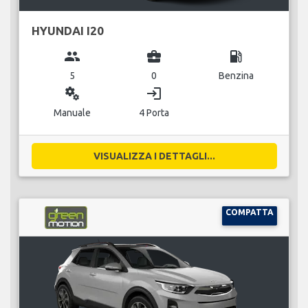
HYUNDAI I20
group
business_center
local_gas_station
5
0
Benzina
miscellaneous_services
login
Manuale
4 Porta
VISUALIZZA I DETTAGLI...
COMPATTA