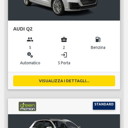
AUDI Q2
group
business_center
local_gas_station
5
2
Benzina
miscellaneous_services
login
Automatico
5 Porta
VISUALIZZA I DETTAGLI...
STANDARD