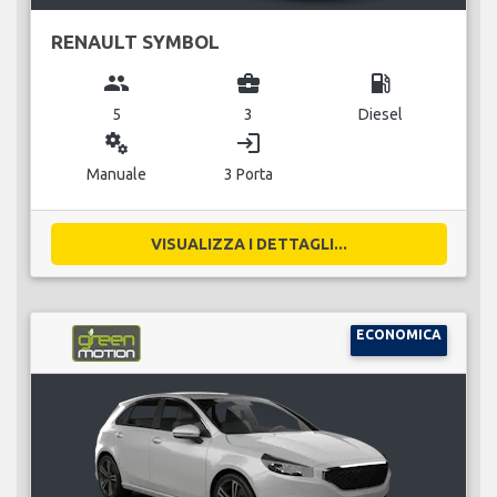
RENAULT SYMBOL
group
business_center
local_gas_station
5
3
Diesel
miscellaneous_services
login
Manuale
3 Porta
VISUALIZZA I DETTAGLI...
ECONOMICA