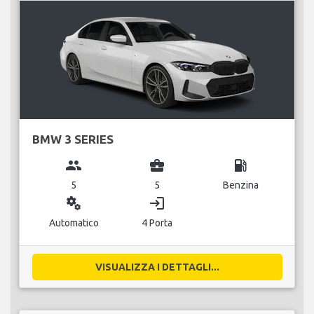
BMW 3 SERIES
group
business_center
local_gas_station
5
5
Benzina
miscellaneous_services
login
Automatico
4 Porta
VISUALIZZA I DETTAGLI...