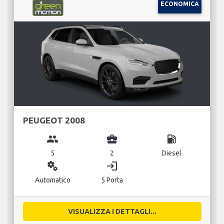
ECONOMICA
PEUGEOT 2008
group
business_center
local_gas_station
5
2
Diesel
miscellaneous_services
login
Automatico
5 Porta
VISUALIZZA I DETTAGLI...