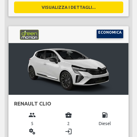
VISUALIZZA I DETTAGLI...
ECONOMICA
RENAULT CLIO
group
business_center
local_gas_station
5
2
Diesel
miscellaneous_services
login