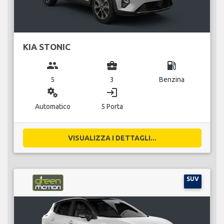
KIA STONIC
group
business_center
local_gas_station
5
3
Benzina
miscellaneous_services
login
Automatico
5 Porta
VISUALIZZA I DETTAGLI...
SUV