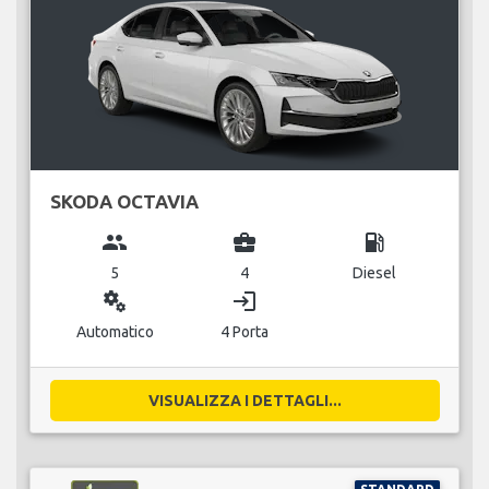
SKODA OCTAVIA
group
business_center
local_gas_station
5
4
Diesel
miscellaneous_services
login
Automatico
4 Porta
VISUALIZZA I DETTAGLI...