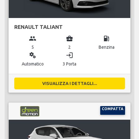
RENAULT TALIANT
group
business_center
local_gas_station
5
2
Benzina
miscellaneous_services
login
Automatico
3 Porta
VISUALIZZA I DETTAGLI...
COMPATTA