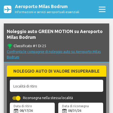
Aeroporto Milas Bodrum
Informazioni e servizi aeroportuali essenziali
Noleggio auto GREEN MOTION su Aeroporto
Milas Bodrum
emoji_events
Classificato #1 Di 25
Confronta le compagnie di noleggio auto su Aeroporto Milas
Bodrum
NOLEGGIO AUTO DI VALORE INSUPERABILE
Località di ritiro
Riconsegna nella stessa località
Data di ritiro
Data di riconsegna