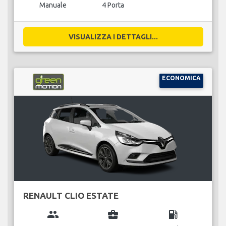
Manuale
4 Porta
VISUALIZZA I DETTAGLI...
ECONOMICA
RENAULT CLIO ESTATE
group
business_center
local_gas_station