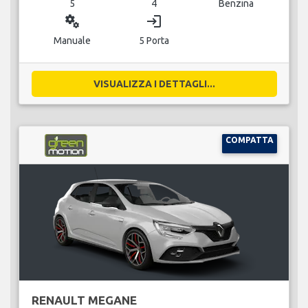
5
4
Benzina
miscellaneous_services
login
Manuale
5 Porta
VISUALIZZA I DETTAGLI...
COMPATTA
RENAULT MEGANE