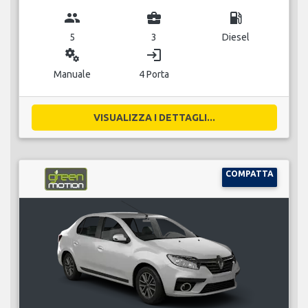
group
business_center
local_gas_station
5
3
Diesel
miscellaneous_services
login
Manuale
4 Porta
VISUALIZZA I DETTAGLI...
COMPATTA