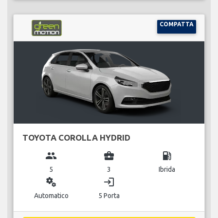
COMPATTA
TOYOTA COROLLA HYDRID
group
business_center
local_gas_station
5
3
Ibrida
miscellaneous_services
login
Automatico
5 Porta