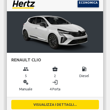
ECONOMICA
RENAULT CLIO
group
business_center
local_gas_station
5
2
Diesel
miscellaneous_services
login
Manuale
4 Porta
VISUALIZZA I DETTAGLI...