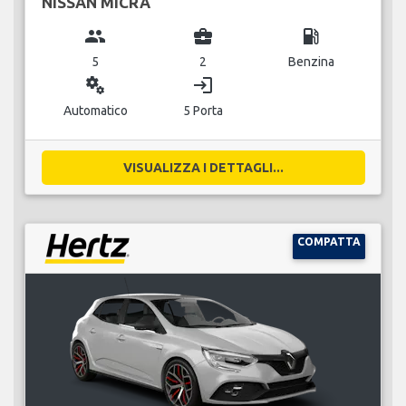
NISSAN MICRA
group
business_center
local_gas_station
5
2
Benzina
miscellaneous_services
login
Automatico
5 Porta
VISUALIZZA I DETTAGLI...
COMPATTA