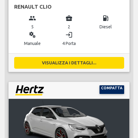
RENAULT CLIO
group
business_center
local_gas_station
5
2
Diesel
miscellaneous_services
login
Manuale
4 Porta
VISUALIZZA I DETTAGLI...
COMPATTA