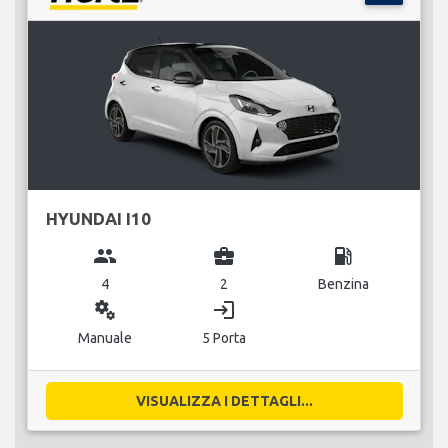
HYUNDAI I10
group
business_center
local_gas_station
4
2
Benzina
miscellaneous_services
login
Manuale
5 Porta
VISUALIZZA I DETTAGLI...