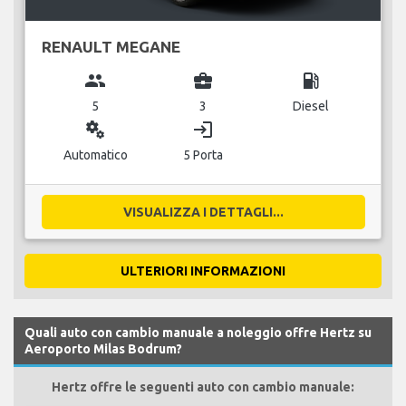
RENAULT MEGANE
group
business_center
local_gas_station
5
3
Diesel
miscellaneous_services
login
Automatico
5 Porta
VISUALIZZA I DETTAGLI...
ULTERIORI INFORMAZIONI
Quali auto con cambio manuale a noleggio offre Hertz su
Aeroporto Milas Bodrum?
Hertz offre le seguenti auto con cambio manuale: