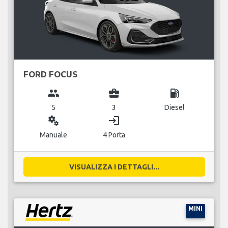
FORD FOCUS
group
business_center
local_gas_station
5
3
Diesel
miscellaneous_services
login
Manuale
4 Porta
VISUALIZZA I DETTAGLI...
MINI