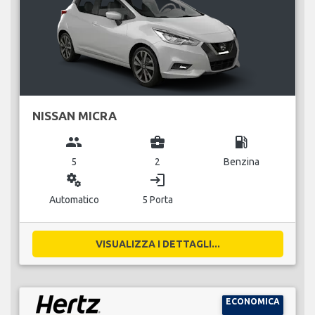
NISSAN MICRA
group
business_center
local_gas_station
5
2
Benzina
miscellaneous_services
login
Automatico
5 Porta
VISUALIZZA I DETTAGLI...
ECONOMICA