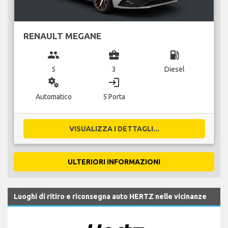
RENAULT MEGANE
group
business_center
local_gas_station
5
3
Diesel
miscellaneous_services
login
Automatico
5 Porta
VISUALIZZA I DETTAGLI...
ULTERIORI INFORMAZIONI
Luoghi di ritiro e riconsegna auto HERTZ nelle vicinanze