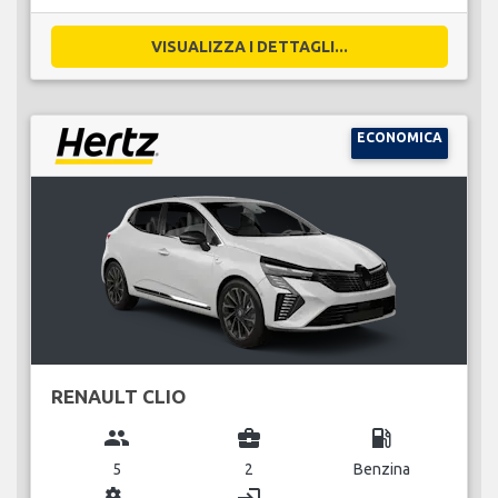
VISUALIZZA I DETTAGLI...
ECONOMICA
RENAULT CLIO
group
business_center
local_gas_station
5
2
Benzina