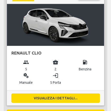
RENAULT CLIO
group
business_center
local_gas_station
5
2
Benzina
miscellaneous_services
login
Manuale
5 Porta
VISUALIZZA I DETTAGLI...