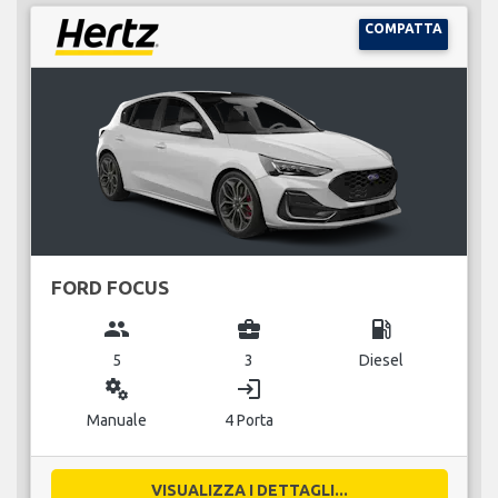
COMPATTA
FORD FOCUS
group
business_center
local_gas_station
5
3
Diesel
miscellaneous_services
login
Manuale
4 Porta
VISUALIZZA I DETTAGLI...