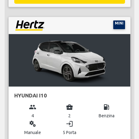
MINI
HYUNDAI I10
group
business_center
local_gas_station
4
2
Benzina
miscellaneous_services
login
Manuale
5 Porta