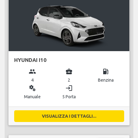
HYUNDAI I10
group
business_center
local_gas_station
4
2
Benzina
miscellaneous_services
login
Manuale
5 Porta
VISUALIZZA I DETTAGLI...