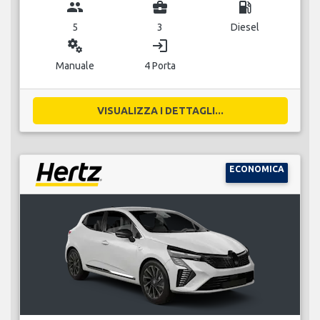
group
business_center
local_gas_station
5
3
Diesel
miscellaneous_services
login
Manuale
4 Porta
VISUALIZZA I DETTAGLI...
ECONOMICA