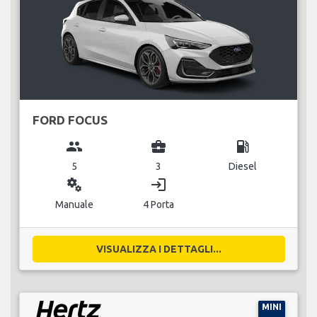
FORD FOCUS
group
business_center
local_gas_station
5
3
Diesel
miscellaneous_services
login
Manuale
4 Porta
VISUALIZZA I DETTAGLI...
MINI