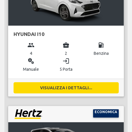
HYUNDAI I10
group
business_center
local_gas_station
4
2
Benzina
miscellaneous_services
login
Manuale
5 Porta
VISUALIZZA I DETTAGLI...
ECONOMICA