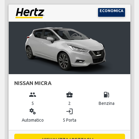
ECONOMICA
NISSAN MICRA
group
business_center
local_gas_station
5
2
Benzina
miscellaneous_services
login
Automatico
5 Porta