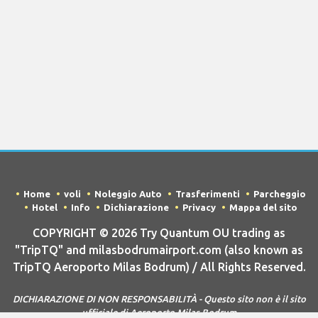
Home
voli
Noleggio Auto
Trasferimenti
Parcheggio
Hotel
Info
Dichiarazione
Privacy
Mappa del sito
COPYRIGHT © 2026 Try Quantum OU trading as
"TripTQ" and milasbodrumairport.com (also known as
TripTQ Aeroporto Milas Bodrum) / All Rights Reserved.
DICHIARAZIONE DI NON RESPONSABILITÀ - Questo sito non è il sito
ufficiale di Aeroporto Milas Bodrum