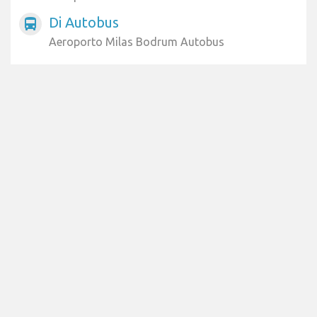
Di Autobus
directions_bus
Aeroporto Milas Bodrum Autobus