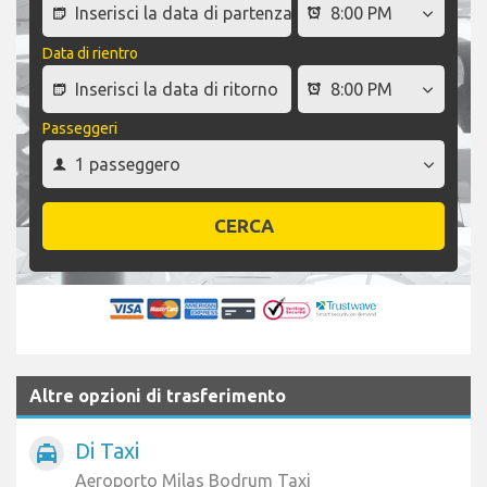
Data di rientro
Passeggeri
CERCA
Altre opzioni di trasferimento
Di Taxi
local_taxi
Aeroporto Milas Bodrum Taxi