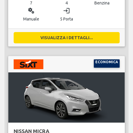
7
4
Benzina
miscellaneous_services
login
Manuale
5 Porta
VISUALIZZA I DETTAGLI...
ECONOMICA
NISSAN MICRA