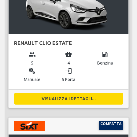
RENAULT CLIO ESTATE
group
business_center
local_gas_station
5
4
Benzina
miscellaneous_services
login
Manuale
5 Porta
VISUALIZZA I DETTAGLI...
COMPATTA