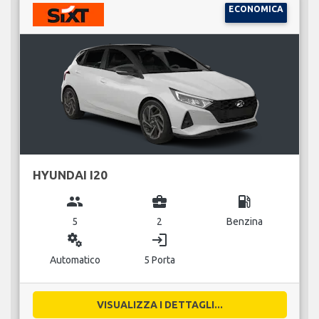
ECONOMICA
HYUNDAI I20
group
business_center
local_gas_station
5
2
Benzina
miscellaneous_services
login
Automatico
5 Porta
VISUALIZZA I DETTAGLI...