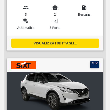
group
business_center
local_gas_station
5
2
Benzina
miscellaneous_services
login
Automatico
3 Porta
VISUALIZZA I DETTAGLI...
SUV