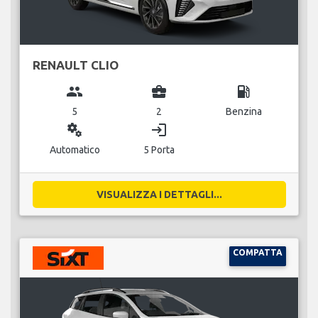
RENAULT CLIO
group
business_center
local_gas_station
5
2
Benzina
miscellaneous_services
login
Automatico
5 Porta
VISUALIZZA I DETTAGLI...
COMPATTA