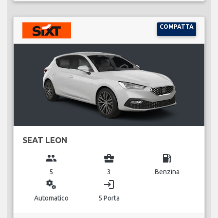
COMPATTA
SEAT LEON
group
business_center
local_gas_station
5
3
Benzina
miscellaneous_services
login
Automatico
5 Porta