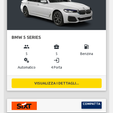
BMW 5 SERIES
group
business_center
local_gas_station
5
5
Benzina
miscellaneous_services
login
Automatico
4 Porta
VISUALIZZA I DETTAGLI...
COMPATTA