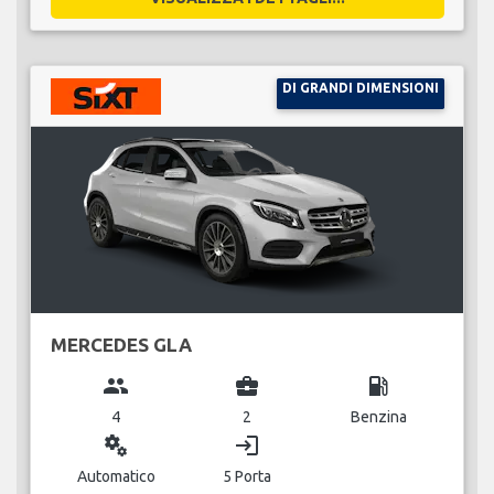
DI GRANDI DIMENSIONI
MERCEDES GLA
group
business_center
local_gas_station
4
2
Benzina
miscellaneous_services
login
Automatico
5 Porta