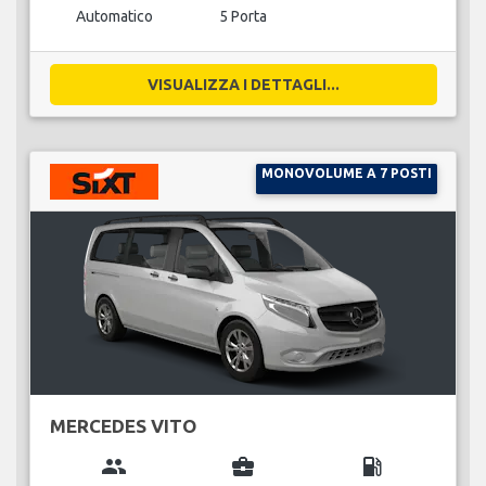
Automatico
5 Porta
VISUALIZZA I DETTAGLI...
MONOVOLUME A 7 POSTI
MERCEDES VITO
group
business_center
local_gas_station