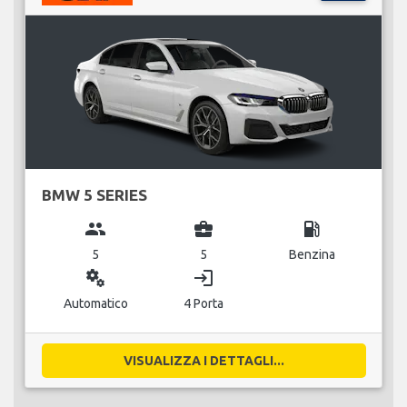
BMW 5 SERIES
group
business_center
local_gas_station
5
5
Benzina
miscellaneous_services
login
Automatico
4 Porta
VISUALIZZA I DETTAGLI...