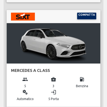
COMPATTA
MERCEDES A CLASS
group
business_center
local_gas_station
5
3
Benzina
miscellaneous_services
login
Automatico
5 Porta