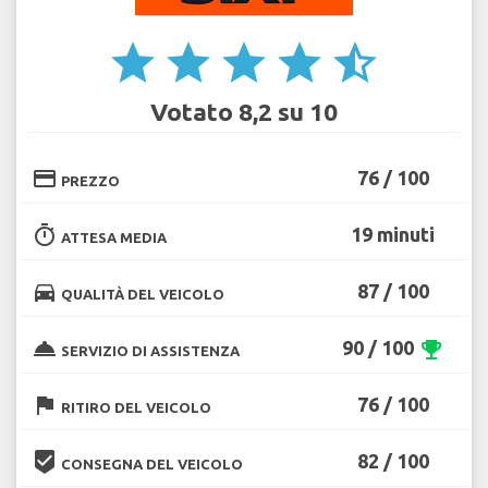
star
star
star
star
star_half
Votato 8,2 su 10
credit_card
76 / 100
PREZZO
timer
19 minuti
ATTESA MEDIA
directions_car
87 / 100
QUALITÀ DEL VEICOLO
room_service
90 / 100
emoji_events
SERVIZIO DI ASSISTENZA
flag
76 / 100
RITIRO DEL VEICOLO
beenhere
82 / 100
CONSEGNA DEL VEICOLO