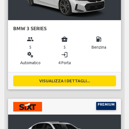
BMW 3 SERIES
group
business_center
local_gas_station
5
5
Benzina
miscellaneous_services
login
Automatico
4 Porta
VISUALIZZA I DETTAGLI...
PREMIUM