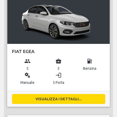
FIAT EGEA
group
business_center
local_gas_station
5
3
Benzina
miscellaneous_services
login
Manuale
5 Porta
VISUALIZZA I DETTAGLI...