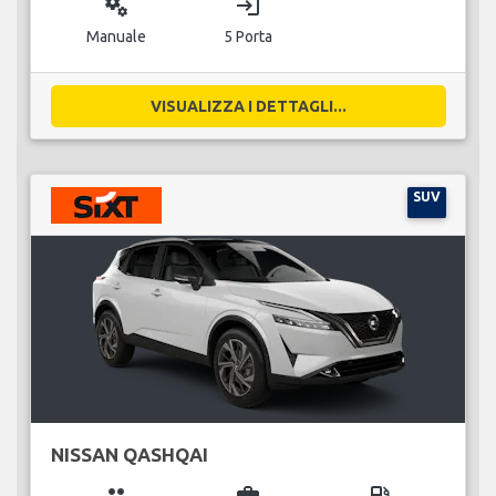
miscellaneous_services
login
Manuale
5 Porta
VISUALIZZA I DETTAGLI...
SUV
NISSAN QASHQAI
group
business_center
local_gas_station