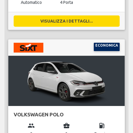
Automatico
4 Porta
VISUALIZZA I DETTAGLI...
ECONOMICA
VOLKSWAGEN POLO
group
business_center
local_gas_station