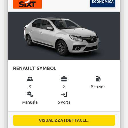
ECONOMICA
RENAULT SYMBOL
group
business_center
local_gas_station
5
2
Benzina
miscellaneous_services
login
Manuale
5 Porta
VISUALIZZA I DETTAGLI...