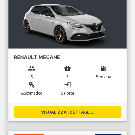
RENAULT MEGANE
group
business_center
local_gas_station
5
3
Benzina
miscellaneous_services
login
Automatico
5 Porta
VISUALIZZA I DETTAGLI...