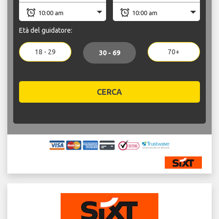
Età del guidatore:
18 - 29
70+
30 - 69
CERCA