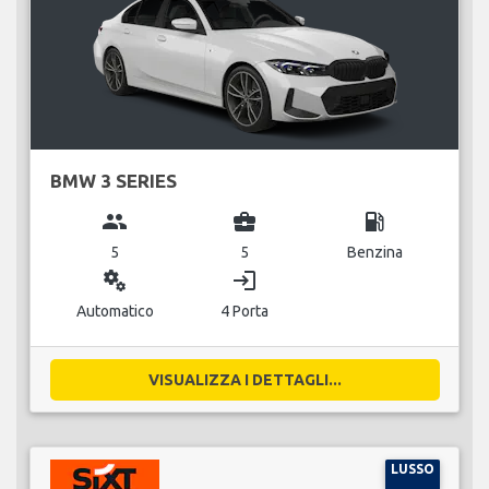
BMW 3 SERIES
group
business_center
local_gas_station
5
5
Benzina
miscellaneous_services
login
Automatico
4 Porta
VISUALIZZA I DETTAGLI...
LUSSO