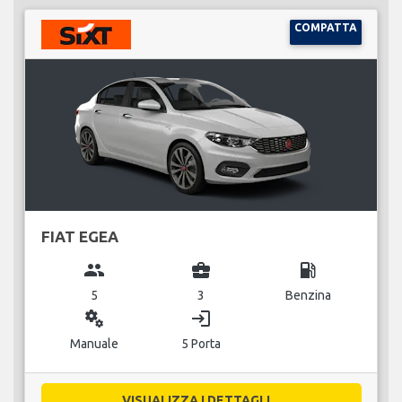
COMPATTA
FIAT EGEA
group
business_center
local_gas_station
5
3
Benzina
miscellaneous_services
login
Manuale
5 Porta
VISUALIZZA I DETTAGLI...