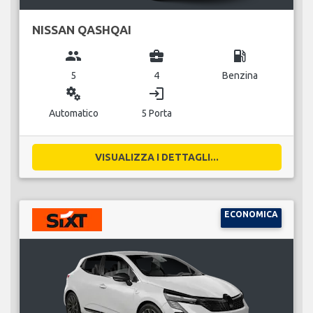
NISSAN QASHQAI
group
business_center
local_gas_station
5
4
Benzina
miscellaneous_services
login
Automatico
5 Porta
VISUALIZZA I DETTAGLI...
ECONOMICA