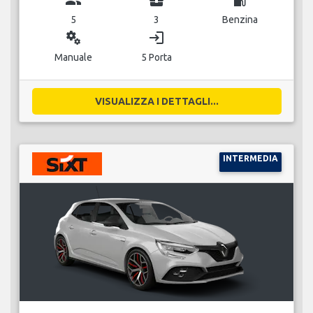
5
3
Benzina
miscellaneous_services
login
Manuale
5 Porta
VISUALIZZA I DETTAGLI...
INTERMEDIA