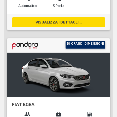
Automatico
5 Porta
VISUALIZZA I DETTAGLI...
DI GRANDI DIMENSIONI
FIAT EGEA
group
business_center
local_gas_station