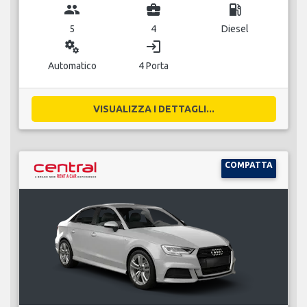
group
business_center
local_gas_station
5
4
Diesel
miscellaneous_services
login
Automatico
4 Porta
VISUALIZZA I DETTAGLI...
COMPATTA