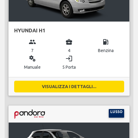
HYUNDAI H1
group
business_center
local_gas_station
7
4
Benzina
miscellaneous_services
login
Manuale
5 Porta
VISUALIZZA I DETTAGLI...
LUSSO