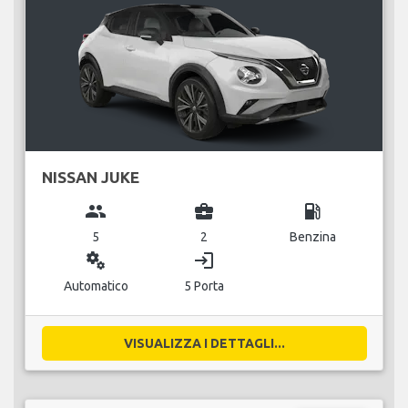
NISSAN JUKE
group
business_center
local_gas_station
5
2
Benzina
miscellaneous_services
login
Automatico
5 Porta
VISUALIZZA I DETTAGLI...