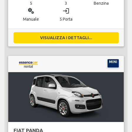
5
3
Benzina
miscellaneous_services
login
Manuale
5 Porta
VISUALIZZA I DETTAGLI...
MINI
FIAT PANDA