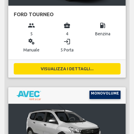
FORD TOURNEO
group
business_center
local_gas_station
5
4
Benzina
miscellaneous_services
login
Manuale
5 Porta
VISUALIZZA I DETTAGLI...
MONOVOLUME