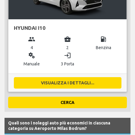
HYUNDAI I10
group
business_center
local_gas_station
4
2
Benzina
miscellaneous_services
login
Manuale
3 Porta
VISUALIZZA I DETTAGLI...
CERCA
Quali sono i noleggi auto più economici in ciascuna
categoria su Aeroporto Milas Bodrum?