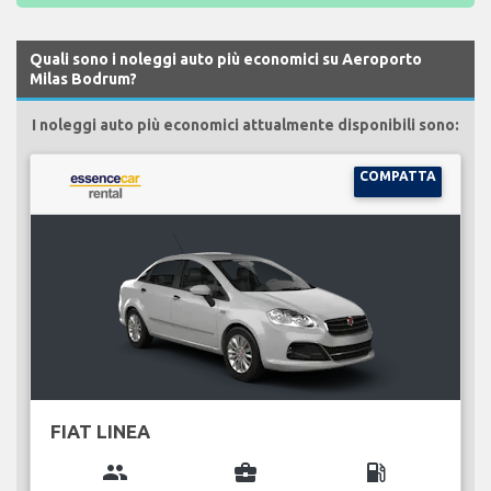
Quali sono i noleggi auto più economici su Aeroporto
Milas Bodrum?
I noleggi auto più economici attualmente disponibili sono:
COMPATTA
FIAT LINEA
group
business_center
local_gas_station