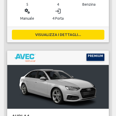
5
4
Benzina
miscellaneous_services
login
Manuale
4 Porta
VISUALIZZA I DETTAGLI...
PREMIUM