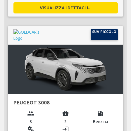
VISUALIZZA I DETTAGLI...
SUV PICCOLO
PEUGEOT 3008
group
business_center
local_gas_station
5
2
Benzina
miscellaneous_services
login