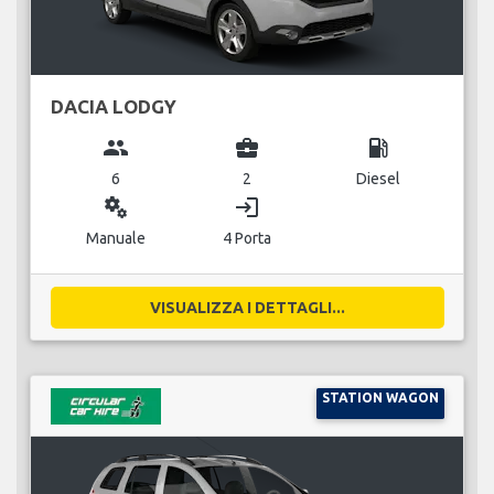
DACIA LODGY
group
business_center
local_gas_station
6
2
Diesel
miscellaneous_services
login
Manuale
4 Porta
VISUALIZZA I DETTAGLI...
STATION WAGON