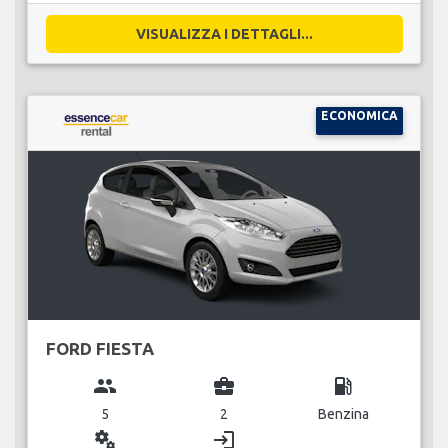
VISUALIZZA I DETTAGLI...
ECONOMICA
FORD FIESTA
group
business_center
local_gas_station
5
2
Benzina
miscellaneous_services
login