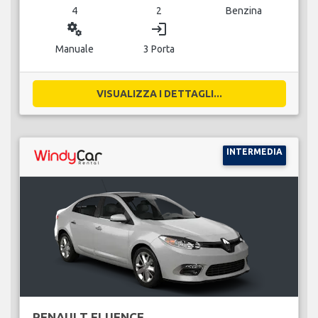
4
2
Benzina
miscellaneous_services
login
Manuale
3 Porta
VISUALIZZA I DETTAGLI...
INTERMEDIA
RENAULT FLUENCE