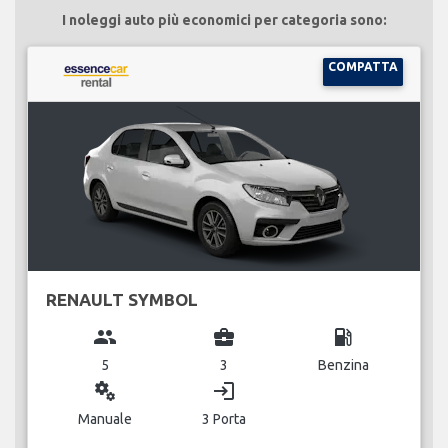
I noleggi auto più economici per categoria sono:
COMPATTA
RENAULT SYMBOL
group
business_center
local_gas_station
5
3
Benzina
miscellaneous_services
login
Manuale
3 Porta