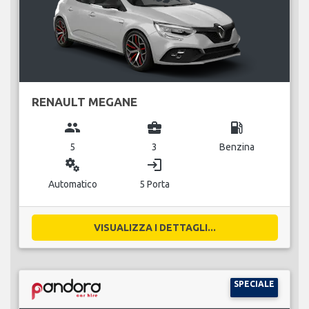
RENAULT MEGANE
group
business_center
local_gas_station
5
3
Benzina
miscellaneous_services
login
Automatico
5 Porta
VISUALIZZA I DETTAGLI...
SPECIALE