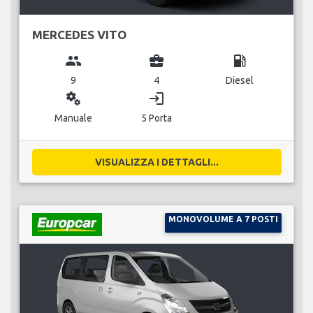
MERCEDES VITO
group
business_center
local_gas_station
9
4
Diesel
miscellaneous_services
login
Manuale
5 Porta
VISUALIZZA I DETTAGLI...
MONOVOLUME A 7 POSTI