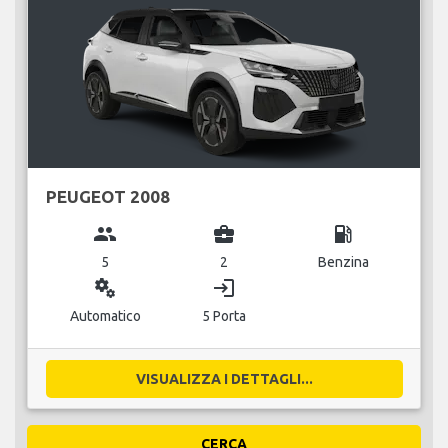
PEUGEOT 2008
group
business_center
local_gas_station
5
2
Benzina
miscellaneous_services
login
Automatico
5 Porta
VISUALIZZA I DETTAGLI...
CERCA