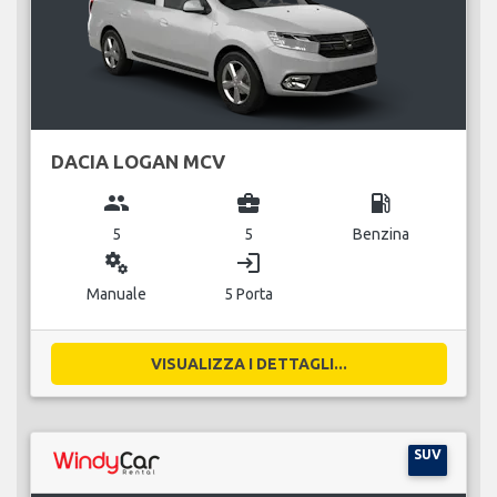
DACIA LOGAN MCV
group
business_center
local_gas_station
5
5
Benzina
miscellaneous_services
login
Manuale
5 Porta
VISUALIZZA I DETTAGLI...
SUV