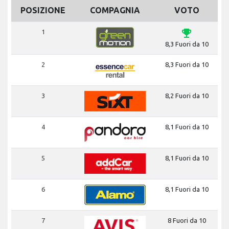
POSIZIONE
COMPAGNIA
VOTO
emoji_events
1
8,3 Fuori da 10
2
8,3 Fuori da 10
3
8,2 Fuori da 10
4
8,1 Fuori da 10
5
8,1 Fuori da 10
6
8,1 Fuori da 10
7
8 Fuori da 10