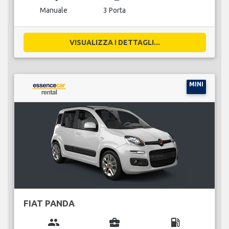
Manuale
3 Porta
VISUALIZZA I DETTAGLI...
MINI
FIAT PANDA
group
business_center
local_gas_station