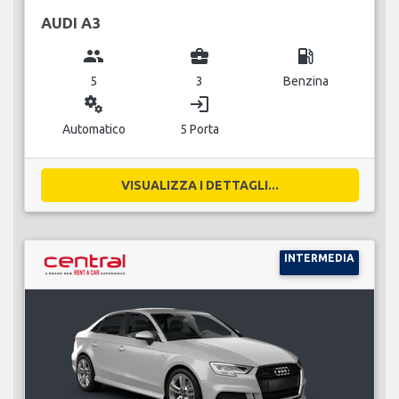
AUDI A3
group
business_center
local_gas_station
5
3
Benzina
miscellaneous_services
login
Automatico
5 Porta
VISUALIZZA I DETTAGLI...
INTERMEDIA