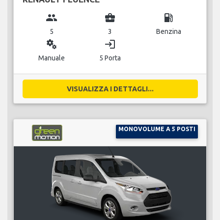
group
business_center
local_gas_station
5
3
Benzina
miscellaneous_services
login
Manuale
5 Porta
VISUALIZZA I DETTAGLI...
MONOVOLUME A 5 POSTI