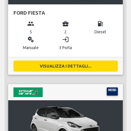
FORD FIESTA
group
business_center
local_gas_station
5
2
Diesel
miscellaneous_services
login
Manuale
3 Porta
VISUALIZZA I DETTAGLI...
MINI