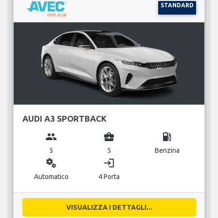
STANDARD
AUDI A3 SPORTBACK
group
business_center
local_gas_station
5
5
Benzina
miscellaneous_services
login
Automatico
4 Porta
VISUALIZZA I DETTAGLI...