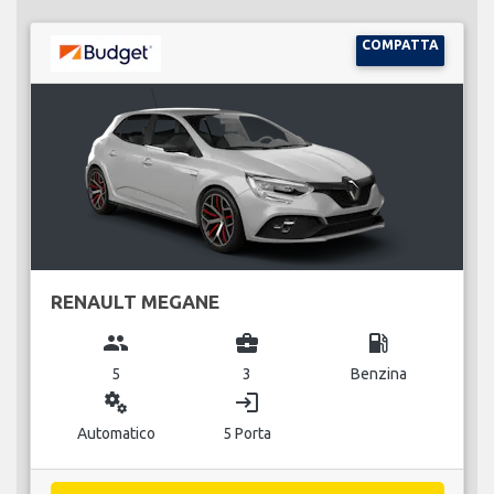
COMPATTA
RENAULT MEGANE
group
business_center
local_gas_station
5
3
Benzina
miscellaneous_services
login
Automatico
5 Porta