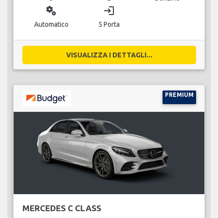
miscellaneous_services
login
Automatico
5 Porta
VISUALIZZA I DETTAGLI...
PREMIUM
MERCEDES C CLASS