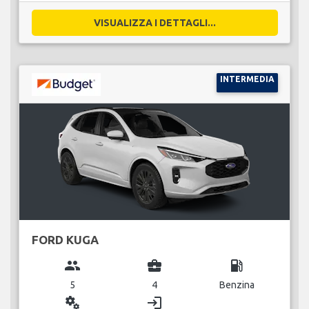
VISUALIZZA I DETTAGLI...
INTERMEDIA
FORD KUGA
group
business_center
local_gas_station
5
4
Benzina
miscellaneous_services
login