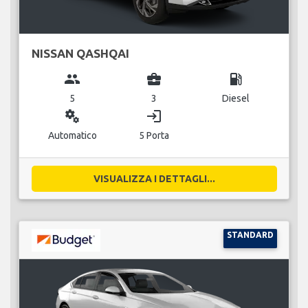
NISSAN QASHQAI
group
business_center
local_gas_station
5
3
Diesel
miscellaneous_services
login
Automatico
5 Porta
VISUALIZZA I DETTAGLI...
STANDARD