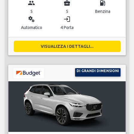
group
business_center
local_gas_station
5
5
Benzina
miscellaneous_services
login
Automatico
4 Porta
VISUALIZZA I DETTAGLI...
DI GRANDI DIMENSIONI