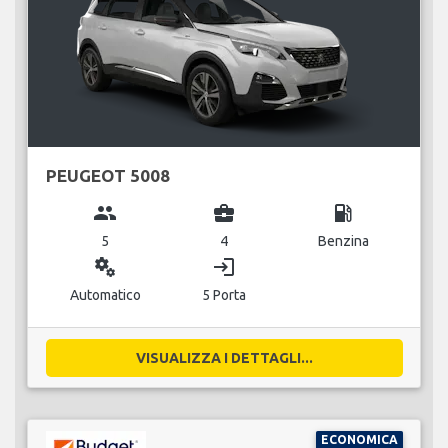
PEUGEOT 5008
group
business_center
local_gas_station
5
4
Benzina
miscellaneous_services
login
Automatico
5 Porta
VISUALIZZA I DETTAGLI...
ECONOMICA