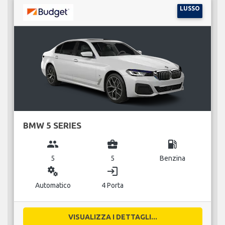
LUSSO
BMW 5 SERIES
group
business_center
local_gas_station
5
5
Benzina
miscellaneous_services
login
Automatico
4 Porta
VISUALIZZA I DETTAGLI...