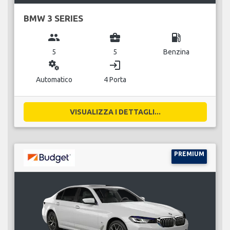
BMW 3 SERIES
group
business_center
local_gas_station
5
5
Benzina
miscellaneous_services
login
Automatico
4 Porta
VISUALIZZA I DETTAGLI...
PREMIUM