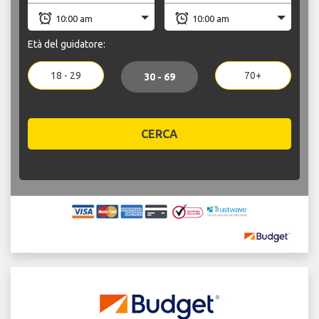
Età del guidatore:
18 - 29
70+
30 - 69
CERCA