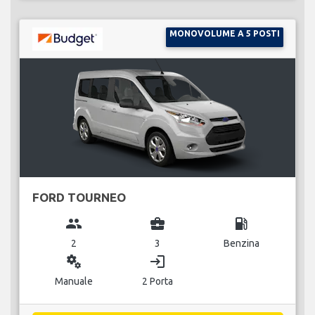
MONOVOLUME A 5 POSTI
FORD TOURNEO
group
business_center
local_gas_station
2
3
Benzina
miscellaneous_services
login
Manuale
2 Porta