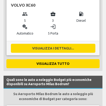
VOLVO XC60
group
business_center
local_gas_station
5
3
Diesel
miscellaneous_services
login
Automatico
5 Porta
VISUALIZZA I DETTAGLI...
VISUALIZZA TUTTO
Quali sono le auto a noleggio Budget più economiche
disponibili su Aeroporto Milas Bodrum?
Su Aeroporto Milas Bodrum le auto a noleggio più
economiche di Budget per categoria sono: