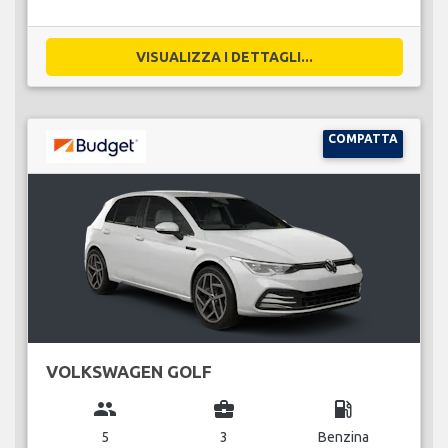
VISUALIZZA I DETTAGLI...
COMPATTA
VOLKSWAGEN GOLF
group
business_center
local_gas_station
5
3
Benzina