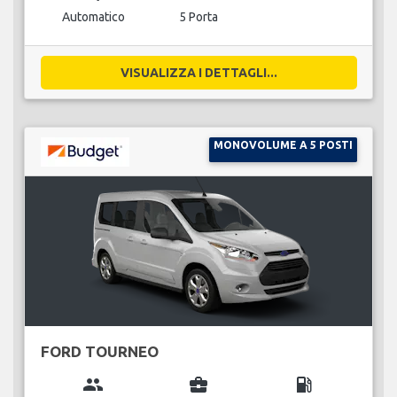
Automatico
5 Porta
VISUALIZZA I DETTAGLI...
MONOVOLUME A 5 POSTI
FORD TOURNEO
group
business_center
local_gas_station