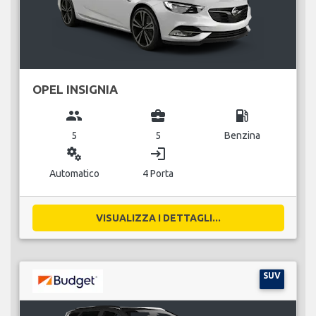
OPEL INSIGNIA
group
business_center
local_gas_station
5
5
Benzina
miscellaneous_services
login
Automatico
4 Porta
VISUALIZZA I DETTAGLI...
SUV