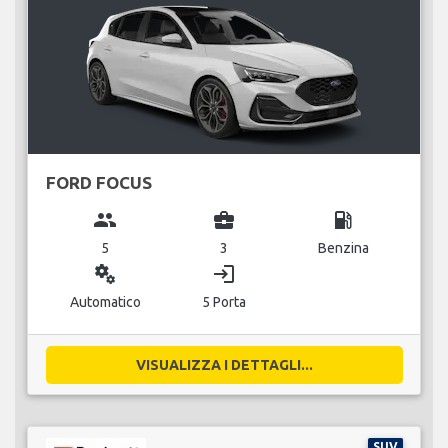
FORD FOCUS
group
business_center
local_gas_station
5
3
Benzina
miscellaneous_services
login
Automatico
5 Porta
VISUALIZZA I DETTAGLI...
SUV