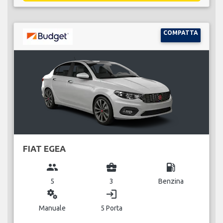
COMPATTA
FIAT EGEA
group
business_center
local_gas_station
5
3
Benzina
miscellaneous_services
login
Manuale
5 Porta