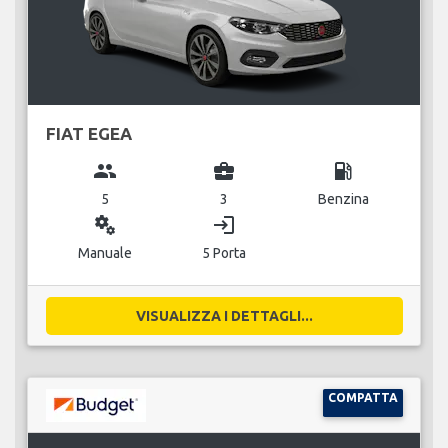
FIAT EGEA
group
business_center
local_gas_station
5
3
Benzina
miscellaneous_services
login
Manuale
5 Porta
VISUALIZZA I DETTAGLI...
COMPATTA