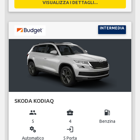
VISUALIZZA I DETTAGLI...
INTERMEDIA
SKODA KODIAQ
group
business_center
local_gas_station
5
4
Benzina
miscellaneous_services
login
Automatico
5 Porta