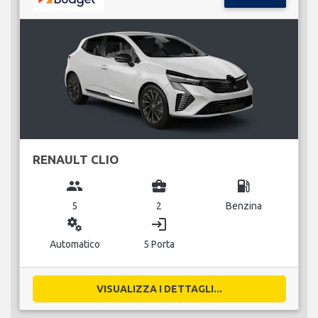
RENAULT CLIO
group
business_center
local_gas_station
5
2
Benzina
miscellaneous_services
login
Automatico
5 Porta
VISUALIZZA I DETTAGLI...