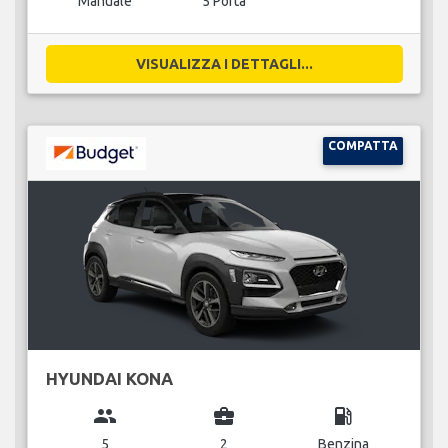
Manuale
5 Porta
VISUALIZZA I DETTAGLI...
COMPATTA
HYUNDAI KONA
group
business_center
local_gas_station
5
2
Benzina