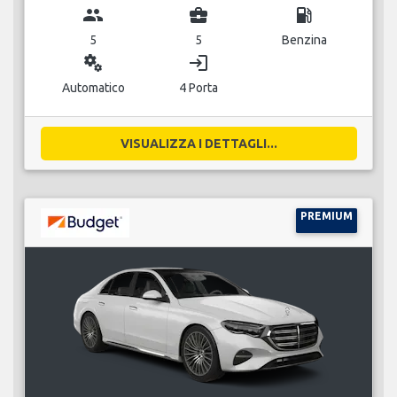
group
business_center
local_gas_station
5
5
Benzina
miscellaneous_services
login
Automatico
4 Porta
VISUALIZZA I DETTAGLI...
PREMIUM