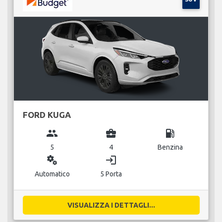
FORD KUGA
group
business_center
local_gas_station
5
4
Benzina
miscellaneous_services
login
Automatico
5 Porta
VISUALIZZA I DETTAGLI...