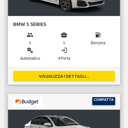
BMW 5 SERIES
group
business_center
local_gas_station
5
5
Benzina
miscellaneous_services
login
Automatico
4 Porta
VISUALIZZA I DETTAGLI...
COMPATTA