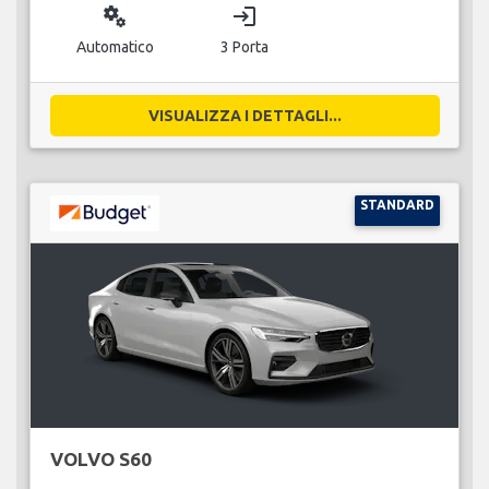
miscellaneous_services
login
Automatico
3 Porta
VISUALIZZA I DETTAGLI...
STANDARD
VOLVO S60