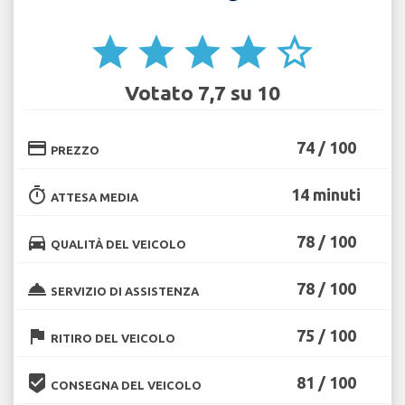
star
star
star
star
star_border
Votato 7,7 su 10
credit_card
74 / 100
PREZZO
timer
14 minuti
ATTESA MEDIA
directions_car
78 / 100
QUALITÀ DEL VEICOLO
room_service
78 / 100
SERVIZIO DI ASSISTENZA
flag
75 / 100
RITIRO DEL VEICOLO
beenhere
81 / 100
CONSEGNA DEL VEICOLO