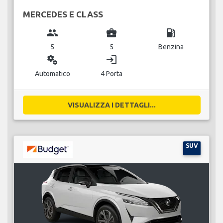
MERCEDES E CLASS
group
business_center
local_gas_station
5
5
Benzina
miscellaneous_services
login
Automatico
4 Porta
VISUALIZZA I DETTAGLI...
SUV